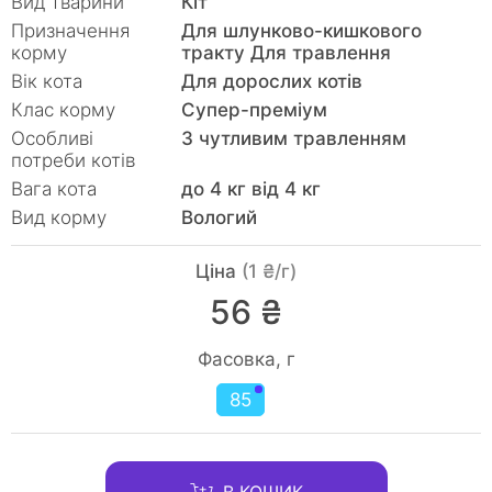
Вид тварини
Кiт
Призначення
Для шлунково-кишкового
корму
тракту Для травлення
Вік кота
Для дорослих котів
Клас корму
Супер-преміум
Особливі
З чутливим травленням
потреби котів
Вага кота
до 4 кг від 4 кг
Вид корму
Вологий
Ціна
(1 ₴/г)
56 ₴
Фасовка, г
85
В КОШИК