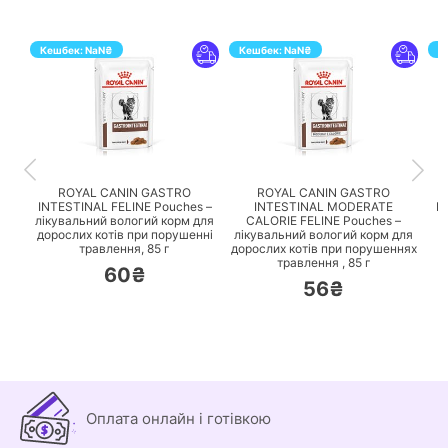
Кешбек:
NaN
₴
Кешбек:
NaN
₴
К
ПЕРЕЙТИ
ПЕРЕЙТИ
ROYAL CANIN GASTRO
ROYAL CANIN GASTRO
INTESTINAL FELINE Pouches –
INTESTINAL MODERATE
I
лікувальний вологий корм для
CALORIE FELINE Pouches –
дорослих котів при порушенні
лікувальний вологий корм для
к
травлення,
85 г
дорослих котів при порушеннях
п
травлення ,
85 г
60₴
56₴
Оплата онлайн і готівкою