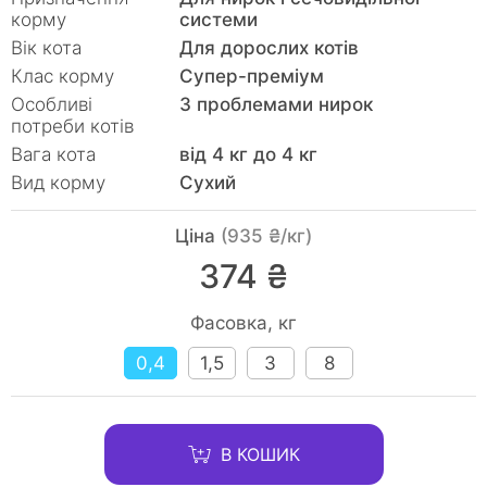
корму
системи
Вік кота
Для дорослих котів
Клас корму
Супер-преміум
Особливі
З проблемами нирок
потреби котів
Вага кота
від 4 кг до 4 кг
Вид корму
Сухий
Ціна
(935 ₴/кг)
374 ₴
Фасовка, кг
0,4
1,5
3
8
В КОШИК