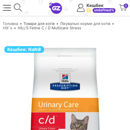
Кешбек
0
undefined%
Головна
Товари для котів
Лікувальні корми для котів
Hill`s
HILL'S Feline C / D Multicare Stress
Кешбек:
NaN
₴