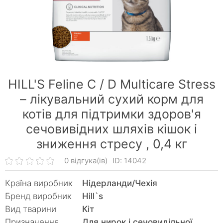
HILL'S Feline C / D Multicare Stress
– лікувальний сухий корм для
котів для підтримки здоров'я
сечовивідних шляхів кішок і
зниження стресу ,
0,4 кг
0 відгука(ів)
ID: 14042
Країна виробник
Нідерланди/Чехія
Бренд виробник
Hill`s
Вид тварини
Кiт
Призначення
Для нирок і сечовидільної