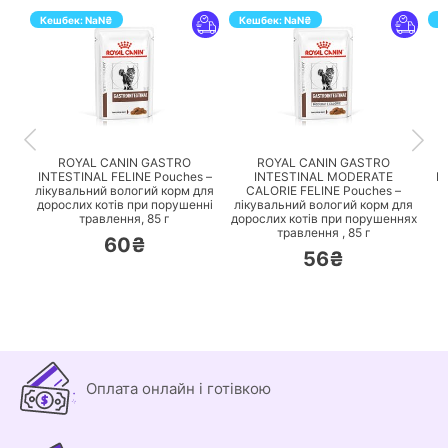
Кешбек:
NaN
₴
Кешбек:
NaN
₴
К
ПЕРЕЙТИ
ПЕРЕЙТИ
ROYAL CANIN GASTRO
ROYAL CANIN GASTRO
INTESTINAL FELINE Pouches –
INTESTINAL MODERATE
I
лікувальний вологий корм для
CALORIE FELINE Pouches –
дорослих котів при порушенні
лікувальний вологий корм для
к
травлення,
85 г
дорослих котів при порушеннях
п
травлення ,
85 г
60₴
56₴
Оплата онлайн і готівкою