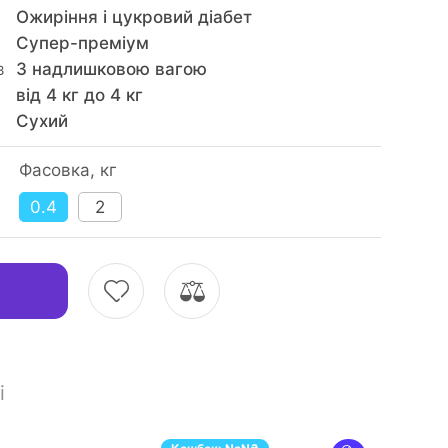
Ожиріння і цукровий діабет
Супер-преміум
в
З надлишковою вагою
від 4 кг до 4 кг
Сухий
Фасовка, кг
0.4
2
і