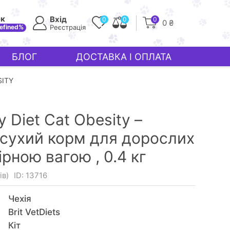
ек
Вхід
0
0
0
0 ₴
efined%
Реєстрація
БЛОГ
ДОСТАВКА І ОПЛАТА
SITY
ry Diet Cat Obesity –
 сухий корм для дорослих
мірною вагою ,
0.4 кг
ів)
ID: 13716
Чехія
Brit VetDiets
Кiт