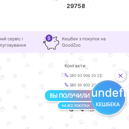
2975₴
ний сервіс і
Кешбек з покупок на
луговування
GoodZoo
Контакти
380 93 900 20 23
380 95 900 20 23
undef
info@goodzoo.com.ua