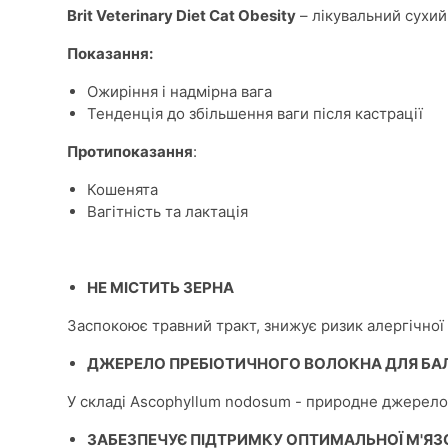
Brit Veterinary Diet Cat Obesity
– лікувальний сухий
Показання:
Ожиріння і надмірна вага
Тенденція до збільшення ваги після кастрації
Протипоказання
:
Кошенята
Вагітність та лактація
НЕ МІСТИТЬ ЗЕРНА
Заспокоює травний тракт, знижує ризик алергічної 
ДЖЕРЕЛО ПРЕБІОТИЧНОГО ВОЛОКНА ДЛЯ БА
У складі Ascophyllum nodosum - природне джерело 
ЗАБЕЗПЕЧУЄ ПІДТРИМКУ ОПТИМАЛЬНОЇ М'ЯЗО