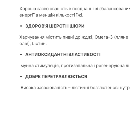
Хороша засвоюваність в поєднанні зі збалансовани
енергії в меншій кількості їжі.
ЗДОРОВ'Я ШЕРСТІ І ШКІРИ
Харчування містить пивні дріжджі, Омега-3 (ллян
олія), біотин.
АНТИОКСИДАНТНІ ВЛАСТИВОСТІ
Імунна стимуляція, протизапальна і регенеруюча ді
ДОБРЕ ПЕРЕТРАВЛЮЄТЬСЯ
Висока засвоюваність
– дієтичні безглютенові нутр