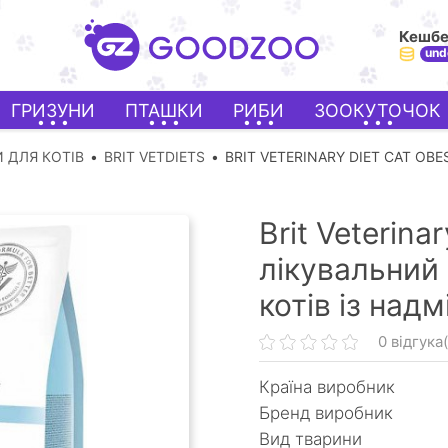
Кешб
und
ГРИЗУНИ
ПТАШКИ
РИБИ
ЗООКУТОЧОК
 ДЛЯ КОТІВ
BRIT VETDIETS
BRIT VETERINARY DIET CAT OBE
Brit Veterina
лікувальний
котів із над
0 відгука(
Країна виробник
Бренд виробник
Вид тварини