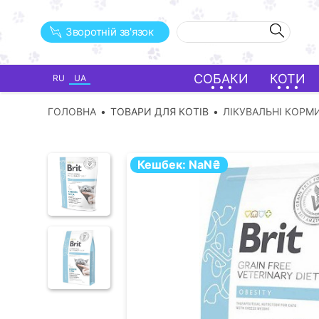
Зворотній зв'язок
СОБАКИ
КОТИ
RU
UA
ГОЛОВНА
ТОВАРИ ДЛЯ КОТІВ
ЛІКУВАЛЬНІ КОРМИ
Кешбек:
NaN
₴