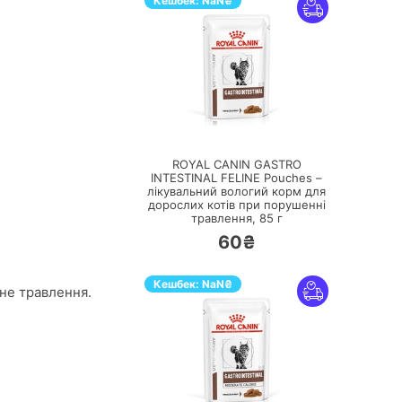
Кешбек:
NaN
₴
ПЕРЕЙТИ
ROYAL CANIN GASTRO
INTESTINAL FELINE Pouches –
лікувальний вологий корм для
дорослих котів при порушенні
травлення,
85 г
60₴
Кешбек:
NaN
₴
ьне травлення.