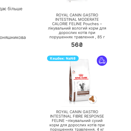
ПЕРЕЙТИ
дає більше
ROYAL CANIN GASTRO
INTESTINAL MODERATE
CALORIE FELINE Pouches –
лікувальний вологий корм для
дорослих котів при
 соняшникова
порушеннях травлення ,
85 г
56₴
Кешбек:
NaN
₴
ПЕРЕЙТИ
ROYAL CANIN GASTRO
INTESTINAL FIBRE RESPONSE
FELINE –лікувальний сухий
корм для дорослих котів при
порушеннях травлення,
4 кг