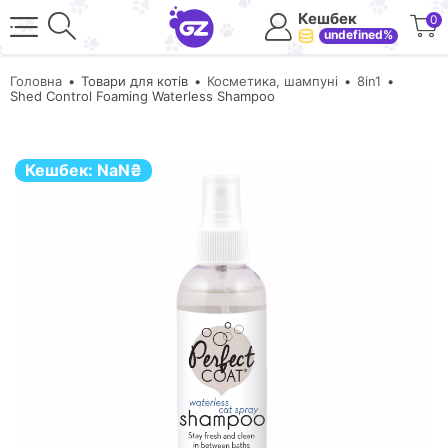
Кешбек
0
undefined%
Головна
Товари для котів
Косметика, шампуні
8in1
Shed Control Foaming Waterless Shampoo
Кешбек:
NaN
₴