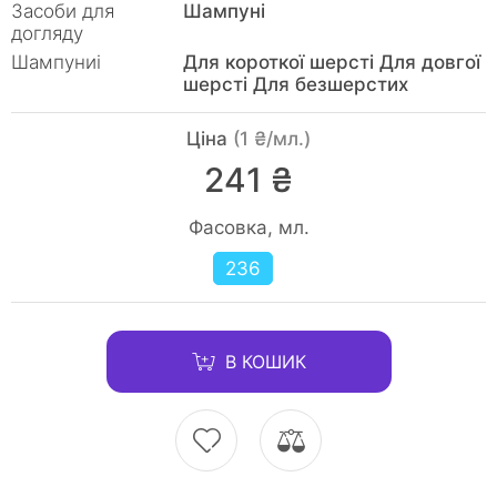
Засоби для
Шампуні
догляду
Шампуниі
Для короткої шерсті Для довгої
шерсті Для безшерстих
Ціна
(1 ₴/мл.)
241 ₴
Фасовка, мл.
236
В КОШИК