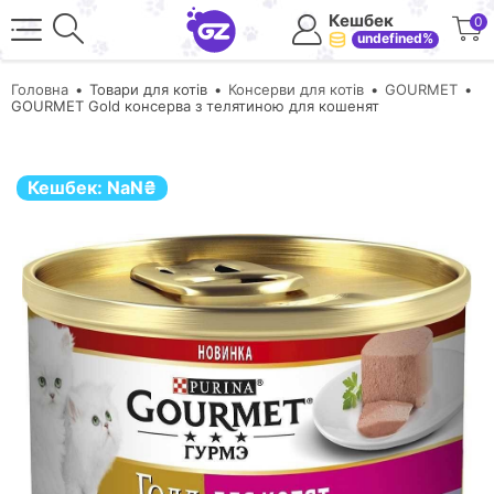
Кешбек
0
undefined%
Головна
Товари для котів
Консерви для котів
GOURMET
GOURMET Gold консерва з телятиною для кошенят
Кешбек:
NaN
₴