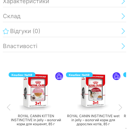
Характеристики
Склад
Відгуки
(0)
Властивості
Кешбек:
NaN
₴
Кешбек:
NaN
₴
К
ПЕРЕЙТИ
ПЕРЕЙТИ
ROYAL CANIN KITTEN
ROYAL CANIN INSTINCTIVE wet
RO
INSTINCTIVE in jelly – вологий
in jelly – вологий корм для
корм для кошенят,
85 г
дорослих котів,
85 г
к
д