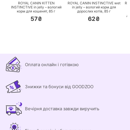
ROYAL CANIN KITTEN
ROYAL CANIN INSTINCTIVE wet
RO
INSTINCTIVE in jelly – вологий
in jelly – вологий корм для
корм для кошенят,
85 г
дорослих котів,
85 г
к
д
57₴
62₴
Оплата онлайн і готівкою
Знижки та бонуси від GOODZOO
Вечірня доставка завжди виручить