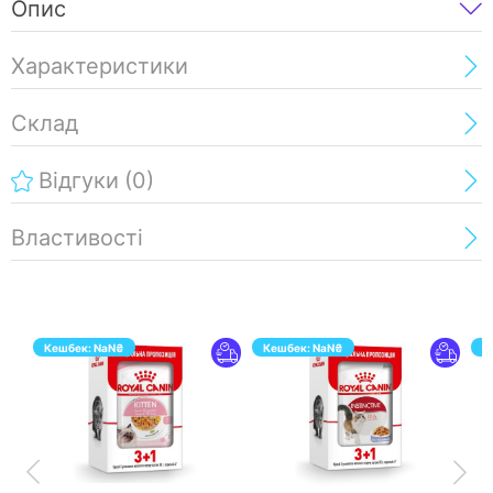
Опис
Характеристики
Склад
Відгуки
(0)
Властивості
Кешбек:
NaN
₴
Кешбек:
NaN
₴
К
ПЕРЕЙТИ
ПЕРЕЙТИ