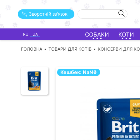
Зворотній зв'язок
СОБАКИ
КОТИ
RU
UA
ГОЛОВНА
ТОВАРИ ДЛЯ КОТІВ
КОНСЕРВИ ДЛЯ КО
Кешбек:
NaN
₴