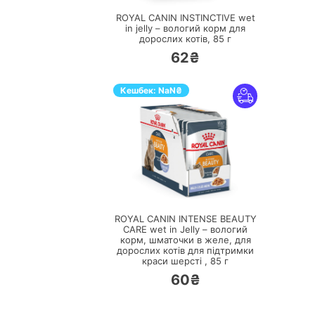
ROYAL CANIN INSTINCTIVE wet
in jelly – вологий корм для
дорослих котів,
85 г
62₴
Кешбек:
NaN
₴
ПЕРЕЙТИ
ROYAL CANIN INTENSE BEAUTY
CARE wet in Jelly – вологий
корм, шматочки в желе, для
дорослих котів для підтримки
краси шерсті ,
85 г
60₴