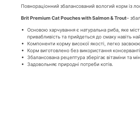
Повнораціонний збалансований вологий корм із ло
Brit Premium Cat Pouches with Salmon & Trout
– зба
Основою харчування є натуральна риба, яке місти
привабливість та прийдеться до смаку навіть н
Компоненти корму високої якості, легко засвою
Корм виготовлено без використання консервантів
Збалансована рецептура зберігає вітаміни та мі
Задовольняє природні потреби котів.