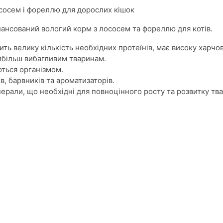
сосем і фореллю для дорослих кішок
лансований вологий корм з лососем та фореллю для котів.
ть велику кількість необхідних протеїнів, має високу харчо
айбільш вибагливим тваринам.
ються організмом.
, барвників та ароматизаторів.
нерали, що необхідні для повноцінного росту та розвитку тв