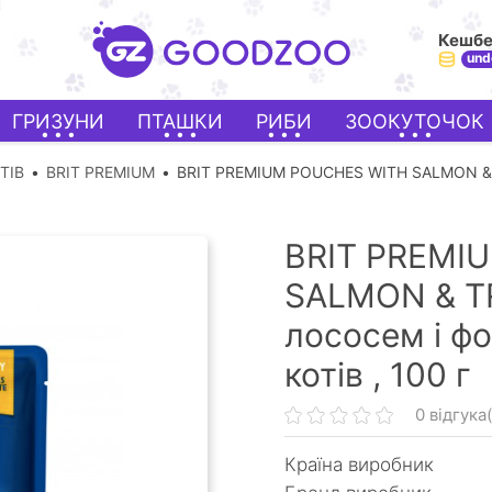
Кешб
und
ГРИЗУНИ
ПТАШКИ
РИБИ
ЗООКУТОЧОК
ТІВ
BRIT PREMIUM
BRIT PREMIUM POUCHES WITH SALMON 
BRIT PREMI
SALMON & TR
лососем і ф
котів ,
100 г
0 відгука(
Країна виробник