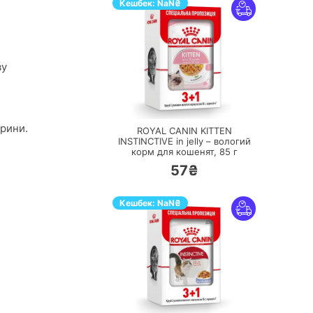
Кешбек:
NaN
₴
ву
ПЕРЕЙТИ
арини.
ROYAL CANIN KITTEN
INSTINCTIVE in jelly – вологий
корм для кошенят,
85 г
57₴
Кешбек:
NaN
₴
ПЕРЕЙТИ