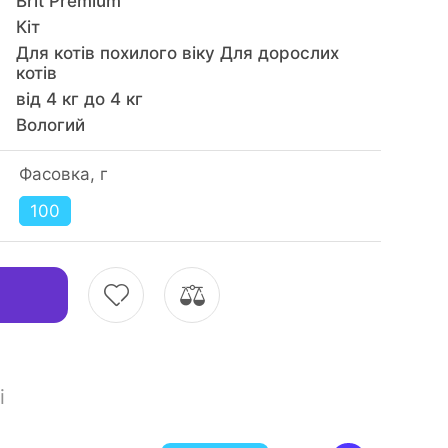
Brit Premium
Кiт
Для котів похилого віку Для дорослих
котів
від 4 кг до 4 кг
Вологий
Фасовка, г
100
і