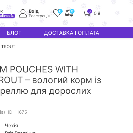
ек
Вхід
0
0
0
0 ₴
efined%
Реєстрація
БЛОГ
ДОСТАВКА І ОПЛАТА
& TROUT
UM POUCHES WITH
OUT – вологий корм із
ореллю для дорослих
ів)
ID: 11675
Чехія