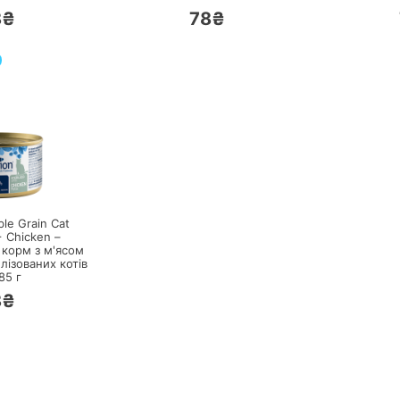
8₴
78₴
ЕРЕЙТИ
le Grain Cat
+ Chicken –
 корм з м'ясом
лізованих котів
85
г
8₴