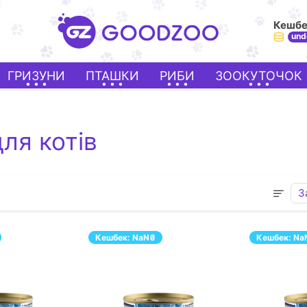
Кешб
und
ГРИЗУНИ
ПТАШКИ
РИБИ
ЗООКУТОЧОК
для котів
З
Кешбек:
NaN
₴
Кешбек:
Na