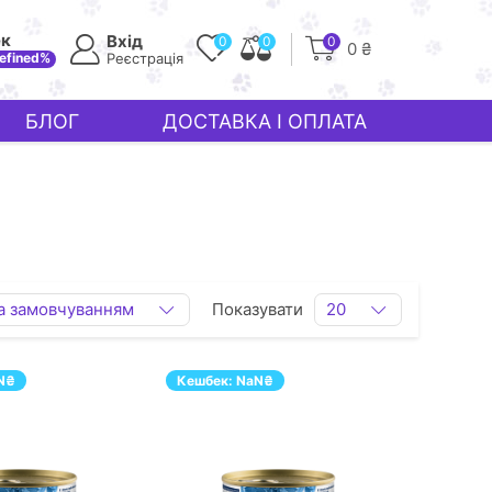
ек
Вхід
0
0
0
0 ₴
efined%
Реєстрація
БЛОГ
ДОСТАВКА І ОПЛАТА
а замовчуванням
Показувати
20
N
₴
Кешбек:
NaN
₴