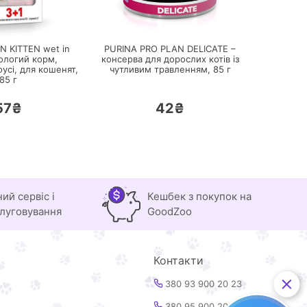
ПЕРЕЙТИ
ПЕРЕЙТИ
N KITTEN wet in
PURINA PRO PLAN DELICATE –
вологий корм,
консерва для дорослих котів із
усі, для кошенят,
чутливим травленням,
85 г
85 г
57₴
42₴
ний сервіс і
Кешбек з покупок на
луговування
GoodZoo
Контакти
380 93 900 20 23
380 95 900 20 23