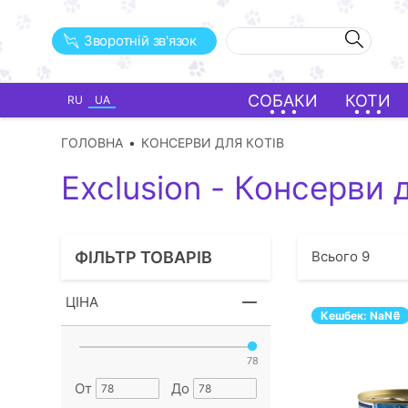
Зворотній зв'язок
СОБАКИ
КОТИ
RU
UA
ГОЛОВНА
КОНСЕРВИ ДЛЯ КОТІВ
Exclusion - Консерви 
ФІЛЬТР ТОВАРІВ
Всього
9
ЦІНА
Кешбек:
NaN
₴
78
78
От
До