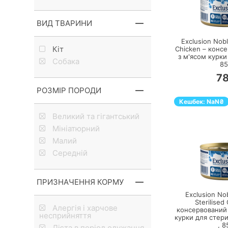
П
ВИД ТВАРИНИ
Exclusion Nobl
Кiт
Chicken – конс
з м'ясом курки
Собака
85
7
РОЗМІР ПОРОДИ
Кешбек:
NaN
₴
Великий та гігантський
Мініатюрний
Малий
Середній
П
ПРИЗНАЧЕННЯ КОРМУ
Exclusion Nob
Sterilised
Алергія і харчове
консервований
несприйняття
курки для стери
,
8
Дієта в період одужання