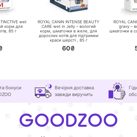
РЕЙТИ
ПЕРЕЙТИ
TINCTIVE wet
ROYAL CANIN INTENSE BEAUTY
ROYAL CANI
гий корм для
CARE wet in Jelly – вологий
gravy – 
тів,
85 г
корм, шматочки в желе, для
шматочки в со
дорослих котів для підтримки
краси шерсті ,
85 г
₴
60₴
та бонуси
Вечірня доставка
Гід
DZOO
завжди виручить
обс