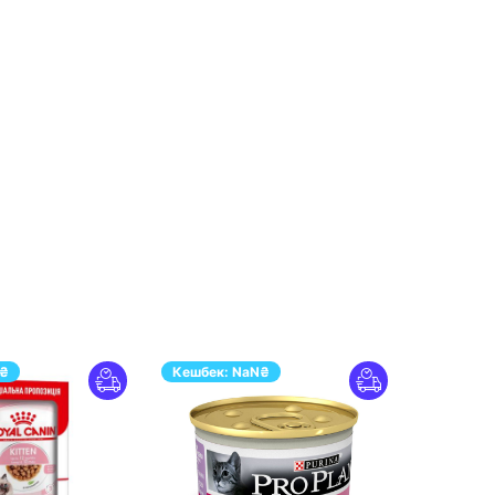
₴
Кешбек:
NaN
₴