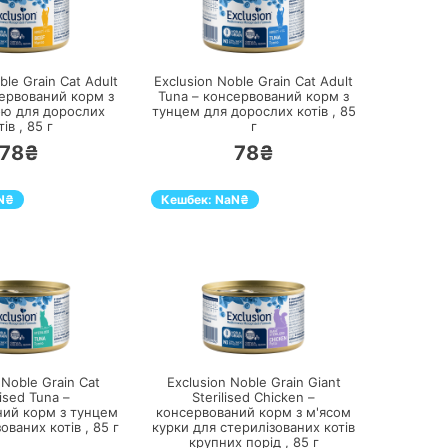
ПЕРЕЙТИ
ПЕРЕЙТИ
ble Grain Cat Adult
Exclusion Noble Grain Cat Adult
сервований корм з
Tuna – консервований корм з
ю для дорослих
тунцем для дорослих котів ,
85
тів ,
85
г
г
78₴
78₴
N
₴
Кешбек:
NaN
₴
ПЕРЕЙТИ
ПЕРЕЙТИ
 Noble Grain Cat
Exclusion Noble Grain Giant
lised Tuna –
Sterilised Chicken –
ний корм з тунцем
консервований корм з м'ясом
ованих котів ,
85
г
курки для стерилізованих котів
крупних порід ,
85
г