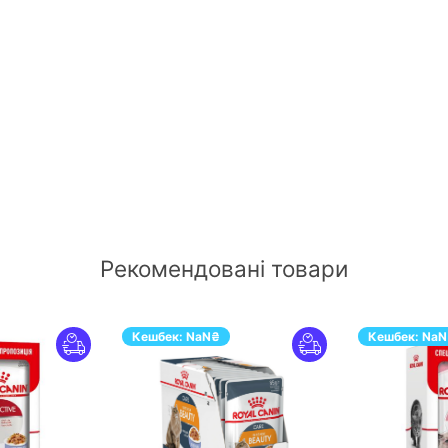
Рекомендовані товари
Кешбек:
NaN
₴
Кешбек:
NaN