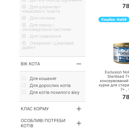
7
Для шлунково-
кишкового тракту
Для печінки
Кешбек:
NaN
₴
Для нирок і
сечовидільної системи
Для травлення
Ожиріння і цукровий
діабет
П
ВІК КОТА
Exclusion Nob
Sterilised 7
Для кошенят
консервований
Для дорослих котів
курки для стери
7+ ,
Для котів похилого віку
7
КЛАС КОРМУ
ОСОБЛИВІ ПОТРЕБИ
КОТІВ