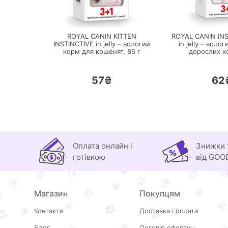
ПЕРЕЙТИ
ПЕ
ROYAL CANIN KITTEN
ROYAL CANIN INS
INSTINCTIVE in jelly – вологий
in jelly – воло
корм для кошенят,
85 г
дорослих ко
57₴
62
Оплата онлайн і
Знижки 
готівкою
від GOO
Магазин
Покупцям
Контакти
Доставка і оплата
Блог
Договір оферти