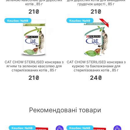
котів ,
85
г
грудочок шерсті ,
85
г
21₴
21₴
Кешбек:
NaN
₴
Кешбек:
NaN
₴
ПЕРЕЙТИ
ПЕРЕЙТИ
CAT CHOW STERILISED консерва з
CAT CHOW STERILISED консерва з
ягням та зеленою квасолею для
куркою та баклажанами для
стерилізованих котів ,
85
г
стерилізованих котів ,
85
г
21₴
24₴
Рекомендовані товари
Кешбек:
NaN
₴
Кешбек:
NaN
₴