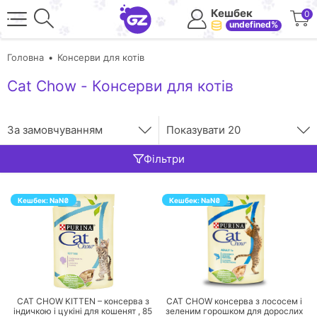
Кешбек
0
undefined%
Головна
Консерви для котів
Cat Chow - Консерви для котів
За замовчуванням
Показувати
20
Фільтри
Кешбек:
NaN
₴
Кешбек:
NaN
₴
ПЕРЕЙТИ
ПЕРЕЙТИ
CAT CHOW KITTEN – консерва з
CAT CHOW консерва з лососем і
індичкою і цукіні для кошенят ,
85
зеленим горошком для дорослих