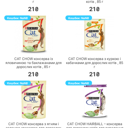
г
котів ,
85
г
21₴
21₴
Кешбек:
NaN
₴
Кешбек:
NaN
₴
ПЕРЕЙТИ
ПЕРЕЙТИ
CAT CHOW консерва із
CAT CHOW консерва з куркою і
яловичиною та баклажанами для
кабачками для дорослих котів ,
85
дорослих котів ,
85
г
г
21₴
21₴
Кешбек:
NaN
₴
Кешбек:
NaN
₴
ПЕРЕЙТИ
ПЕРЕЙТИ
CAT CHOW консерва з ягням і
CAT CHOW HAIRBALL – консерва
зеленою квасолею для дорослих
для дорослих котів для виведення