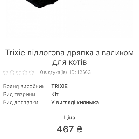
Trixie підлогова дряпка з валиком
для котів
0 відгука(ів)
ID: 12663
Бренд виробник
TRIXIE
Вид тварини
Кiт
Вид дряпалки
У вигляді килимка
Ціна
467 ₴