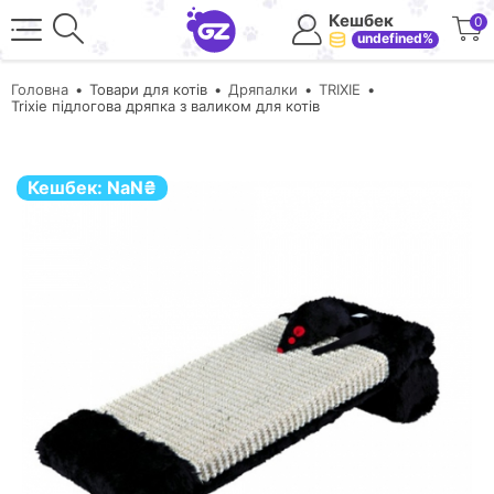
Кешбек
0
undefined%
Головна
Товари для котів
Дряпалки
TRIXIE
Trixie підлогова дряпка з валиком для котів
Кешбек:
NaN
₴