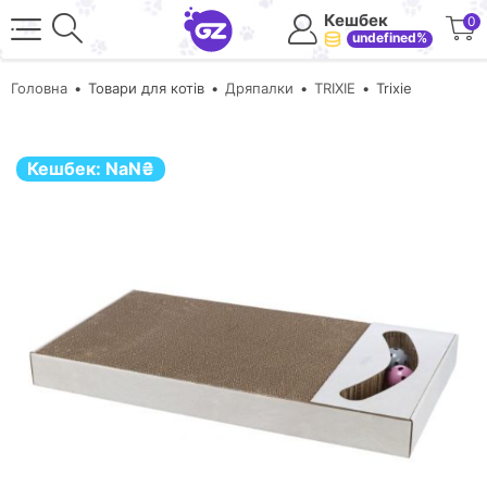
Кешбек
0
undefined%
Головна
Товари для котів
Дряпалки
TRIXIE
Trixie
Кешбек:
NaN
₴