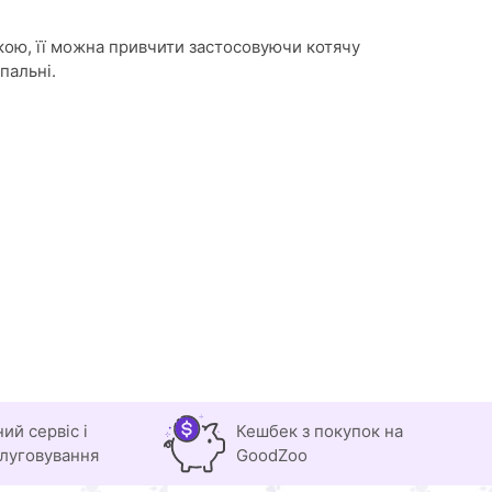
пкою, її можна привчити застосовуючи котячу
пальні.
ний сервіс і
Кешбек з покупок на
луговування
GoodZoo