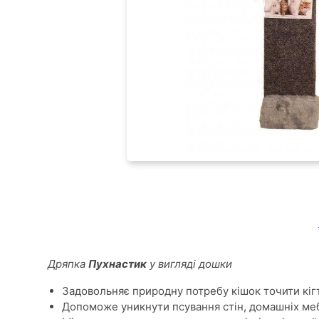
Дряпка
Пухнастик
у вигляді дошки
Задовольняє природну потребу кішок точити кігт
Допоможе уникнути псування стін, домашніх мебл