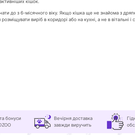
активніших кішок.
вчати до з 6-місячного віку. Якщо кішка ще не знайома з дря
озміщувати виріб в коридорі або на кухні, а не в вітальні і с
та бонуси
Вечірня доставка
Гід
DZOO
завжди виручить
обс