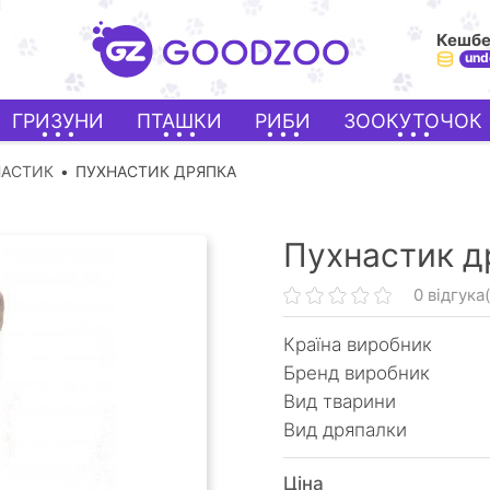
Кешб
und
ГРИЗУНИ
ПТАШКИ
РИБИ
ЗООКУТОЧОК
НАСТИК
ПУХНАСТИК ДРЯПКА
Пухнастик д
0 відгука(
Країна виробник
Бренд виробник
Вид тварини
Вид дряпалки
Ціна