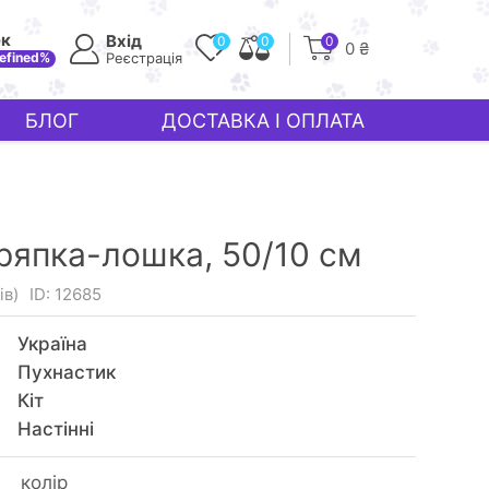
ек
Вхід
0
0
0
0 ₴
efined%
Реєстрація
БЛОГ
ДОСТАВКА І ОПЛАТА
ряпка-лошка, 50/10 см
ів)
ID: 12685
Україна
Пухнастик
Кiт
Настінні
колір