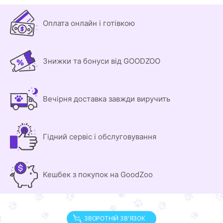
Оплата онлайн і готівкою
Знижки та бонуси від GOODZOO
Вечірня доставка завжди виручить
Гідний сервіс і обслуговування
Кешбек з покупок на GoodZoo
ЗВОРОТНІЙ ЗВ'ЯЗОК