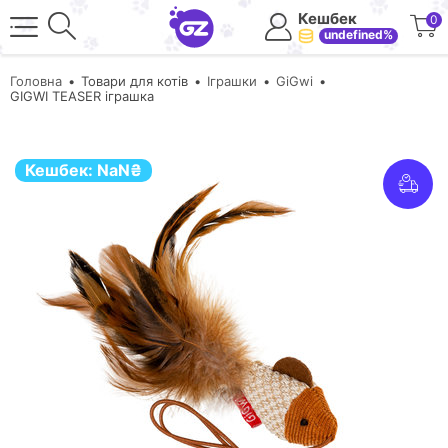
Кешбек
0
undefined%
Головна
Товари для котів
Іграшки
GiGwi
GIGWI TEASER іграшка
Кешбек:
NaN
₴