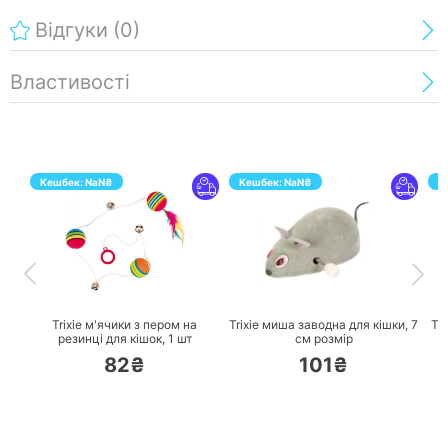
Відгуки
(0)
Властивості
Кешбек:
NaN
₴
Кешбек:
NaN
₴
К
ПЕРЕЙТИ
ПЕРЕЙТИ
Trixie м'ячики з пером на
Trixie миша заводна для кішки,
7
Tr
резинці для кішок,
1 шт
см розмір
б
82₴
101₴