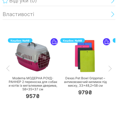
Відгуки
(0)
Властивості
Кешбек:
NaN
₴
Кешбек:
NaN
₴
К
ПЕРЕЙТИ
ПЕРЕЙТИ
Moderna МОДЕРНА РОУД-
Dexas Pet Bowl Grippmat –
РАННЕР 2 переноска для собак
антиковзаючий килимок під
и котів із металевими дверима,
миску, 33×48,2×58 см
58×35×37 см
979₴
957₴