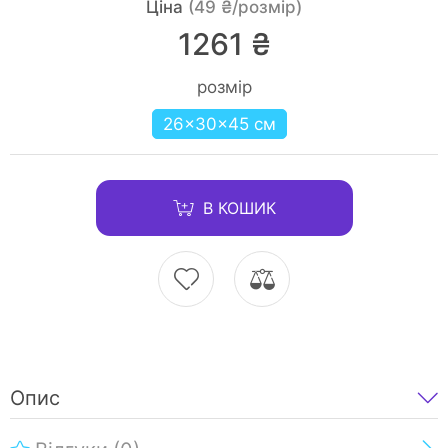
Ціна
(49 ₴/розмір)
1261 ₴
розмір
26×30×45 см
В КОШИК
Опис