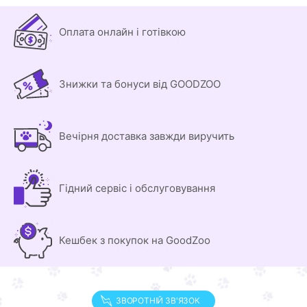
Оплата онлайн і готівкою
Знижки та бонуси від GOODZOO
Вечірня доставка завжди виручить
Гідний сервіс і обслуговування
Кешбек з покупок на GoodZoo
ЗВОРОТНІЙ ЗВ'ЯЗОК