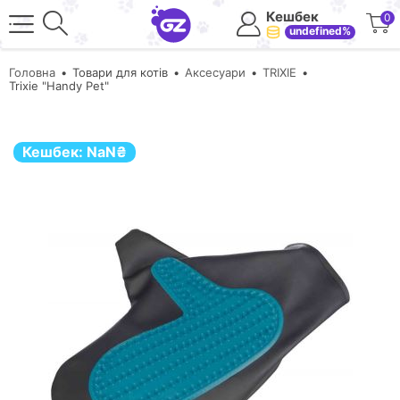
Кешбек
0
undefined%
Головна
Товари для котів
Аксесуари
TRIXIE
Trixiе "Hаndy Pet"
Кешбек:
NaN
₴