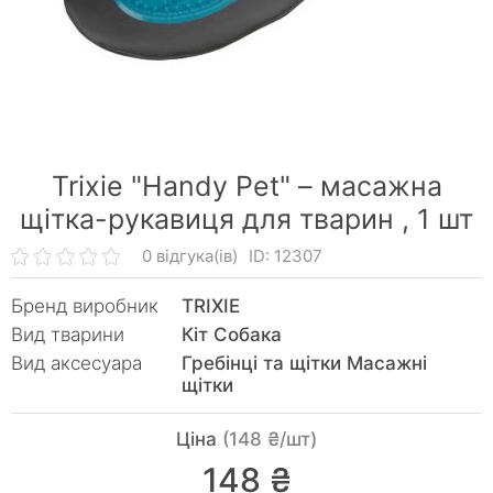
Trixiе "Hаndy Pet" – масажна
щітка-рукавиця для тварин ,
1 шт
0 відгука(ів)
ID: 12307
Бренд виробник
TRIXIE
Вид тварини
Кiт Собака
Вид аксесуара
Гребінці та щітки Масажні
щітки
Ціна
(148 ₴/шт)
148 ₴