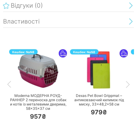
Відгуки
(0)
Властивості
Кешбек:
NaN
₴
Кешбек:
NaN
₴
К
ПЕРЕЙТИ
ПЕРЕЙТИ
Moderna МОДЕРНА РОУД-
Dexas Pet Bowl Grippmat –
РАННЕР 2 переноска для собак
антиковзаючий килимок під
и котів із металевими дверима,
миску, 33×48,2×58 см
58×35×37 см
979₴
957₴