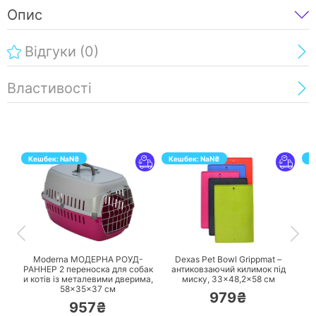
Опис
Відгуки
(0)
Властивості
Кешбек:
NaN
₴
Кешбек:
NaN
₴
К
ПЕРЕЙТИ
ПЕРЕЙТИ
Moderna МОДЕРНА РОУД-
Dexas Pet Bowl Grippmat –
РАННЕР 2 переноска для собак
антиковзаючий килимок під
и котів із металевими дверима,
миску, 33×48,2×58 см
58×35×37 см
979₴
957₴