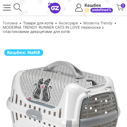
Кешбек
0
undefined%
Головна
Товари для котів
Аксесуари
Moderna Trendy
MODERNA TRENDY RUNNER CATS IN LOVE переноска з
пластиковими дверцятами для котів
Кешбек:
NaN
₴