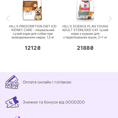
ПЕРЕЙТИ
ПЕРЕЙТИ
HILL'S PRESCRIPTION DIET K/D
HILL'S SCIENCE PLAN YOUNG
KIDNEY CARE – лікувальний
ADULT STERILISED CAT сухий
сухий корм для собак при
корм з куркою для
захворюваннях нирок,
1,5 кг
стерилізованих кішок,
2+1 кг
1212₴
2188₴
Оплата онлайн і готівкою
Знижки та бонуси від GOODZOO