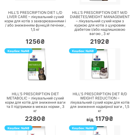
ПЕРЕЙТИ
ПЕРЕЙТИ
HILL'S PRESCRIPTION DIET L/D
HILL'S PRESCRIPTION DIET M/D
LIVER CARE – лікувальний сухий
DIABETES/WEIGHT MANAGEMENT
корм для котів з захворюваннями і
– лікувальний сухий корм з
/ або зниженням функцій печінки ,
куркою для котів з цукровим
1,5
кг
діабетом і/або надлишковою
вагою ,
3
кг
1256₴
2192₴
Кешбек:
NaN
₴
Кешбек:
NaN
₴
ПЕРЕЙТИ
ПЕРЕЙТИ
HILL’S PRESCRIPTION DIET
HILL'S PRESCRIPTION DIET R/D
METABOLIC – лікувальний сухий
WEIGHT REDUCTION –
корм для котів для зниження ваги
лікувальний сухий корм для котів
та її підтримки в межах норми ,
3
для зниження надмірної ваги ,
1,5
кг
кг
2280₴
1179₴
від
Кешбек:
NaN
₴
Кешбек:
NaN
₴