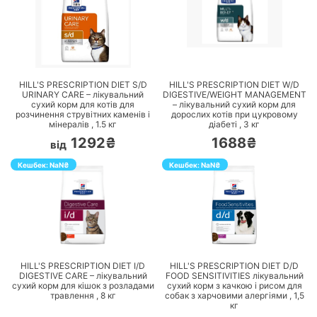
ПЕРЕЙТИ
ПЕРЕЙТИ
HILL'S PRESCRIPTION DIET S/D
HILL'S PRESCRIPTION DIET W/D
URINARY CARE – лікувальний
DIGESTIVE/WEIGHT MANAGEMENT
сухий корм для котів для
– лікувальний сухий корм для
розчинення струвітних каменів і
дорослих котів при цукровому
мінералів ,
1.5
кг
діабеті ,
3
кг
1292₴
1688₴
від
Кешбек:
NaN
₴
Кешбек:
NaN
₴
ПЕРЕЙТИ
ПЕРЕЙТИ
HILL'S PRESCRIPTION DIET I/D
HILL'S PRESCRIPTION DIET D/D
DIGESTIVE CARE – лікувальний
FOOD SENSITIVITIES лікувальний
сухий корм для кішок з розладами
сухий корм з качкою і рисом для
травлення ,
8
кг
собак з харчовими алергіями ,
1,5
кг