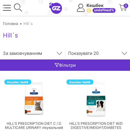
Кешбек
0
undefined%
Головна
Hill`s
Hill`s
За замовчуванням
Показувати
20
Фільтри
Кешбек:
NaN
₴
Кешбек:
NaN
₴
ПЕРЕЙТИ
ПЕРЕЙТИ
HILL'S PRESCRIPTION DIET C / D
HILL'S PRESCRIPTION DIET W/D
MULTICARE URINARY лікувальний
DIGESTIVE/WEIGHT/DIABETES