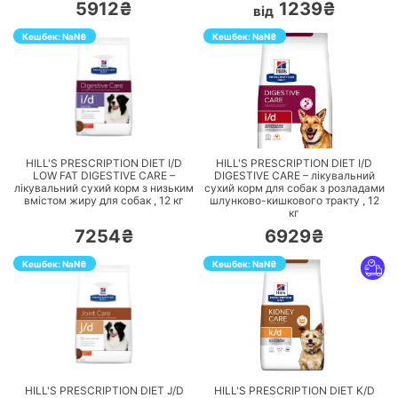
5912₴
1239₴
від
Кешбек:
NaN
₴
Кешбек:
NaN
₴
ПЕРЕЙТИ
ПЕРЕЙТИ
HILL'S PRESCRIPTION DIET I/D
HILL'S PRESCRIPTION DIET I/D
LOW FAT DIGESTIVE CARE –
DIGESTIVE CARE – лікувальний
лікувальний сухий корм з низьким
сухий корм для собак з розладами
вмістом жиру для собак ,
12
кг
шлунково-кишкового тракту ,
12
кг
7254₴
6929₴
Кешбек:
NaN
₴
Кешбек:
NaN
₴
ПЕРЕЙТИ
ПЕРЕЙТИ
HILL'S PRESCRIPTION DIET J/D
HILL'S PRESCRIPTION DIET K/D