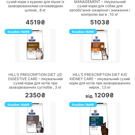
сухий корм з куркою для кішок із
MANAGEMENT – лікувальний
захворюваннями сечовивідних
сухий корм для собак для
шляхів ,
8
кг
запобігання ожиріння і зниження і
контролю ваги ,
10
кг
4519₴
5103₴
Кешбек:
NaN
₴
Кешбек:
NaN
₴
ПЕРЕЙТИ
ПЕРЕЙТИ
HILL'S PRESCRIPTION DIET J/D
HILL'S PRESCRIPTION DIET K/D
DIGESTIVE CARE – лікувальний
KIDNEY CARE – лікувальний сухий
сухий корм для котів при
корм для котів при захворюваннях
захворюваннях суглобів ,
3
кг
нирок ,
1,5
кг
2350₴
1209₴
від
Кешбек:
NaN
₴
Кешбек:
NaN
₴