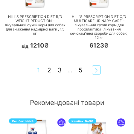
ПЕРЕЙТИ
ПЕРЕЙТИ
HILL'S PRESCRIPTION DIET R/D
HILL'S PRESCRIPTION DIET C/D
WEIGHT REDUCTION –
MULTICARE URINARY CARE –
лікувальний сухий корм для собак
лікувальний сухий корм для
для зниження надмірної ваги ,
1,5
профілактики і лікування
кг
сечокам'яної хвороби для собак ,
12
кг
1210₴
6123₴
від
1
2
3
...
5
Рекомендовані товари
Кешбек:
NaN
₴
Кешбек:
NaN
₴