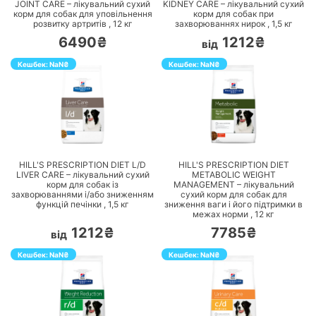
JOINT CARE – лікувальний сухий
KIDNEY CARE – лікувальний сухий
корм для собак для уповільнення
корм для собак при
розвитку артритів ,
12
кг
захворюваннях нирок ,
1,5
кг
6490₴
1212₴
від
Кешбек:
NaN
₴
Кешбек:
NaN
₴
ПЕРЕЙТИ
ПЕРЕЙТИ
HILL'S PRESCRIPTION DIET L/D
HILL'S PRESCRIPTION DIET
LIVER CARE – лікувальний сухий
METABOLIC WEIGHT
корм для собак із
MANAGEMENT – лікувальний
захворюваннями і/або зниженням
сухий корм для собак для
функцій печінки ,
1,5
кг
зниження ваги і його підтримки в
межах норми ,
12
кг
1212₴
7785₴
від
Кешбек:
NaN
₴
Кешбек:
NaN
₴