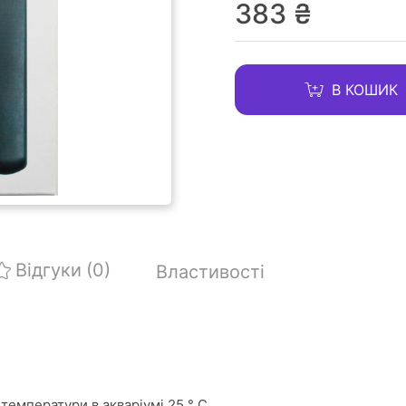
383 ₴
В КОШИК
Відгуки
(0)
Властивості
температури в акваріумі 25 ° C.