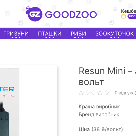
Кешб
und
ГРИЗУНИ
ПТАШКИ
РИБИ
ЗООКУТОЧОК
Resun Mini –
вольт
0 відгука(
Країна виробник
Бренд виробник
Ціна
(38 ₴/вольт)