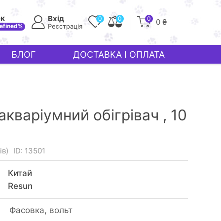
ек
Вхід
0
0
0
0 ₴
efined%
Реєстрація
БЛОГ
ДОСТАВКА І ОПЛАТА
 акваріумний обігрівач ,
10
ів)
ID: 13501
Китай
Resun
Фасовка, вольт