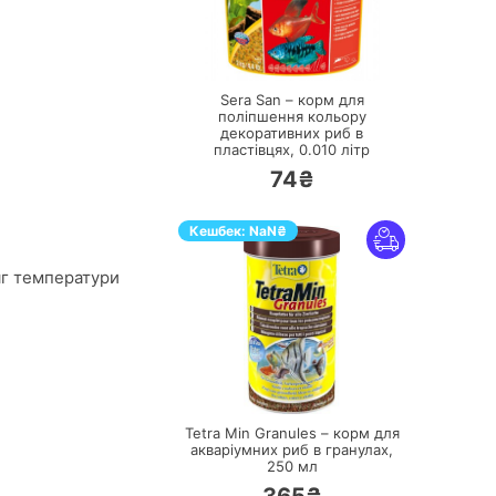
ПЕРЕЙТИ
Sera San – корм для
поліпшення кольору
декоративних риб в
пластівцях,
0.010 літр
74₴
Кешбек:
NaN
₴
сяг температури
ПЕРЕЙТИ
Tetra Min Granules – корм для
акваріумних риб в гранулах,
250 мл