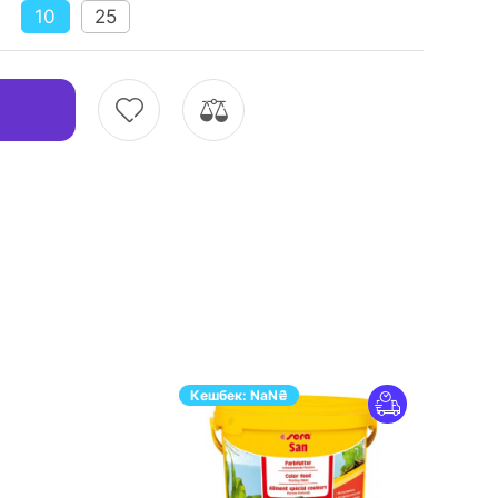
10
25
Кешбек:
NaN
₴