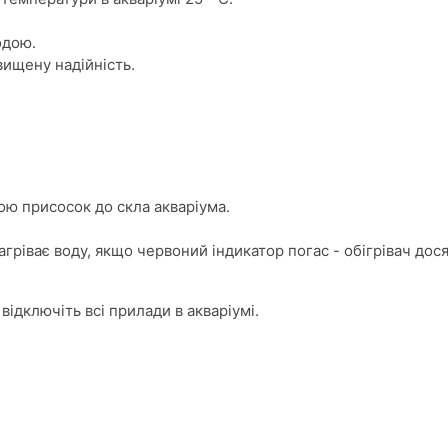
одою.
вищену надійність.
гою присосок до скла акваріума.
агріває воду, якщо червоний індикатор погас - обігрівач до
відключіть всі прилади в акваріумі.