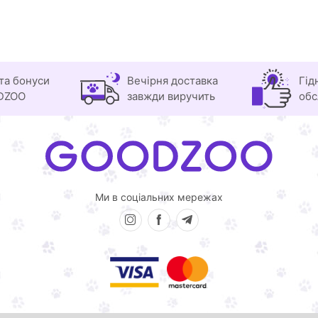
та бонуси
Вечірня доставка
Гід
DZOO
завжди виручить
обс
Ми в соціальних мережах