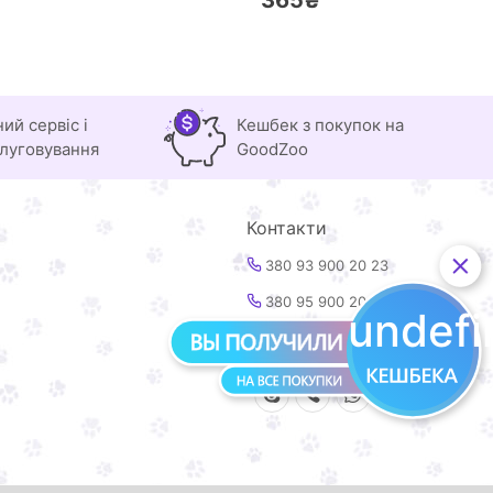
365₴
ний сервіс і
Кешбек з покупок на
луговування
GoodZoo
Контакти
380 93 900 20 23
380 95 900 20 23
undef
info@goodzoo.com.ua