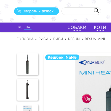
Зворотній зв'язок
СОБАКИ
КОТИ
RU
UA
ГОЛОВНА
РИБИ
РИБИ
RESUN
RESUN MINI
Кешбек:
NaN
₴