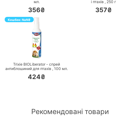
мл.
і птахів ,
250
г
356₴
357₴
Кешбек:
NaN
₴
ПЕРЕЙТИ
Trixie BIOLiberator - спрей
антиблошиний для птахів ,
100
мл.
424₴
Рекомендовані товари