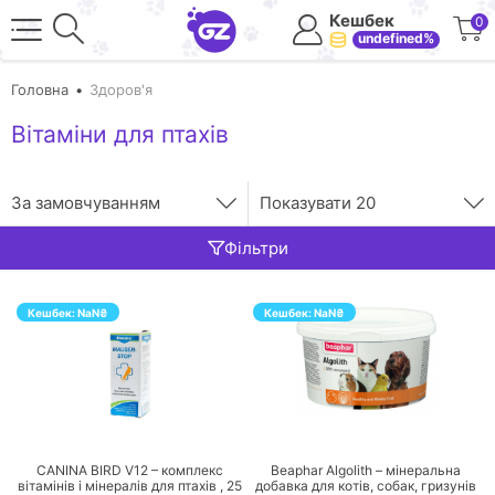
Кешбек
0
undefined%
Головна
Здоров'я
Вітаміни для птахів
За замовчуванням
Показувати
20
Фільтри
Кешбек:
NaN
₴
Кешбек:
NaN
₴
ПЕРЕЙТИ
ПЕРЕЙТИ
CANINA BIRD V12 – комплекс
Beaphar Algolith – мінеральна
вітамінів і мінералів для птахів ,
25
добавка для котів, собак, гризунів