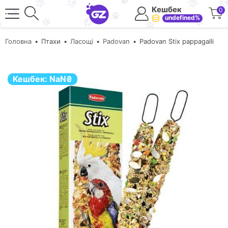
Кешбек
0
undefined%
Головна
Птахи
Ласощі
Padovan
Padovan Stix pappagalli
Кешбек:
NaN
₴