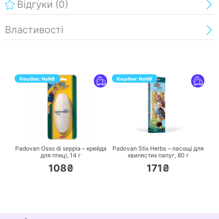
Відгуки
(0)
Властивості
Кешбек:
NaN
₴
Кешбек:
NaN
₴
ПЕРЕЙТИ
ПЕРЕЙТИ
Padovan Osso di seppia – крейда
Padovan Stix Herbs – ласощі для
для птиці,
14 г
хвилястих папуг,
80 г
108₴
171₴