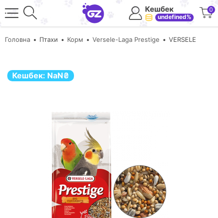
Кешбек
0
undefined%
Головна
Птахи
Корм
Versele-Laga Prestige
VERSELE
Кешбек:
NaN
₴