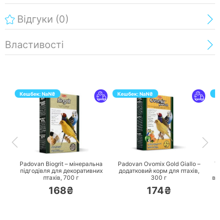
Відгуки
(0)
Властивості
Кешбек:
NaN
₴
Кешбек:
NaN
₴
К
ПЕРЕЙТИ
ПЕРЕЙТИ
Padovan Biogrit – мінеральна
Padovan Ovomix Gold Giallo –
Ve
підгодівля для декоративних
додатковий корм для птахів,
F
птахів,
700 г
300 г
вс
168₴
174₴