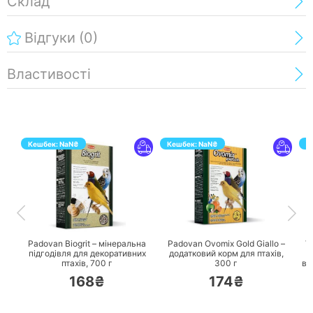
Склад
Відгуки
(0)
Властивості
Кешбек:
NaN
₴
Кешбек:
NaN
₴
К
ПЕРЕЙТИ
ПЕРЕЙТИ
Padovan Biogrit – мінеральна
Padovan Ovomix Gold Giallo –
Ve
підгодівля для декоративних
додатковий корм для птахів,
F
птахів,
700 г
300 г
вс
168₴
174₴