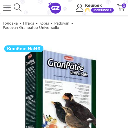
Кешбек
0
undefined%
Головна
Птахи
Корм
Padovan
Padovan Granpatee Universelle
Кешбек:
NaN
₴