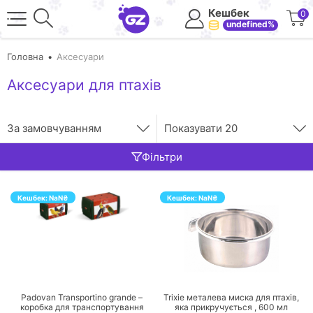
Кешбек
0
undefined%
Головна
Аксесуари
Аксесуари для птахів
За замовчуванням
Показувати
20
Фільтри
Кешбек:
NaN
₴
Кешбек:
NaN
₴
ПЕРЕЙТИ
ПЕРЕЙТИ
Padovan Transportino grande –
Trixie металева миска для птахів,
коробка для транспортування
яка прикручується ,
600
мл