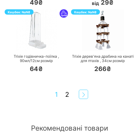
49₴
29₴
від
Кешбек:
NaN
₴
Кешбек:
NaN
₴
ПЕРЕЙТИ
ПЕРЕЙТИ
Trixie годівничка-поїлка ,
Trixie дерев'яна драбина на канаті
90мл/12см
розмір
для птахів ,
34см
розмір
64₴
266₴
1
2
Рекомендовані товари