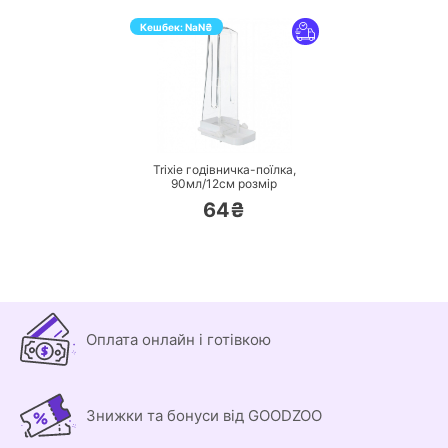
Кешбек:
NaN
₴
ПЕРЕЙТИ
Trixie годівничка-поїлка,
90мл/12см розмір
64₴
Оплата онлайн і готівкою
Знижки та бонуси від GOODZOO