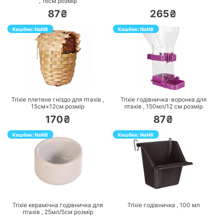
,
16см
розмір
87₴
265₴
Кешбек:
NaN
₴
Кешбек:
NaN
₴
ПЕРЕЙТИ
ПЕРЕЙТИ
Trixie плетене гніздо для птахів ,
Trixie годівничка-воронка для
15см×12см
розмір
птахів ,
150мл/12 см
розмір
170₴
87₴
Кешбек:
NaN
₴
Кешбек:
NaN
₴
ПЕРЕЙТИ
ПЕРЕЙТИ
Trixie керамічна годівничка для
Trixie годівничка ,
100
мл
птахів ,
25мл/5см
розмір