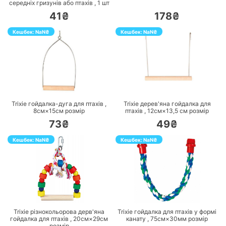
середніх гризунів або птахів ,
1
шт
41₴
178₴
Кешбек:
NaN
₴
Кешбек:
NaN
₴
ПЕРЕЙТИ
ПЕРЕЙТИ
Trixie гойдалка-дуга для птахів ,
Trixie дерев'яна гойдалка для
8см×15см
розмір
птахів ,
12см×13,5 см
розмір
73₴
49₴
Кешбек:
NaN
₴
Кешбек:
NaN
₴
ПЕРЕЙТИ
ПЕРЕЙТИ
Trixie різнокольорова дерв'яна
Trixie гойдалка для птахів у формі
гойдалка для птахів ,
20см×29см
канату ,
75см×30мм
розмір
розмір