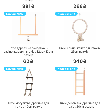
381₴
266₴
Кешбек:
NaN
₴
Кешбек:
NaN
₴
ПЕРЕЙТИ
ПЕРЕЙТИ
Trixie дерев'яна гойдалка із
Trixie кільце-канат для птахів ,
дзвіночком для птахів ,
12см×13см
25см
розмір
розмір
60₴
340₴
Кешбек:
NaN
₴
Кешбек:
NaN
₴
ПЕРЕЙТИ
ПЕРЕЙТИ
Trixie мотузкова драбина для
Trixie дерев'яна драбина для
птахів ,
40см
розмір
птахів ,
20см
розмір