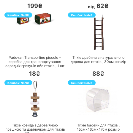
199₴
62₴
від
Кешбек:
NaN
₴
Кешбек:
NaN
₴
ПЕРЕЙТИ
ПЕРЕЙТИ
Padovan Transportino piccolo –
Trixie драбина з натурального
коробка для транспортування
дерева для птахів ,
30см
розмір
середніх гризунів або птахів ,
1
шт
18₴
88₴
Кешбек:
NaN
₴
Кешбек:
NaN
₴
ПЕРЕЙТИ
ПЕРЕЙТИ
Trixie крейда з дерев'яною
Trixie басейн для птахів ,
іграшкою та дзвіночком для птахів
15см×16см×17см
розмір