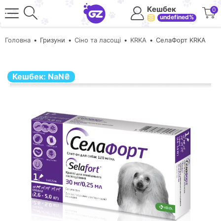
Кешбек
0
undefined%
Головна
Гризуни
Сіно та ласощі
KRKA
СелаФорт KRKA
Кешбек:
NaN
₴