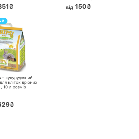
351₴
150₴
від
N
₴
ПЕРЕЙТИ
s – кукурудзяний
для кліток дрібних
 ,
10 л
розмір
629₴