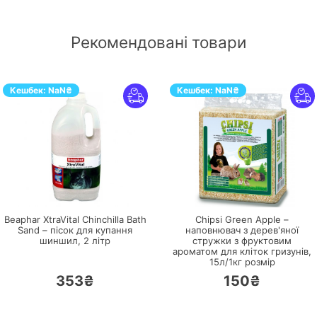
Рекомендовані товари
Кешбек:
NaN
₴
Кешбек:
NaN
₴
ПЕРЕЙТИ
ПЕРЕЙТИ
Beaphar XtraVital Chinchilla Bath
Chipsi Green Apple –
Sand – пісок для купання
наповнювач з дерев'яної
шиншил,
2 літр
стружки з фруктовим
ароматом для кліток гризунів,
15л/1кг розмір
353₴
150₴