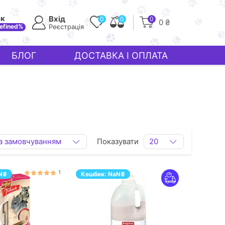
ек
Вхід
0
0
0
0 ₴
efined%
Реєстрація
БЛОГ
ДОСТАВКА І ОПЛАТА
а замовчуванням
Показувати
20
1
N
₴
Кешбек:
NaN
₴