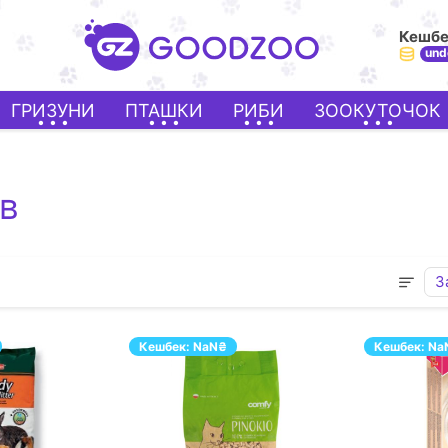
Кешб
und
ГРИЗУНИ
ПТАШКИ
РИБИ
ЗООКУТОЧОК
ів
З
Кешбек:
NaN
₴
Кешбек:
Na