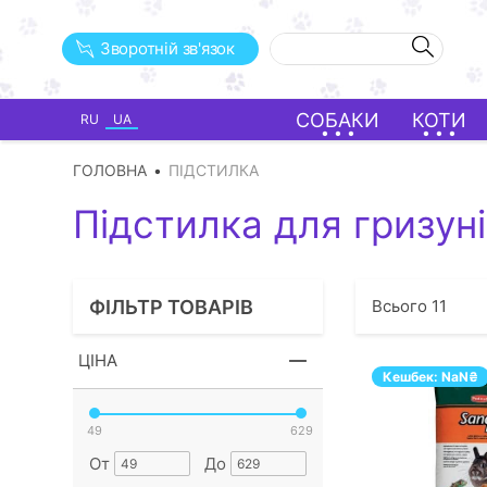
Зворотній зв'язок
СОБАКИ
КОТИ
RU
UA
ГОЛОВНА
ПІДСТИЛКА
Підстилка для гризун
ФІЛЬТР ТОВАРІВ
Всього
11
ЦІНА
Кешбек:
NaN
₴
49
629
От
До