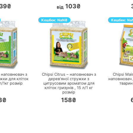
39₴
103₴
від
Кешбек:
NaN
₴
Кешбек:
Na
ЕРЕЙТИ
ПЕРЕЙТИ
– наповнювач з
Chipsi Citrus – наповнювач з
Chipsi Mai
жки для кліток
дерев'яної стружки з
наповнювач 
л/1кг
розмір
цитрусовим ароматом для
тварин
кліток гризунів ,
15 л/1 кг
розмір
3₴
158₴