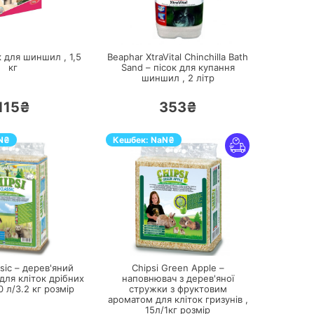
ПЕРЕЙТИ
ПЕРЕЙТИ
ок для шиншил ,
1,5
Beaphar XtraVital Chinchilla Bath
кг
Sand – пісок для купання
шиншил ,
2
літр
115₴
353₴
N
₴
Кешбек:
NaN
₴
ПЕРЕЙТИ
ПЕРЕЙТИ
ssic – дерев'яний
Chipsi Green Apple –
для кліток дрібних
наповнювач з дерев'яної
0 л/3.2 кг
розмір
стружки з фруктовим
ароматом для кліток гризунів ,
15л/1кг
розмір