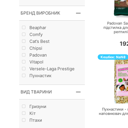
П
БРЕНД ВИРОБНИК
Padovan San
Beaphar
підстилка для
рептилі
Comfy
Cat’s Best
19
Chipsi
Padovan
Кешбек:
NaN
₴
Vitapol
Versele-Laga Prestige
Пухнастик
ВИД ТВАРИНИ
П
Гризуни
Пухнастики -
Кiт
наповнювач для
Птахи