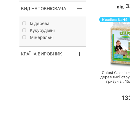
3
від
ВИД НАПОВНЮВАЧА
Кешбек:
NaN
₴
Із дерева
Кукурудзяні
Мінеральні
КРАЇНА ВИРОБНИК
П
Chipsi Classic 
дерев'яної стру
гризунів ,
15
13