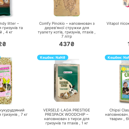
ЕРЕЙТИ
ПЕРЕЙТИ
dy litter –
Comfy Pinokio – наповнювач з
Vitapol піс
 гризунів та
дерев'яної стружки для
й ,
4
кг
туалету котів, гризунів, птахів ,
7
літр
2₴
437₴
Кешбек:
NaN
₴
Кешбек:
Na
ЕРЕЙТИ
ПЕРЕЙТИ
 кукурудзяний
VERSELE-LAGA PRESTIGE
Chipsi Cla
 гризунів ,
7
кг
PRESPACK WOODCHIP –
наповнювач 
наповнювач з тирси для
тварин ,
6
гризунів та птахів ,
1
кг