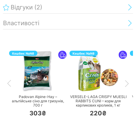
Відгуки
(2)
Властивості
Кешбек:
NaN
₴
Кешбек:
NaN
₴
К
ПЕРЕЙТИ
ПЕРЕЙТИ
Padovan Alpine-Hay –
VERSELE-LAGA CRISPY MUESLI
Vi
альпійське сіно для гризунів,
RABBITS CUNI – корм для
700 г
карликових кроликів,
1 кг
303₴
220₴