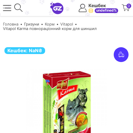
Кешбек
0
undefined%
Головна
Гризуни
Корм
Vitapol
Vitapol Karma повнораціонний корм для шиншил
Кешбек:
NaN
₴