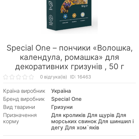
Special One – пончики «Волошка,
календула, ромашка» для
декоративних гризунів ,
50 г
0 відгука(ів)
ID: 16463
Країна виробник
Україна
Бренд виробник
Special One
Вид тварини
Гризуни
Призначення
Для кроликів Для щурів Для
корму
морських свинок Для шиншил і
дегу Для хом`яків