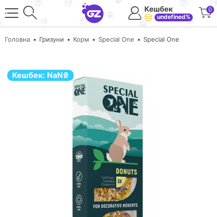
Кешбек
0
undefined%
Головна
Гризуни
Корм
Special One
Special One
Кешбек:
NaN
₴