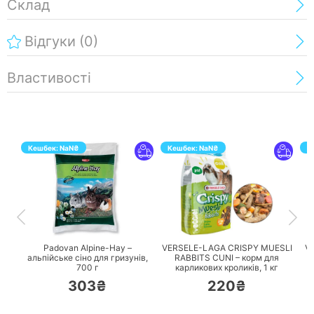
Склад
Відгуки
(0)
Властивості
Кешбек:
NaN
₴
Кешбек:
NaN
₴
К
ПЕРЕЙТИ
ПЕРЕЙТИ
Padovan Alpine-Hay –
VERSELE-LAGA CRISPY MUESLI
Vi
альпійське сіно для гризунів,
RABBITS CUNI – корм для
700 г
карликових кроликів,
1 кг
303₴
220₴