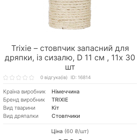
Trixie – стовпчик запасний для
дряпки, із сизалю, D 11 см ,
11х 30
шт
0 відгука(ів)
ID: 16814
Країна виробник
Німеччина
Бренд виробник
TRIXIE
Вид тварини
Кiт
Вид дряпалки
Стовпчики
Ціна
(60 ₴/шт)