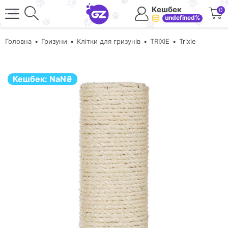
Кешбек
0
undefined%
Головна
Гризуни
Клітки для гризунів
TRIXIE
Trixie
Кешбек:
NaN
₴