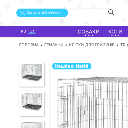
Зворотній зв'язок
СОБАКИ
КОТИ
RU
UA
ГОЛОВНА
ГРИЗУНИ
КЛІТКИ ДЛЯ ГРИЗУНІВ
TRI
Кешбек:
NaN
₴