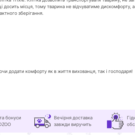
тці досить місця, тому тварина не відчуватиме дискомфорту,
актного зберігання.
ючи додати комфорту як в життя вихованця, так і господаря!
та бонуси
Вечірня доставка
Гід
DZOO
завжди виручить
обс