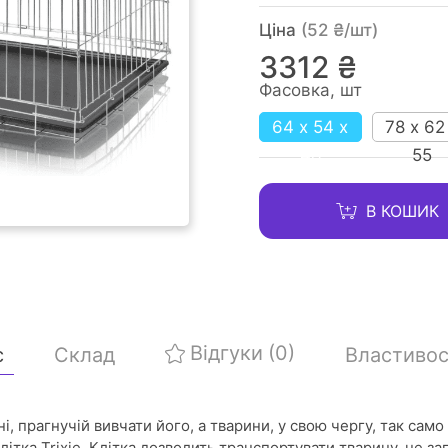
Ціна
(52 ₴/шт)
3312 ₴
Фасовка, шт
64 x 54 x
78 x 62
48
55
В КОШИК
Відгуки
(0)
с
Склад
Властивос
і, прагнучій вивчати його, а тварини, у свою чергу, так са
літка Trixie. Клітка дозволить транспортувати тварину, не