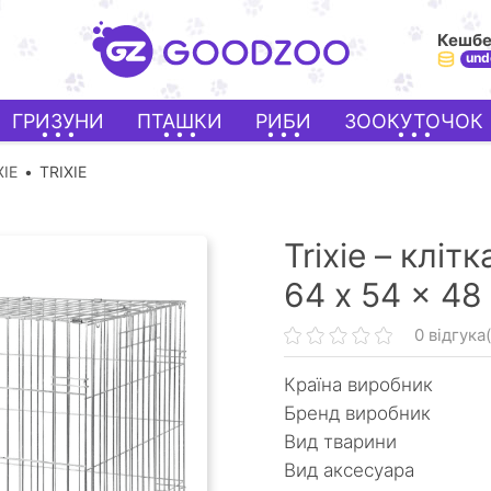
Кешб
und
ГРИЗУНИ
ПТАШКИ
РИБИ
ЗООКУТОЧОК
XIE
TRIXIE
Trixie – кліт
64 x 54 x 48
0 відгука(
Країна виробник
Бренд виробник
Вид тварини
Вид аксесуара