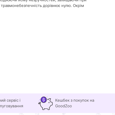
 а травмонебезпечність дорівнює нулю. Окрім
ний сервіс і
Кешбек з покупок на
луговування
GoodZoo