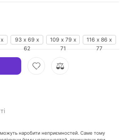
 x
93 x 69 x
109 x 79 x
116 x 86 x
62
71
77
ті
мо можуть наробити неприємностей. Саме тому
 заподіюючи йому незручностей, захищаючи при