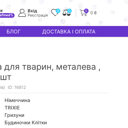
ек
Вхід
0
0
0
0 ₴
efined%
Реєстрація
БЛОГ
ДОСТАВКА І ОПЛАТА
ка для тварин, металева ,
 шт
ів)
ID: 16812
Німеччина
TRIXIE
Гризуни
Будиночки Клітки