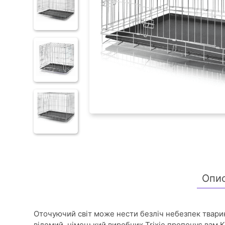
Опи
Оточуючий світ може нести безліч небезпек тварин
відомий, німецький виробник Trixie пропонує вам К