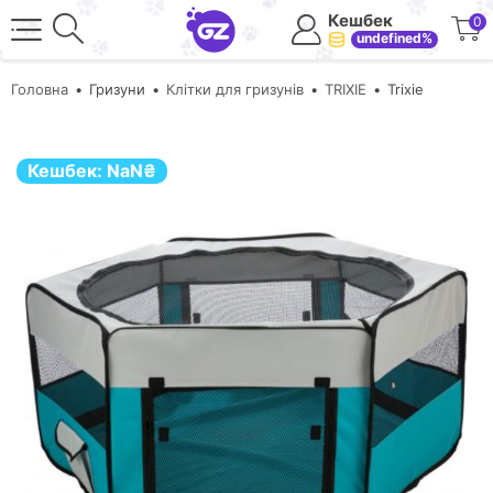
Кешбек
0
undefined%
Головна
Гризуни
Клітки для гризунів
TRIXIE
Trixie
Кешбек:
NaN
₴