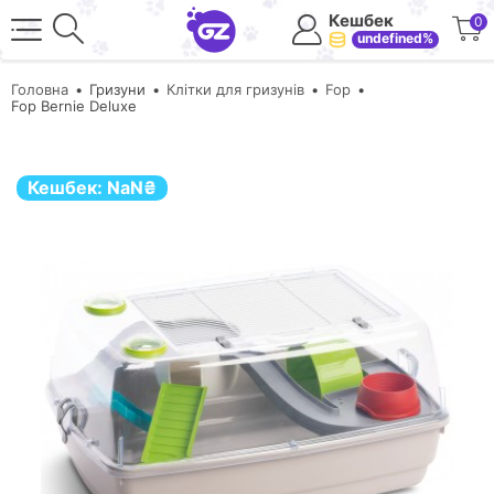
Кешбек
0
undefined%
Головна
Гризуни
Клітки для гризунів
Fop
Fop Bernie Deluxe
Кешбек:
NaN
₴