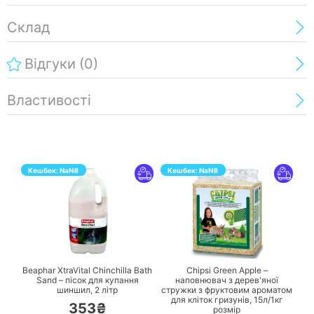
Склад
Відгуки
(0)
Властивості
Кешбек:
NaN
₴
Кешбек:
NaN
₴
ПЕРЕЙТИ
ПЕРЕЙТИ
Beaphar XtraVital Chinchilla Bath
Chipsi Green Apple –
Sand – пісок для купання
наповнювач з дерев'яної
шиншил,
2 літр
стружки з фруктовим ароматом
для кліток гризунів,
15л/1кг
353₴
розмір