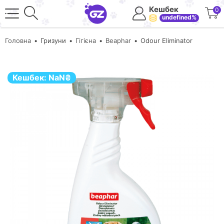
Кешбек
0
undefined%
Головна
Гризуни
Гігієна
Beaphar
Odour Eliminator
Кешбек:
NaN
₴