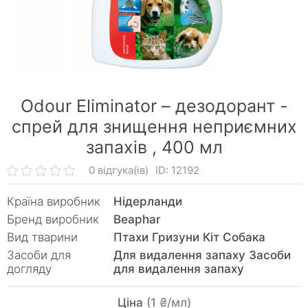
Odour Eliminator – дезодорант -
спрей для знищення неприємних
запахів ,
400 мл
0 відгука(ів)
ID: 12192
Країна виробник
Нідерланди
Бренд виробник
Beaphar
Вид тварини
Птахи Гризуни Кiт Собака
Засоби для
Для видалення запаху Засоби
догляду
для видалення запаху
Ціна
(1 ₴/мл)