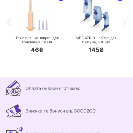
ПЕРЕЙТИ
ПЕРЕЙТИ
Trixie пляшка-шприц для
MPS ATRIO – поїлка для
годування,
10 мл
гризуна,
500 мл
46₴
145₴
Оплата онлайн і готівкою
Знижки та бонуси від GOODZOO