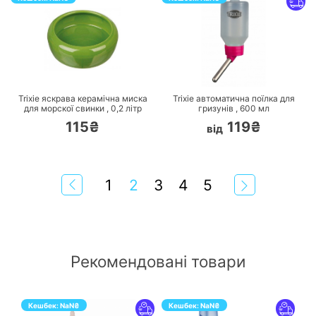
ПЕРЕЙТИ
ПЕРЕЙТИ
Trixie яскрава керамічна миска
Trixie автоматична поїлка для
для морскої свинки ,
0,2
літр
гризунів ,
600
мл
115₴
119₴
від
1
2
3
4
5
Рекомендовані товари
Кешбек:
NaN
₴
Кешбек:
NaN
₴