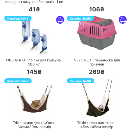
середніх гризунів або птахів ,
1
шт
41₴
106₴
Кешбек:
NaN
₴
Кешбек:
NaN
₴
ПЕРЕЙТИ
ПЕРЕЙТИ
MPS ATRIO – поїлка для гризуна ,
NEYO RED – переноска для
500
мл
гризунів
145₴
269₴
Кешбек:
NaN
₴
Кешбек:
NaN
₴
ПЕРЕЙТИ
ПЕРЕЙТИ
Trixie гамак для хом'яка ,
Trixie гамак для тхора ,
30см×30см
розмір
45см×45см
розмір