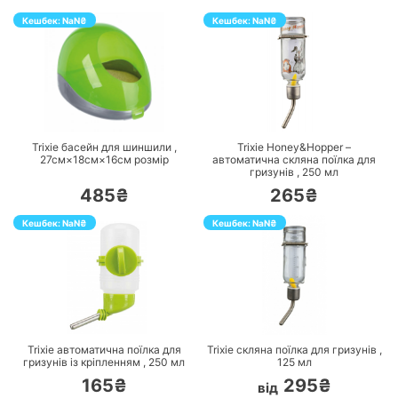
Кешбек:
NaN
₴
Кешбек:
NaN
₴
ПЕРЕЙТИ
ПЕРЕЙТИ
Trixie басейн для шиншили ,
Trixie Honey&Hopper –
27см×18см×16см
розмір
автоматична скляна поїлка для
гризунів ,
250
мл
485₴
265₴
Кешбек:
NaN
₴
Кешбек:
NaN
₴
ПЕРЕЙТИ
ПЕРЕЙТИ
Trixie автоматична поїлка для
Trixie скляна поїлка для гризунів ,
гризунів із кріпленням ,
250
мл
125
мл
165₴
295₴
від