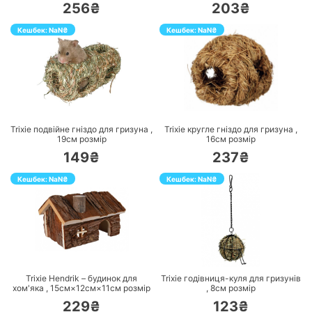
256₴
203₴
Кешбек:
NaN
₴
Кешбек:
NaN
₴
ПЕРЕЙТИ
ПЕРЕЙТИ
Trixie подвійне гніздо для гризуна ,
Trixie кругле гніздо для гризуна ,
19см
розмір
16см
розмір
149₴
237₴
Кешбек:
NaN
₴
Кешбек:
NaN
₴
ПЕРЕЙТИ
ПЕРЕЙТИ
Trixie Hendrik – будинок для
Trixie годівниця-куля для гризунів
хом'яка ,
15см×12см×11см
розмір
,
8см
розмір
229₴
123₴