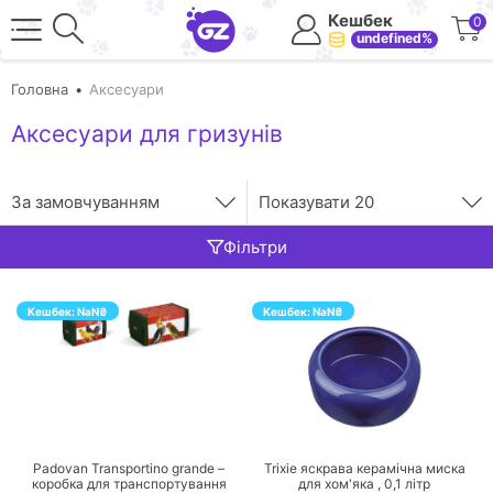
Кешбек
0
undefined%
Головна
Аксесуари
Аксесуари для гризунів
За замовчуванням
Показувати
20
Фільтри
Кешбек:
NaN
₴
Кешбек:
NaN
₴
ПЕРЕЙТИ
ПЕРЕЙТИ
Padovan Transportino grande –
Trixie яскрава керамічна миска
коробка для транспортування
для хом'яка ,
0,1
літр