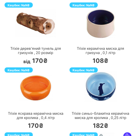
Кешбек:
NaN
₴
Кешбек:
NaN
₴
ПЕРЕЙТИ
ПЕРЕЙТИ
Trixie дерев'яний тунель для
Trixie керамічна миска для
гризунів ,
20
розмір
гризуна ,
0,1
літр
170₴
108₴
від
Кешбек:
NaN
₴
Кешбек:
NaN
₴
ПЕРЕЙТИ
ПЕРЕЙТИ
Trixie яскрава керамічна миска
Trixie синьо-блакитна керамічна
для кролика ,
0,4
літр
миска для кролика ,
0,25
літр
170₴
182₴
Кешбек:
NaN
₴
Кешбек:
NaN
₴