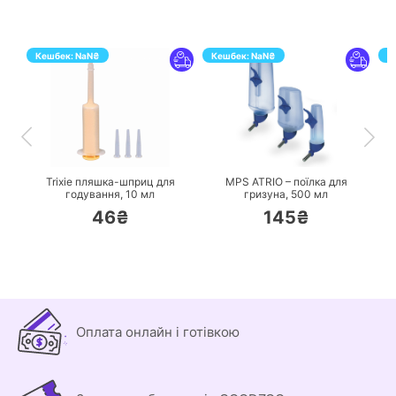
Кешбек:
NaN
₴
Кешбек:
NaN
₴
К
ПЕРЕЙТИ
ПЕРЕЙТИ
Trixie пляшка-шприц для
MPS ATRIO – поїлка для
годування,
10 мл
гризуна,
500 мл
46₴
145₴
Оплата онлайн і готівкою