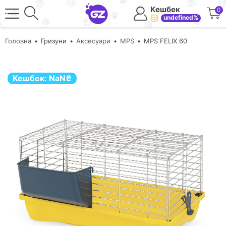
Кешбек
0
undefined%
Головна
Гризуни
Аксесуари
MPS
MPS FELIX 60
Кешбек:
NaN
₴