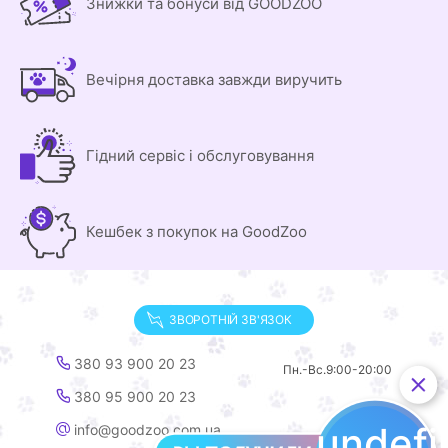
Знижки та бонуси від GOODZOO
Вечірня доставка завжди виручить
Гідний сервіс і обслуговування
Кешбек з покупок на GoodZoo
ЗВОРОТНІЙ ЗВ'ЯЗОК
380 93 900 20 23
Пн.-Вс.
9:00-20:00
380 95 900 20 23
undef
info@goodzoo.com.ua