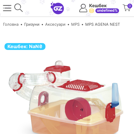
Кешбек
0
undefined%
Головна
Гризуни
Аксесуари
MPS
MPS AGENA NEST
Кешбек:
NaN
₴