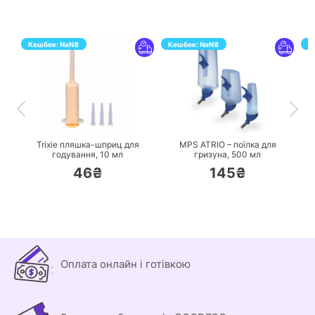
Кешбек:
NaN
₴
Кешбек:
NaN
₴
К
ПЕРЕЙТИ
ПЕРЕЙТИ
Trixie пляшка-шприц для
MPS ATRIO – поїлка для
годування,
10 мл
гризуна,
500 мл
46₴
145₴
Оплата онлайн і готівкою