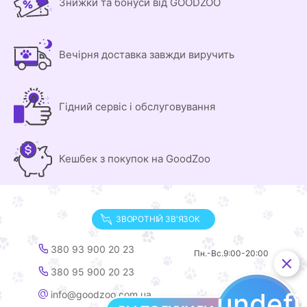
Знижки та бонуси від GOODZOO
Вечірня доставка завжди виручить
Гідний сервіс і обслуговування
Кешбек з покупок на GoodZoo
ЗВОРОТНІЙ ЗВ'ЯЗОК
380 93 900 20 23
Пн.-Вс.
9:00-20:00
380 95 900 20 23
undef
info@goodzoo.com.ua