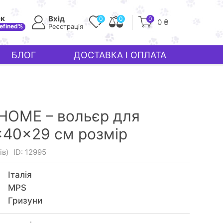
ек
Вхід
0
0
0
0 ₴
efined%
Реєстрація
БЛОГ
ДОСТАВКА І ОПЛАТА
HOME – вольєр для
40×29 см розмір
ів)
ID: 12995
Італія
MPS
Гризуни