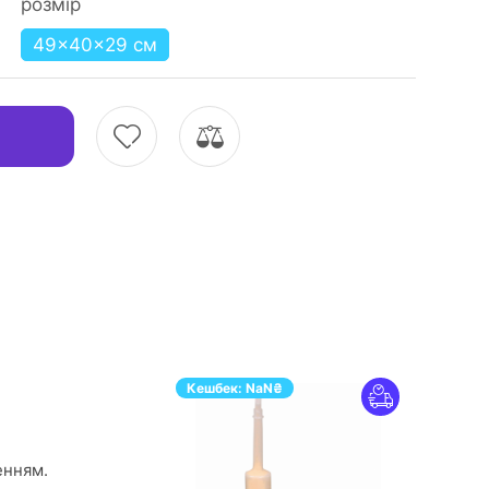
розмір
49×40×29 см
Кешбек:
NaN
₴
енням.