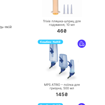
ПЕРЕЙТИ
Trixie пляшка-шприц для
годування,
10 мл
дь-якій
46₴
Кешбек:
NaN
₴
ПЕРЕЙТИ
MPS ATRIO – поїлка для
гризуна,
500 мл
145₴