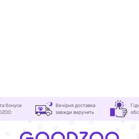
та бонуси
Вечірня доставка
Гід
DZOO
завжди виручить
обс