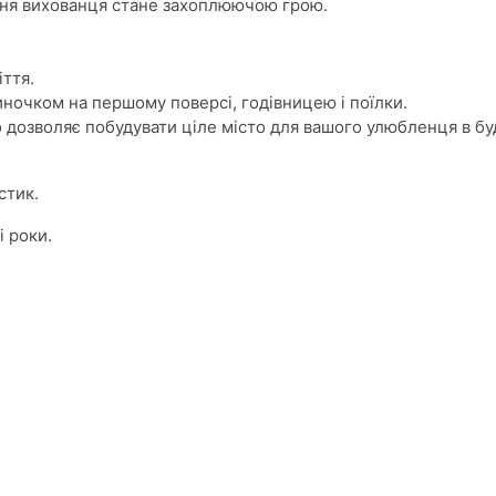
ння вихованця стане захоплюючою грою.
іття.
ночком на першому поверсі, годівницею і поїлки.
 дозволяє побудувати ціле місто для вашого улюбленця в бу
стик.
і роки.