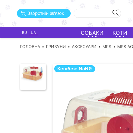
Зворотній зв'язок
СОБАКИ
КОТИ
RU
UA
ГОЛОВНА
ГРИЗУНИ
АКСЕСУАРИ
MPS
MPS A
Кешбек:
NaN
₴