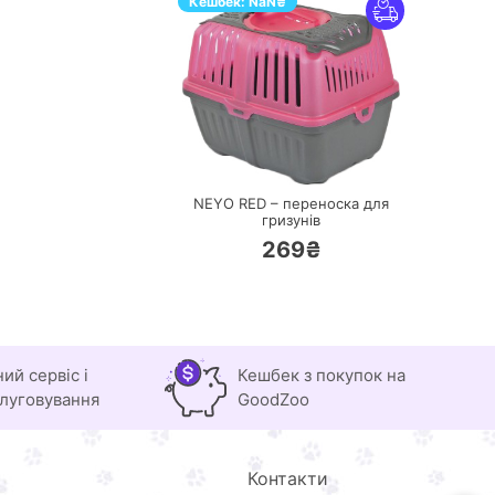
Кешбек:
NaN
₴
ПЕРЕЙТИ
NEYO RED – переноска для
гризунів
269₴
ний сервіс і
Кешбек з покупок на
луговування
GoodZoo
Контакти