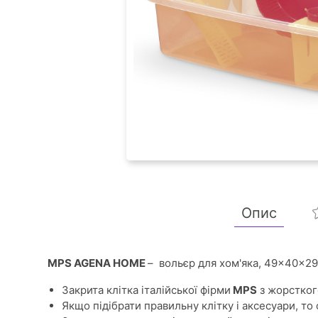
Опис
MPS AGENA HOME
– вольєр для хом'яка, 49×40×29
Закрита клітка італійської фірми
MPS
з жорсткого
Якщо підібрати правильну клітку і аксесуари, т