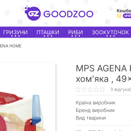
Кешб
und
ГРИЗУНИ
ПТАШКИ
РИБИ
ЗООКУТОЧОК
GENA HOME
MPS AGENA 
хом'яка ,
49×
0 відгука(
Країна виробник
Бренд виробник
Вид тварини