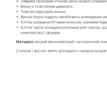
Завдяки прозорим стінкам даної моделі утрима
Верху є пластикова дверцята.
Повітря надходить вільно.
Високі борти піддону запобігають розкидання см
Клітка оснащена біговим колесом, окремим буди
Клітка також оснащена роз'ємом для тунелю, що
комплектації і формах.
Матеріал:
міцний високоякісний і нетоксичний пла
Стильне і зручне житло для вашого гризуна на довг