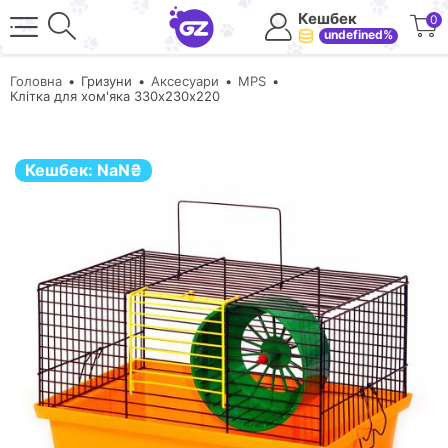
Кешбек
0
undefined%
Головна
Гризуни
Аксесуари
MPS
Клітка для хом'яка 330х230х220
Кешбек:
NaN
₴