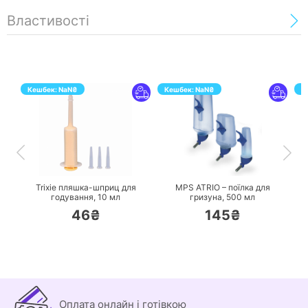
Властивості
Кешбек:
NaN
₴
Кешбек:
NaN
₴
К
ПЕРЕЙТИ
ПЕРЕЙТИ
Trixie пляшка-шприц для
MPS ATRIO – поїлка для
годування,
10 мл
гризуна,
500 мл
46₴
145₴
Оплата онлайн і готівкою