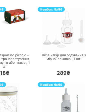
N
₴
Кешбек:
NaN
₴
ПЕРЕЙТИ
ПЕРЕЙТИ
sportino piccolo –
Trixie набір для годування з
я транспортування
мірної ложкою ,
1
шт
зунів або птахів ,
1
шт
18₴
289₴
N
₴
Кешбек:
NaN
₴