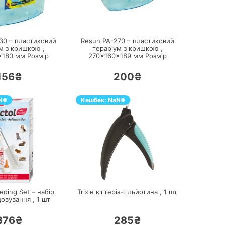
ПЕРЕЙТИ
ПЕРЕЙТИ
30 – пластиковий
Resun PA-270 – пластиковий
м з кришкою ,
тераріум з кришкою ,
×180 мм
Розмір
270×160×189 мм
Розмір
156₴
200₴
N
₴
Кешбек:
NaN
₴
ПЕРЕЙТИ
ПЕРЕЙТИ
eding Set – набір
Trixie кігтеріз-гільйотина ,
1
шт
довування ,
1
шт
376₴
285₴