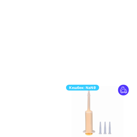
Кешбек:
NaN
₴
ПЕРЕЙТИ