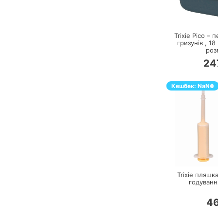
П
Trixie Pico – 
гризунів ,
18 
роз
24
Кешбек:
NaN
₴
П
Trixie пляшк
годуванн
4