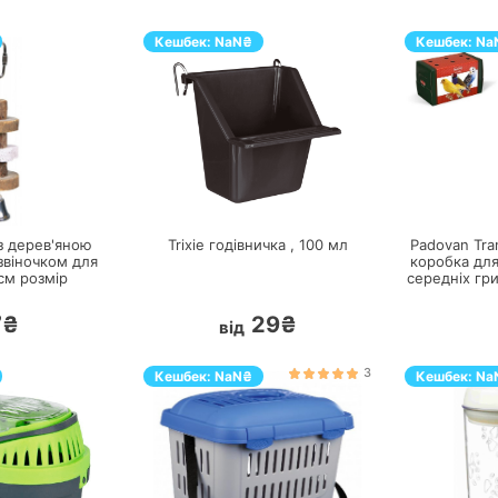
Кешбек:
NaN
₴
Кешбек:
Na
ЕРЕЙТИ
ПЕРЕЙТИ
 з дерев'яною
Trixie годівничка ,
100
мл
Padovan Tran
звіночком для
коробка дл
см
розмір
середніх гри
7₴
29₴
від
3
Кешбек:
NaN
₴
Кешбек:
Na