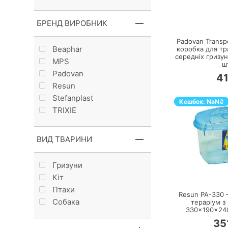
П
БРЕНД ВИРОБНИК
Padovan Transpo
Beaphar
коробка для т
середніх гризуні
MPS
ш
Padovan
4
Resun
Stefanplast
Кешбек:
NaN
₴
TRIXIE
ВИД ТВАРИНИ
Гризуни
П
Кiт
Птахи
Resun PA-330 
Собака
тераріум з
330×190×24
35