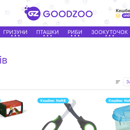
Кешб
und
ГРИЗУНИ
ПТАШКИ
РИБИ
ЗООКУТОЧОК
ів
З
Кешбек:
NaN
₴
Кешбек:
Na