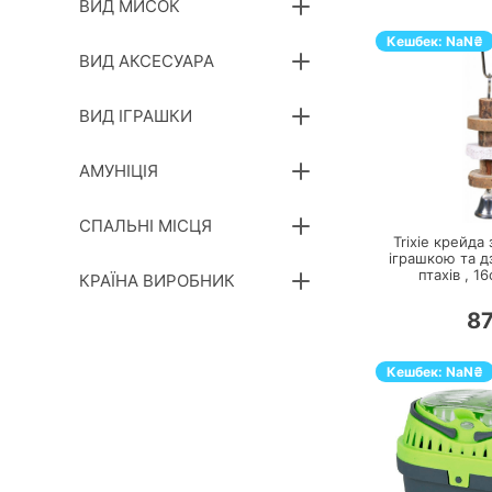
ВИД МИСОК
Кешбек:
NaN
₴
ВИД АКСЕСУАРА
ВИД ІГРАШКИ
АМУНІЦІЯ
П
СПАЛЬНІ МІСЦЯ
Trixie крейда
іграшкою та д
птахів ,
16
КРАЇНА ВИРОБНИК
8
Кешбек:
NaN
₴