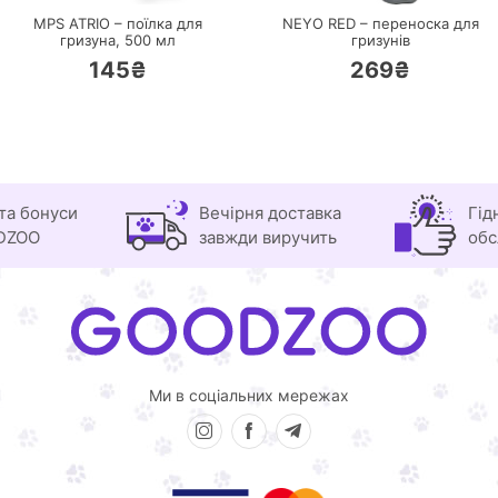
MPS ATRIO – поїлка для
NEYO RED – переноска для
гризуна,
500 мл
гризунів
145₴
269₴
та бонуси
Вечірня доставка
Гід
DZOO
завжди виручить
обс
Ми в соціальних мережах