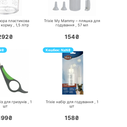
ПЕРЕЙТИ
ПЕРЕЙТИ
озора пластикова
Trixie My Mammy – пляшка для
 корму ,
1,5
літр
годування ,
57
мл
292₴
154₴
N
₴
Кешбек:
NaN
₴
ПЕРЕЙТИ
ПЕРЕЙТИ
різ для гризунів ,
1
Trixie набір для годування ,
1
шт
шт
199₴
158₴