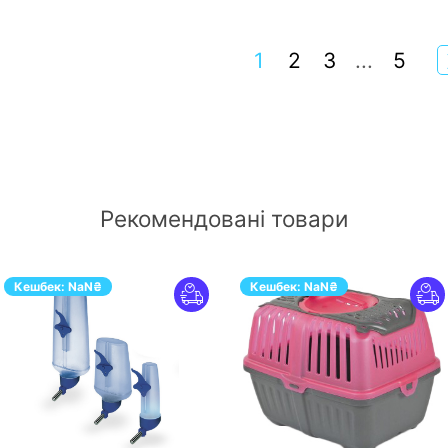
1
2
3
...
5
Рекомендовані товари
Кешбек:
NaN
₴
Кешбек:
NaN
₴
ПЕРЕЙТИ
ПЕРЕЙТИ