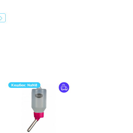
Кешбек:
NaN
₴
ПЕРЕЙТИ