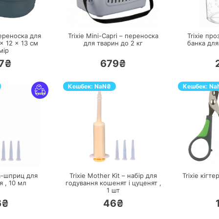
ЕРЕЙТИ
ПЕРЕЙТИ
переноска для
Trixie Mini-Capri – переноска
Trixie пр
× 12 × 13 см
для тварин до 2 кг
банка для
мір
7₴
679₴
Кешбек:
NaN
₴
Кешбек:
Na
ЕРЕЙТИ
ПЕРЕЙТИ
а-шприц для
Trixie Mother Kit – набір для
Trixie кігте
я ,
10
мл
годування кошенят і цуценят ,
1
шт
6₴
46₴