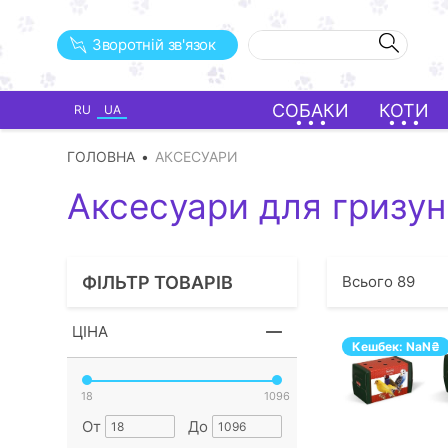
Зворотній зв'язок
СОБАКИ
КОТИ
RU
UA
ГОЛОВНА
АКСЕСУАРИ
Аксесуари для гризун
ФІЛЬТР ТОВАРІВ
Всього
89
ЦІНА
Кешбек:
NaN
₴
18
1096
От
До