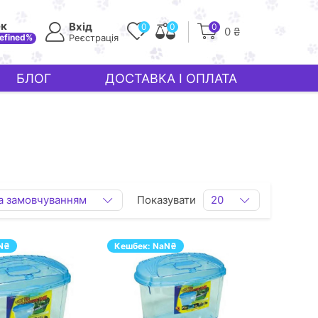
ек
Вхід
0
0
0
0 ₴
efined%
Реєстрація
БЛОГ
ДОСТАВКА І ОПЛАТА
а замовчуванням
Показувати
20
N
₴
Кешбек:
NaN
₴