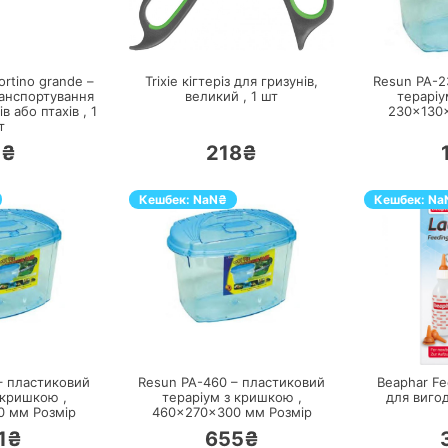
ЕРЕЙТИ
ПЕРЕЙТИ
rtino grande –
Trixie кігтеріз для гризунів,
Resun PA-2
ранспортування
великий ,
1
шт
тераріу
в або птахів ,
1
230×130
т
1₴
218₴
Кешбек:
NaN
₴
Кешбек:
Na
ЕРЕЙТИ
ПЕРЕЙТИ
– пластиковий
Resun PA-460 – пластиковий
Beaphar Fe
 кришкою ,
тераріум з кришкою ,
для виго
0 мм
Розмір
460×270×300 мм
Розмір
1₴
655₴