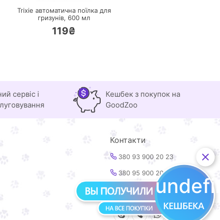
Trixie автоматична поїлка для
гризунів,
600 мл
119₴
ний сервіс і
Кешбек з покупок на
луговування
GoodZoo
Контакти
380 93 900 20 23
380 95 900 20 23
undef
info@goodzoo.com.ua