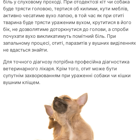
біль у слуховому проході. При отодектозі кіт чи собака
буде трясти головою, тертися об килими, кути меблів,
активно чесатиме вухо лапою, в той час як при отиті
тварина буде трясти ураженим вухом, крутитися в його
бік, не дозволятиме доторкнутися до голови, а спроби
почухати вухо викликатимуть помітний біль. При
запальному процесі, отиті, паразитів у вушних виділеннях
не вдасться знайти.
Для точного діагнозу потрібна професійна діагностика
ветеринарного лікаря. Крім того, отит може бути
супутнім захворюванням при ураженні собаки чи кішки
вушним кліщем.