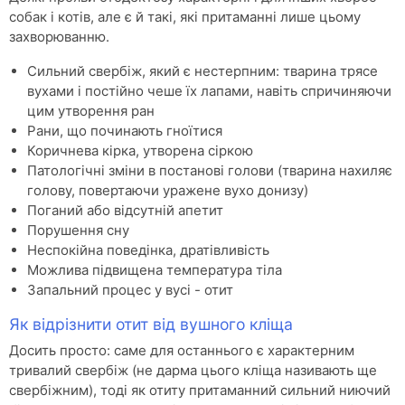
собак і котів, але є й такі, які притаманні лише цьому
захворюванню.
Сильний свербіж, який є нестерпним: тварина трясе
вухами і постійно чеше їх лапами, навіть спричиняючи
цим утворення ран
Рани, що починають гноїтися
Коричнева кірка, утворена сіркою
Патологічні зміни в постанові голови (тварина нахиляє
голову, повертаючи уражене вухо донизу)
Поганий або відсутній апетит
Порушення сну
Неспокійна поведінка, дратівливість
Можлива підвищена температура тіла
Запальний процес у вусі - отит
Як відрізнити отит від вушного кліща
Досить просто: саме для останнього є характерним
тривалий свербіж (не дарма цього кліща називають ще
свербіжним), тоді як отиту притаманний сильний ниючий