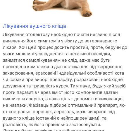
Лікування вушного кліща
Лікування отодектозу необхідно почати негайно після
виявлення його симптомів з візиту до ветеринарного
лікаря. Хоч цей процес досить простий, проте, беручи до
уваги можливі ускладнення та негативні наслідки,
займатися самолікуванням не слід, адже має бути
проведена комплексна діагностика для підтвердження
захворювання, враховані індивідуальні особливості кота
чи собаки при виборі препарату, розраховані необхідне
дозування та тривалість курсу. Тим паче, будь-який засіб
проти паразитів через вміст його компонентів здатен
викликати алергію, а наша ціль - допомогти вихованцю,
не навпаки. Фахівець підбире оптимальний препарат, як-
от спеціальні порошок, аерозоль, мазь чи краплі від
вушного кліща (останній є найпоширенішим), та
розповість, як його правильно застосовувати.
Дотримуйтесь вказівок і не забудьте прочитати