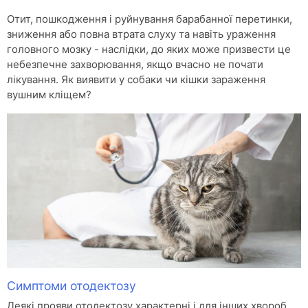
Отит, пошкодження і руйнування барабанної перетинки,
зниження або повна втрата слуху та навіть ураження
головного мозку - наслідки, до яких може призвести це
небезпечне захворювання, якщо вчасно не почати
лікування. Як виявити у собаки чи кішки зараження
вушним кліщем?
Симптоми отодектозу
Деякі прояви отодектозу характерні і для інших хвороб