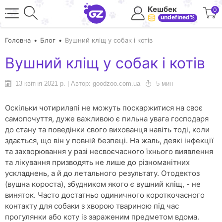
Кешбек
0
undefined%
Головна
Блог
Вушний кліщ у собак і котів
Вушний кліщ у собак і котів
13 квітня 2021 р. | Автор: goodzoo.com.ua
5 мин
Оскільки чотирилапі не можуть поскаржитися на своє
самопочуття, дуже важливою є пильна увага господаря
до стану та поведінки свого вихованця навіть тоді, коли
здається, що він у повній безпеці. На жаль, деякі інфекції
та захворювання у разі несвоєчасного їхнього виявлення
та лікування призводять не лише до різноманітних
ускладнень, а й до летального результату. Отодектоз
(вушна короста), збудником якого є вушний кліщ, - не
виняток. Часто достатньо одиничного короткочасного
контакту для собаки з хворою твариною під час
прогулянки або коту із зараженим предметом вдома.