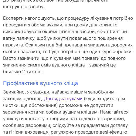
інструкцію засобу.
Експерти наголошують, що процедуру лікування потрібно
проводити з обома вухами, при цьому для кожного
використовувати окремі гігієнічні засоби, як-от бинт чи
ватну паличку, щоб уникнути подальшого поширення
паразита. Оскільки подібні препарати знищують дорослих
особин паразита, то буде потрібен ще один курс обробки.
Варто зазначити, що лікування має тривати до повного
зникнення симптомів вушного кліща - зазвичай це
близько 2 тижнів.
Профілактика вушного кліща
Звичайно, як завжди, найважливішим запобіжним
заходом є догляд.
Догляд за вухами
(куди входить крім
чистки, ще обстеження) допоможе не допустити
зараження кота чи собаки вушним кліщем. Намагайтеся
уникнути контакту з хворими на отодектоз тваринами,
особливо дворовими, слідкуйте за предметами догляду
та гігієни вихованця, регулярно проводьте дезінфекцію