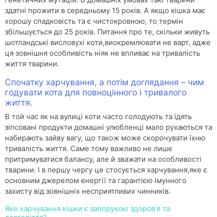
здатні прожити в середньому 15 років. А якщо кішка має
хорошу спадковість та є чистокровною, то термін
збільшується до 25 років. Питання про те, скільки живуть
шотландські висловухі коти,виокремлювати не варт, адже
ця зовнішня особливість ніяк не впливає на тривалість
життя тварини.
Спочатку харчування, а потім доглядання – чим
годувати кота для повноцінного і тривалого
життя.
В той час як на вулиці коти часто голодують та їдять
зіпсовані продукти домашні улюбленці мало рухаються та
набирають зайву вагу, що також може скорочувати їхню
тривалість життя. Саме тому важливо не лише
притримуватися балансу, але й зважати на особливості
тварини. І в першу чергу це стосується харчування,яке є
основним джерелом енергії та гарантією імунного
захисту від зовнішніх несприятливих чинників.
Яке харчування кішки є запорукою здоров'я та