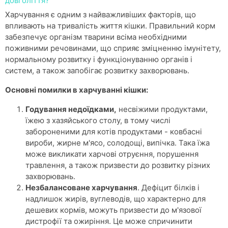
довголіття?
Харчування є одним з найважливіших факторів, що
впливають на тривалість життя кішки. Правильний корм
забезпечує організм тварини всіма необхідними
поживними речовинами, що сприяє зміцненню імунітету,
нормальному розвитку і функціонуванню органів і
систем, а також запобігає розвитку захворювань.
Основні помилки в харчуванні кішки:
Годування недоїдками,
несвіжими продуктами,
їжею з хазяйського столу, в тому числі
забороненими для котів продуктами - ковбасні
вироби, жирне м'ясо, солодощі, випічка. Така їжа
може викликати харчові отруєння, порушення
травлення, а також призвести до розвитку різних
захворювань.
Незбалансоване харчування
. Дефіцит білків і
надлишок жирів, вуглеводів, що характерно для
дешевих кормів, можуть призвести до м'язової
дистрофії та ожиріння. Це може спричинити