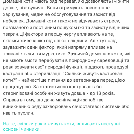
Домашні коти мають ряд переваг, які дозволяють їм жити
довше, ніж вуличні. Вони отримують повноцінне
харчування, медичне обслуговування та захист від
небезпек. Домашні коти також не відчувають стресу,
пов'язаного з постійним пошуком їжі та захисту від інших
тварин.Ці фактори в першу чергу впливають на те,
скільки живе кішка під опікою людини. Але тут слід
зауважити один фактор, який напряму впливає на
тривалість життя муркотика. Зазвичай домашніх котів, які
не мають змоги перебувати в природному середовищі та
реалізовувати свої природні функції, піддають процедурі
кастрації або стерилізації. “Скільки живуть кастровані
коти?” - найчастіше питання до ветеринара перед цією
процедурою. За статистикою кастровані або
стерилізовані особини живуть довше - до 18 років.
Справа в тому, що дана маніпуляція запобігає
виникненню ряду захворювань сечостатевої системи або
навіть пухлин.
На те, скільки років живуть коти, впливають наступні
основні чинники.