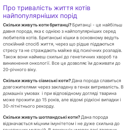
Про тривалість життя котів
найпопулярніших порід
Скільки живуть коти британці?
Британці - це найбільш
давня порода, яка є однією з найпопулярніших серед
любителів котів. Британські кішки в основному ведуть
спокійний спосіб життя, через що рідше піддаються
стресу та не страждають майже від психічних розладів.
Також вони наймеш схильні до генетичних хвороб та
виникнення онкології. Все це дозволяє їм доживати до
20-річного віку.
Скільки живуть сіамські коти?
Дана порода славиться
довгожителями через закладену в генах витривалість. В
домашніх умовах і при відповідному догляді тварина
може прожити до 15 років, але відомі рідкісні випадки і
30-літнітнього рекорду.
Скільки живуть шотландські коти?
Дана порода
відзначається міцним імунітетом і не дуже схильна до
генетичних мутацій. В домашніх умовах такі тварини