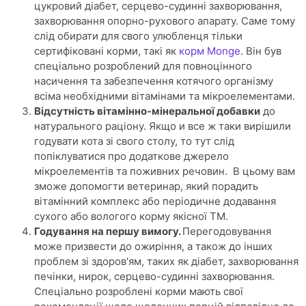
цукровий діабет, серцево-судинні захворювання,
захворювання опорно-рухового апарату. Саме тому
слід обирати для свого улюбленця тільки
сертифіковані корми, такі як
корм Monge
. Він був
спеціально розроблений для повноцінного
насичення та забезпечення котячого організму
всіма необхідними вітамінами та мікроелементами.
Відсутність вітамінно-мінеральної добавки
до
натурального раціону. Якщо и все ж таки вирішили
годувати кота зі свого столу, то тут слід
попіклуватися про додаткове джерело
мікроелементів та поживних речовин. В цьому вам
зможе допомогти ветеринар, який порадить
вітамінний комплекс або періодичне додавання
сухого або вологого корму якісної ТМ.
Годування на першу вимогу.
Перегодовування
може призвести до ожиріння, а також до інших
проблем зі здоров'ям, таких як діабет, захворювання
печінки, нирок, серцево-судинні захворювання.
Спеціально розроблені корми мають свої