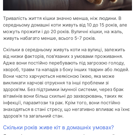
Тривалість життя кішки значно менша, ніж людини. В
середньому домашні коти живуть від 10 до 15 років, але
можуть прожити і до 20 років. Вуличні кішки, на жаль,
живуть набагато менше, всього 5-7 років.
Скільки в середньому живуть коти на вулиці, залежить
від низки факторів, пов'язаних з умовами проживання.
Адже вони постійно перебувають під загрозою голоду,
хвороб, травм та нападів з боку інших тварин або людей.
Вони часто харчуються неякісною їжею, яка може
викликати харчові отруєння та інші проблеми зі
здоров'ям. Без підтримки імунної системи, через брак
вітамінів вони більш схильні до захворювань, таких як
інфекції, паразитози та рак. Крім того, вони постійно
знаходяться в стані стресу, що негативно впливає на їхнє
здоров'я та загальний стан.
Скільки років живе кіт в домашніх умовах?