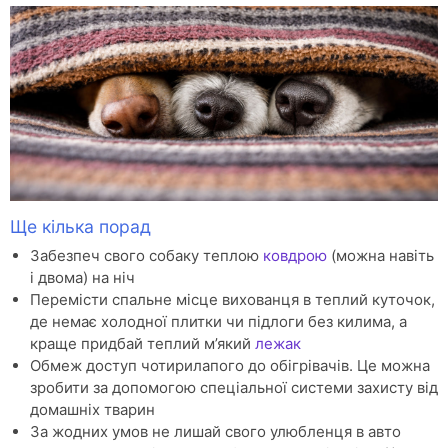
Ще кілька порад
Забезпеч свого собаку теплою
ковдрою
(можна навіть
і двома) на ніч
Перемісти спальне місце вихованця в теплий куточок,
де немає холодної плитки чи підлоги без килима, а
краще придбай теплий м’який
лежак
Обмеж доступ чотирилапого до обігрівачів. Це можна
зробити за допомогою спеціальної системи захисту від
домашніх тварин
За жодних умов не лишай свого улюбленця в авто