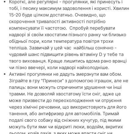
Короткі, але регулярні - прогулянки, які принесуть і
тобі, і песику максимум задоволення і користі. Хвилин
15-20 буде цілком достатньо. Очевидно, що
скорочення тривалості активності потрібно
компенсувати її частотою. Спробуй перебувати
надворі зі своїм хвостатим пізнього ранку чи близько
обідньої пори, коли температура повітря трохи
тепліша. Зазвичай у цей час найбільш сонячно -
чудовий шанс підвищити рівень вітаміну D у тебе та
твого вихованця. Краще лишитись вдома рано вранці
чи пізно ввечері, коли надворі найхолодніше.
Активні прогулянки не дадуть змерзнути вам обом.
Зіграйте в гру "Принеси" з допомогою іграшок, але не
палиць: вони можуть спричинити удушення чи інші
травми. Не дозволяй хвостатому їсти сніг, адже це
може призвести до переохолодження чи отруєння
через хімічні речовини, що використовують для його
танення, або антифризер для автомобілів. Тримай
подалі свого собаку від сніжних кучугур, під якими
можуть бути ями чи відкриті люки, водойм, вкритих
льодом, країв дахів, з яких може впасти сніг чи