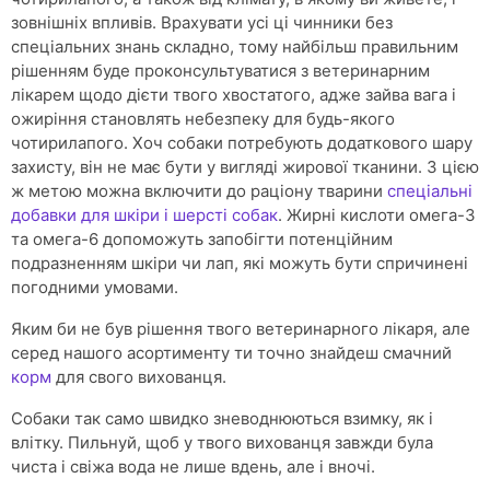
зовнішніх впливів. Врахувати усі ці чинники без
спеціальних знань складно, тому найбільш правильним
рішенням буде проконсультуватися з ветеринарним
лікарем щодо дієти твого хвостатого, адже зайва вага і
ожиріння становлять небезпеку для будь-якого
чотирилапого. Хоч собаки потребують додаткового шару
захисту, він не має бути у вигляді жирової тканини. З цією
ж метою можна включити до раціону тварини
спеціальні
добавки для шкіри і шерсті собак
. Жирні кислоти омега-3
та омега-6 допоможуть запобігти потенційним
подразненням шкіри чи лап, які можуть бути спричинені
погодними умовами.
Яким би не був рішення твого ветеринарного лікаря, але
серед нашого асортименту ти точно знайдеш смачний
корм
для свого вихованця.
Собаки так само швидко зневоднюються взимку, як і
влітку. Пильнуй, щоб у твого вихованця завжди була
чиста і свіжа вода не лише вдень, але і вночі.