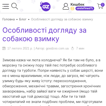
Кешбек
0
undefined%
Головна
Блог
Особливості догляду за собакою взимку
Особливості догляду за
собакою взимку
17 лютого 2021 р. | Автор: goodzoo.com.ua
7 мин
Зимова казка чи люта холоднеча? Як би там не було, а в
морозну та сніжну пору твій пес потребує особливого
догляду та турботи. Попри наявність у собак шерсті, вони
не є менш вразливими, ніж люди, до загроз, які чатують
узимку будь-яку живу істоту: переохолодження,
обмороження, механічні травми, загострення хронічних
захворювань, набір зайвої ваги чи ожиріння (якщо твій
хвостатий ще той домосід) тощо. Аби ти та твій
чотирилапий не знали подібних проблем, ми підготували