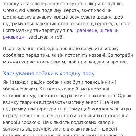
холоду, а також справитися з сухістю шкіри та лупою.
Собак, які мають подвійну шерсть, як-от хаскі чи
шотландську вівчарку, краще розчісувати щодня, щоб
підтримувати належний стан їхнього підшерстку, а, отже,
і оптимальну температуру тіла.
Гребінець, щітка чи
рукавиця
- вирішувати тобі!
Після купання необхідно повністю висушити собаку,
особливо перед тим, як він потрапить назовні. За потреби
можна скористатися феном, щоб пришвидшити процес.
Харчування собаки в холодну пору
Як і завжди, раціон собаки має бути повноцінним і
збалансованим. Кількість калорій, які необхідні
чотирилапому, залежить від рівня його активності. Однак
взимку тварини витрачають частину енергії ще й на
підтримку температури тіла. Тому щоб компенсувати цю
втрату, непоганою ідеєю є трохи збільшити споживання
калорій собакою. Ця кількість додаткових калорій
залежить від розміру, віку, рівня активності, шерсті
чотирилапого, а також від клімату, в якому ви живете, і