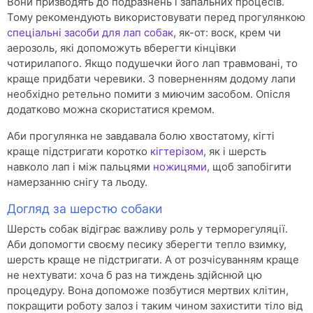
Вони призводять до подразнень і запальних процесів.
Тому рекомендують використовувати перед прогулянкою
спеціальні засоби для лап собак
, як-от: воск, крем чи
аерозоль, які допоможуть вберегти кінцівки
чотирилапого. Якщо подушечки його лап травмовані, то
краще придбати черевики. З поверненням додому лапи
необхідно ретельно помити з миючим засобом. Опісля
додатково можна скористатися кремом.
Аби прогулянка не завдавала болю хвостатому, кігті
краще підстригати коротко
кігтерізом
, як і шерсть
навколо лап і між пальцями
ножицями
, щоб запобігити
намерзанню снігу та льоду.
Догляд за шерстю собаки
Шерсть собак відіграє важливу роль у терморегуляції.
Аби допомогти своєму песику зберегти тепло взимку,
шерсть краще не підстригати. А от розчісуванням краще
не нехтувати: хоча б раз на тиждень здійснюй цю
процедуру. Вона допоможе позбутися мертвих клітин,
покращити роботу залоз і таким чином захистити тіло від