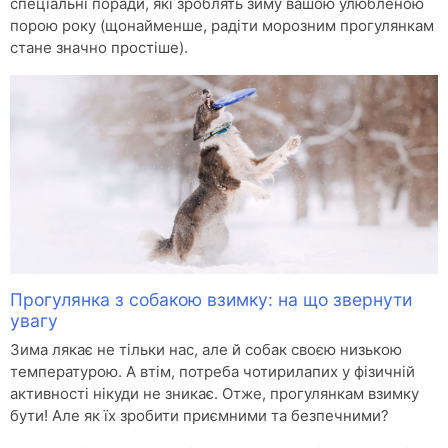
спеціальні поради, які зроблять зиму вашою улюбленою
порою року (щонайменше, радіти морозним прогулянкам
стане значно простіше).
Прогулянка з собакою взимку: на що звернути
увагу
Зима лякає не тільки нас, але й собак своєю низькою
температурою. А втім, потреба чотирилапих у фізичній
активності нікуди не зникає. Отже, прогулянкам взимку
бути! Але як їх зробити приємними та безпечними?