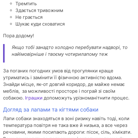
Тремтить
Здається тривожним
Не грається
Шукає куди сховатися
Пора додому!
Якщо тобі занадто холодно перебувати надворі, то
найімовірніше і твоєму чотирилапому теж
За поганих погодних умов від прогулянки краще
утриматись і замінити її фізичною активністю вдома.
Знайди місце, як-от довгий коридор, де майже немає
меблів, за можливості просторе і пограй зі своїм
собакою.
Іграшки
допоможуть урізноманітнити процес.
Догляд за лапами та кігтями собаки
Лапи собаки знаходяться в зоні ризику навіть тоді, коли
температура повітря не така вже й низька, а все через
речовини, якими посипають дороги: пісок, сіль, хімікати.