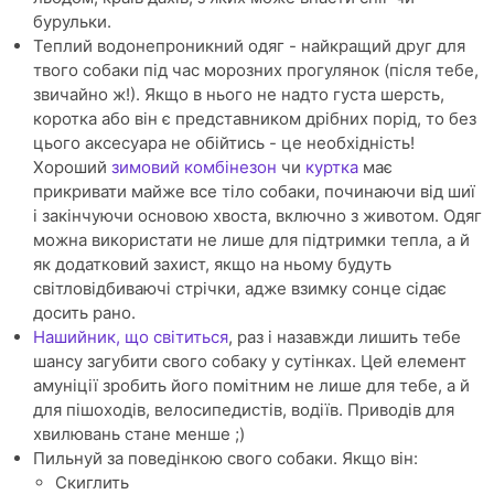
бурульки.
Теплий водонепроникний одяг - найкращий друг для
твого собаки під час морозних прогулянок (після тебе,
звичайно ж!). Якщо в нього не надто густа шерсть,
коротка або він є представником дрібних порід, то без
цього аксесуара не обійтись - це необхідність!
Хороший
зимовий комбінезон
чи
куртка
має
прикривати майже все тіло собаки, починаючи від шиї
і закінчуючи основою хвоста, включно з животом. Одяг
можна використати не лише для підтримки тепла, а й
як додатковий захист, якщо на ньому будуть
світловідбиваючі стрічки, адже взимку сонце сідає
досить рано.
Нашийник, що світиться
, раз і назавжди лишить тебе
шансу загубити свого собаку у сутінках. Цей елемент
амуніції зробить його помітним не лише для тебе, а й
для пішоходів, велосипедистів, водіїв. Приводів для
хвилювань стане менше ;)
Пильнуй за поведінкою свого собаки. Якщо він:
Скиглить