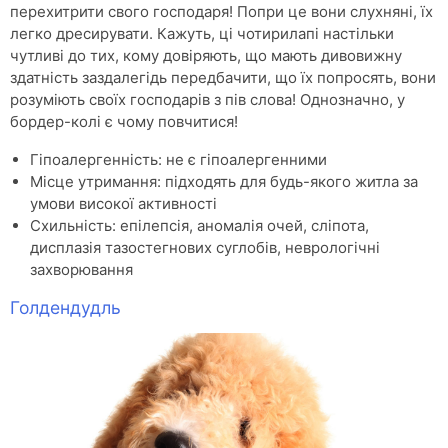
перехитрити свого господаря! Попри це вони слухняні, їх
легко дресирувати. Кажуть, ці чотирилапі настільки
чутливі до тих, кому довіряють, що мають дивовижну
здатність заздалегідь передбачити, що їх попросять, вони
розуміють своїх господарів з пів слова! Однозначно, у
бордер-колі є чому повчитися!
Гіпоалергенність: не є гіпоалергенними
Місце утримання: підходять для будь-якого житла за
умови високої активності
Схильність: епілепсія, аномалія очей, сліпота,
дисплазія тазостегнових суглобів, неврологічні
захворювання
Голдендудль