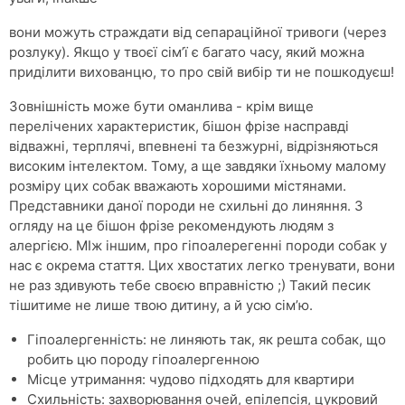
вони можуть страждати від сепараційної тривоги (через
розлуку). Якщо у твоєї сім’ї є багато часу, який можна
приділити вихованцю, то про свій вибір ти не пошкодуєш!
Зовнішність може бути оманлива - крім вище
перелічених характеристик, бішон фрізе насправді
відважні, терплячі, впевнені та безжурні, відрізняються
високим інтелектом. Тому, а ще завдяки їхньому малому
розміру цих собак вважають хорошими містянами.
Представники даної породи не схильні до линяння. З
огляду на це бішон фрізе рекомендують людям з
алергією. МІж іншим, про гіпоалерегенні породи собак у
нас є окрема стаття. Цих хвостатих легко тренувати, вони
не раз здивують тебе своєю вправністю ;) Такий песик
тішитиме не лише твою дитину, а й усю сім’ю.
Гіпоалергенність: не линяють так, як решта собак, що
робить цю породу гіпоалергенною
Місце утримання: чудово підходять для квартири
Схильність: захворювання очей, епілепсія, цукровий