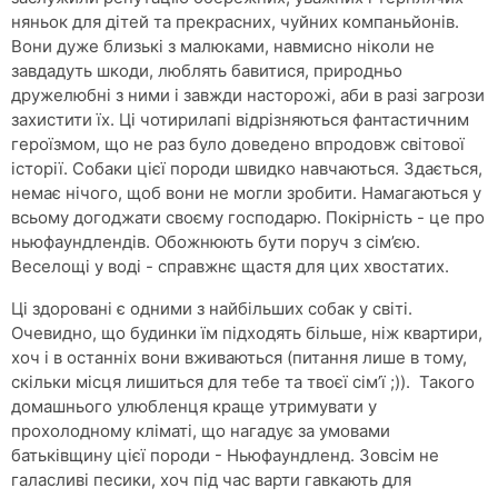
няньок для дітей та прекрасних, чуйних компаньйонів.
Вони дуже близькі з малюками, навмисно ніколи не
завдадуть шкоди, люблять бавитися, природньо
дружелюбні з ними і завжди насторожі, аби в разі загрози
захистити їх. Ці чотирилапі відрізняються фантастичним
героїзмом, що не раз було доведено впродовж світової
історії. Собаки цієї породи швидко навчаються. Здається,
немає нічого, щоб вони не могли зробити. Намагаються у
всьому догоджати своєму господарю. Покірність - це про
ньюфаундлендів. Обожнюють бути поруч з сім’єю.
Веселощі у воді - справжнє щастя для цих хвостатих.
Ці здоровані є одними з найбільших собак у світі.
Очевидно, що будинки їм підходять більше, ніж квартири,
хоч і в останніх вони вживаються (питання лише в тому,
скільки місця лишиться для тебе та твоєї сім’ї ;)). Такого
домашнього улюбленця краще утримувати у
прохолодному кліматі, що нагадує за умовами
батьківщину цієї породи - Ньюфаундленд. Зовсім не
галасливі песики, хоч під час варти гавкають для