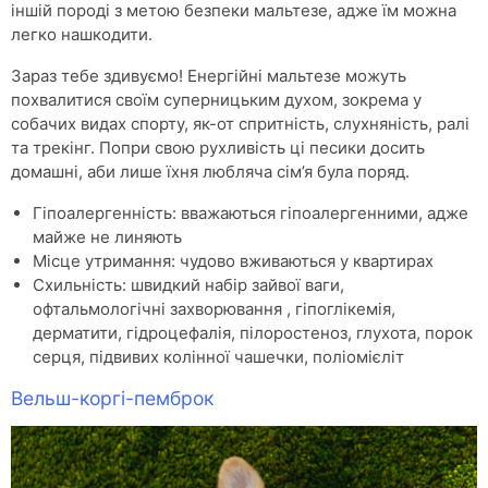
іншій породі з метою безпеки мальтезе, адже їм можна
легко нашкодити.
Зараз тебе здивуємо! Енергійні мальтезе можуть
похвалитися своїм суперницьким духом, зокрема у
собачих видах спорту, як-от спритність, слухняність, ралі
та трекінг. Попри свою рухливість ці песики досить
домашні, аби лише їхня любляча сім’я була поряд.
Гіпоалергенність: вважаються гіпоалергенними, адже
майже не линяють
Місце утримання: чудово вживаються у квартирах
Схильність: швидкий набір зайвої ваги,
офтальмологічні захворювання , гіпоглікемія,
дерматити, гідроцефалія, пілоростеноз, глухота, порок
серця, підвивих колінної чашечки, поліомієліт
Вельш-коргі-пемброк