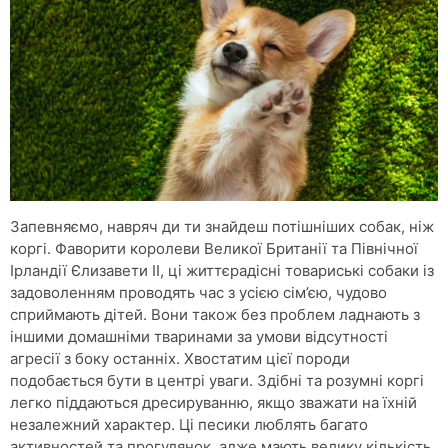
Запевняємо, навряч ди ти знайдеш потішніших собак, ніж
коргі. Фаворити королеви Великої Британії та Північної
Ірландії Єлизавети II, ці життєрадісні товариські собаки із
задоволенням проводять час з усією сім’єю, чудово
сприймають дітей. Вони також без проблем ладнають з
іншими домашніми тваринами за умови відсутності
агресії з боку останніх. Хвостатим цієї породи
подобається бути в центрі уваги. Здібні та розумні коргі
легко піддаються дресируванню, якщо зважати на їхній
незалежний характер. Ці песики люблять багато
активностей та прогулянок, адже мають велику кількість