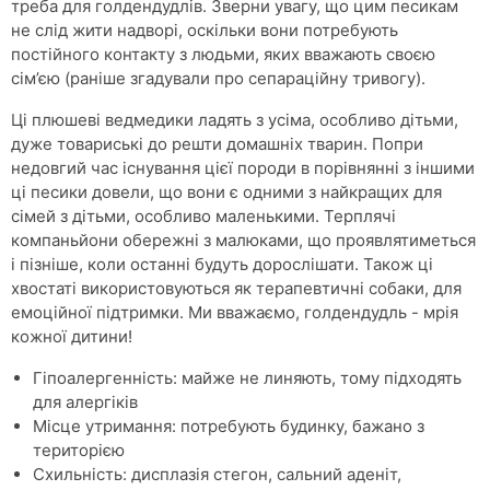
треба для голдендудлів. Зверни увагу, що цим песикам
не слід жити надворі, оскільки вони потребують
постійного контакту з людьми, яких вважають своєю
сім’єю (раніше згадували про сепараційну тривогу).
Ці плюшеві ведмедики ладять з усіма, особливо дітьми,
дуже товариські до решти домашніх тварин. Попри
недовгий час існування цієї породи в порівнянні з іншими
ці песики довели, що вони є одними з найкращих для
сімей з дітьми, особливо маленькими. Терплячі
компаньйони обережні з малюками, що проявлятиметься
і пізніше, коли останні будуть дорослішати. Також ці
хвостаті використовуються як терапевтичні собаки, для
емоційної підтримки. Ми вважаємо, голдендудль - мрія
кожної дитини!
Гіпоалергенність: майже не линяють, тому підходять
для алергіків
Місце утримання: потребують будинку, бажано з
територією
Схильність: дисплазія стегон, сальний аденіт,