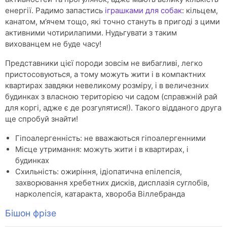
енергії. Радимо запастись
іграшками для собак
: кільцем,
канатом, м’ячем тощо, які точно стануть в пригоді з цими
активними чотирилапими. Нудьгувати з таким
вихованцем не буде часу!
Представники цієї породи зовсім не вибагливі, легко
пристосовуються, а тому можуть жити і в компактних
квартирах завдяки невеликому розміру, і в величезних
будинках з власною територією чи садом (справжній рай
для коргі, адже є де розгулятися!). Такого відданого друга
ще спробуй знайти!
Гіпоалергенність: не вважаються гіпоалергенними
Місце утримання: можуть жити і в квартирах, і
будинках
Схильність: ожиріння, ідіопатична епілепсія,
захворювання хребетних дисків, дисплазія суглобів,
нарколепсія, катаракта, хвороба Віллебранда
Бішон фрізе