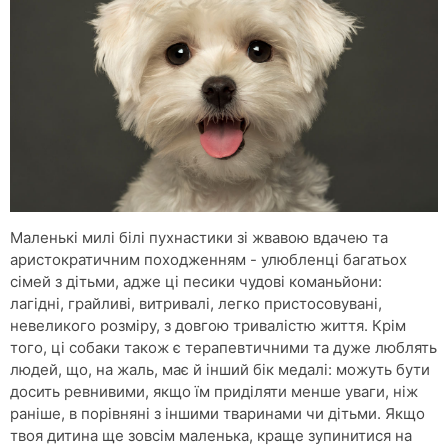
Маленькі милі білі пухнастики зі жвавою вдачею та
аристократичним походженням - улюбленці багатьох
сімей з дітьми, адже ці песики чудові команьйони:
лагідні, грайливі, витривалі, легко пристосовувані,
невеликого розміру, з довгою тривалістю життя. Крім
того, ці собаки також є терапевтичними та дуже люблять
людей, що, на жаль, має й інший бік медалі: можуть бути
досить ревнивими, якщо їм приділяти менше уваги, ніж
раніше, в порівняні з іншими тваринами чи дітьми. Якщо
твоя дитина ще зовсім маленька, краще зупинитися на