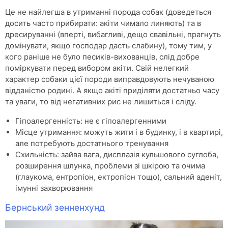
Це не найлегша в утриманні порода собак (доведеться
досить часто прибирати: акіти чимало линяють) та в
дресируванні (вперті, вибагливі, дещо свавільні, прагнуть
домінувати, якщо господар дасть слабину), тому тим, у
кого раніше не було песиків-вихованців, слід добре
поміркувати перед вибором акіти. Свій нелегкий
характер собаки цієї породи виправдовують нечуваною
відданістю родині. А якщо акіті приділяти достатньо часу
та уваги, то від негативних рис не лишиться і сліду.
Гіпоалергенність: не є гіпоалергенними
Місце утримання: можуть жити і в будинку, і в квартирі,
але потребують достатнього тренування
Схильність: зайва вага, дисплазія кульшового суглоба,
розширення шлунка, проблеми зі шкірою та очима
(глаукома, ентропіон, ектропіон тощо), сальний аденіт,
імунні захворювання
Бернський зенненхунд