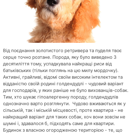
Від поєднання золотистого ретривера та пуделя твоє
серце точно розтане. Порода, яку було виведено 3
десятиліття тому, успадкувала найкращі риси від
батьківських (тільки поглянь на цю милу мордочку).
Активні, грайливі, відомі своїм високим інтелектом та
відданістю своїй родині голдендудлі - чудовий варіант
для господарів, у яких раніше не було вихованців-собак.
Тим, хто шукає гіпоалергенну породу, голдендудлів
однозначно варто розглянути. Чудово вживаються як у
сільській, так і міській місцевості, проте квартира - не
найкращий варіант для таких собак, хоч вони зовсім не
шумні і, здавалося б, підходять саме для квартири.
Будинок з власною огородженою територією - те, що