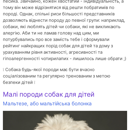
песика. Звичайно, кожен хвостатий - індивідуальність, а
тому він може відрізнятися від решти побратимів по
породі. Однак, спільні риси більшості представників
дозволяють віднести породу до певної групи: наприклад,
собаки, які люблять дітей чи собаки, які не викликають
алергію. Аби ти не ламав голову над цим, ми
потурбувались про все замість тебе і сформували
рейтинг найкращих порід собак для дітей та дому з
урахуванням рівня активності, агресивності та
гіпоалергенності чотирилапих - лишилось лише обрати ;)
❕ Собака будь-якої породи має бути вчасно
соціалізованим та регулярно тренованим з метою
безпеки дітей ❕
Малі породи собак для дітей
Мальтезе, або мальтійська болонка