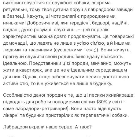
використовуються як службові собаки, зокрема
рятувальні, тому твоя дитина поруч з лабрадором завжди
в безпеці. Кажуть, ці чотирилапі є природженими
няньками! Доброзичливі, життєрадісні, бадьорі, надійні,
віддані, дуже розумні, слухняні… - цей перелік
характеристик можна довго продовжувати. Це товариські
домочадці, що ладять не лише з усією сім’єю, а й іншими
людьми та тваринами (сусідськими теж ;)). Вони живуть,
прагнучи служити своїй родині. Їхню вдачу вважають
ідеальною. Представники цієї породи, звичайно, можуть
жити в квартирах, але це не є ідеальним середовищем
для них. Однак, якщо забезпечувати песика достатньою
активністю, то він уживеться не лише в будинку.
Особливістю даної породи є те, що ці песики якнайкраще
підходять для роботи поводирями сліпих (80% у світі -
саме лабрадори-ретривери!). Вони часто відвідують
лікарні та будинки пристарілих як терапевтичні собаки.
Лабрадори вкрали наше серце. А твоє?