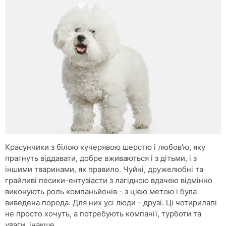
Красунчики з білою кучерявою шерстю і любов’ю, яку
прагнуть віддавати, добре вживаються і з дітьми, і з
іншими тваринами, як правило. Чуйні, дружелюбні та
грайливі песики-ентузіасти з лагідною вдачею відмінно
виконують роль компаньйонів - з цією метою і була
виведена порода. Для них усі люди - друзі. Ці чотирилапі
не просто хочуть, а потребують компанії, турботи та
уваги, інакше