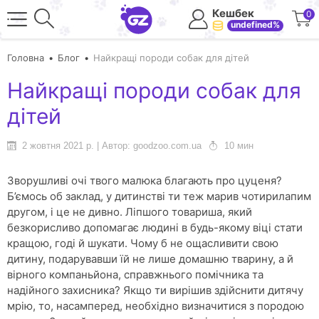
Кешбек
0
undefined%
Головна
Блог
Найкращі породи собак для дітей
Найкращі породи собак для
дітей
2 жовтня 2021 р. | Автор: goodzoo.com.ua
10 мин
Зворушливі очі твого малюка благають про цуценя?
Б’ємось об заклад, у дитинстві ти теж марив чотирилапим
другом, і це не дивно. Ліпшого товариша, який
безкорисливо допомагає людині в будь-якому віці стати
кращою, годі й шукати. Чому б не ощасливити свою
дитину, подарувавши їй не лише домашню тварину, а й
вірного компаньйона, справжнього помічника та
надійного захисника? Якщо ти вирішив здійснити дитячу
мрію, то, насамперед, необхідно визначитися з породою