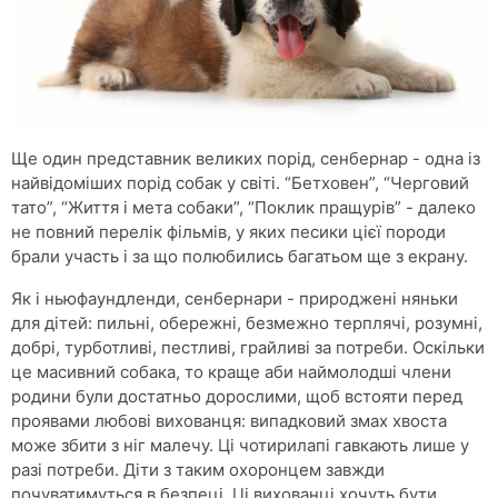
Ще один представник великих порід, сенбернар - одна із
найвідоміших порід собак у світі. “Бетховен”, “Черговий
тато”, “Життя і мета собаки”, “Поклик пращурів” - далеко
не повний перелік фільмів, у яких песики цієї породи
брали участь і за що полюбились багатьом ще з екрану.
Як і ньюфаундленди, сенбернари - природжені няньки
для дітей: пильні, обережні, безмежно терплячі, розумні,
добрі, турботливі, пестливі, грайливі за потреби. Оскільки
це масивний собака, то краще аби наймолодші члени
родини були достатньо дорослими, щоб встояти перед
проявами любові вихованця: випадковий змах хвоста
може збити з ніг малечу. Ці чотирилапі гавкають лише у
разі потреби. Діти з таким охоронцем завжди
почуватимуться в безпеці. Ці вихованці хочуть бути