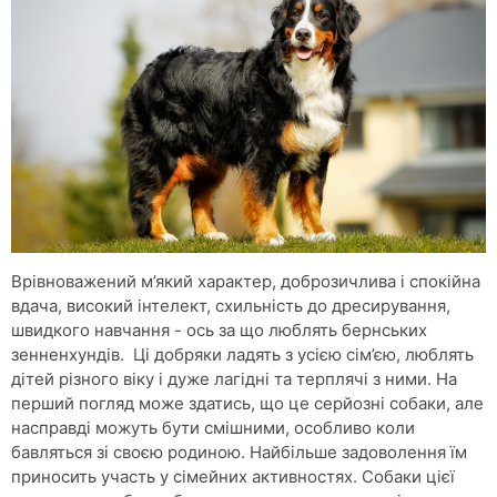
Врівноважений м’який характер, доброзичлива і спокійна
вдача, високий інтелект, схильність до дресирування,
швидкого навчання - ось за що люблять бернських
зенненхундів. Ці добряки ладять з усією сім’єю, люблять
дітей різного віку і дуже лагідні та терплячі з ними. На
перший погляд може здатись, що це серйозні собаки, але
насправді можуть бути смішними, особливо коли
бавляться зі своєю родиною. Найбільше задоволення їм
приносить участь у сімейних активностях. Собаки цієї