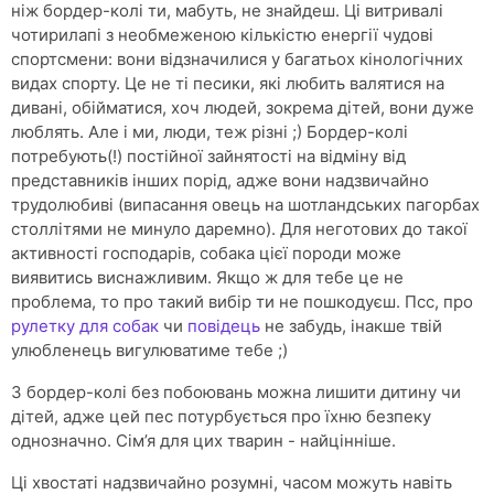
ніж бордер-колі ти, мабуть, не знайдеш. Ці витривалі
чотирилапі з необмеженою кількістю енергії чудові
спортсмени: вони відзначилися у багатьох кінологічних
видах спорту. Це не ті песики, які любить валятися на
дивані, обійматися, хоч людей, зокрема дітей, вони дуже
люблять. Але і ми, люди, теж різні ;) Бордер-колі
потребують(!) постійної зайнятості на відміну від
представників інших порід, адже вони надзвичайно
трудолюбиві (випасання овець на шотландських пагорбах
столлітями не минуло даремно). Для неготових до такої
активності господарів, собака цієї породи може
виявитись виснажливим. Якщо ж для тебе це не
проблема, то про такий вибір ти не пошкодуєш. Псс, про
рулетку для собак
чи
повідець
не забудь, інакше твій
улюбленець вигулюватиме тебе ;)
З бордер-колі без побоювань можна лишити дитину чи
дітей, адже цей пес потурбується про їхню безпеку
однозначно. Сім’я для цих тварин - найцінніше.
Ці хвостаті надзвичайно розумні, часом можуть навіть