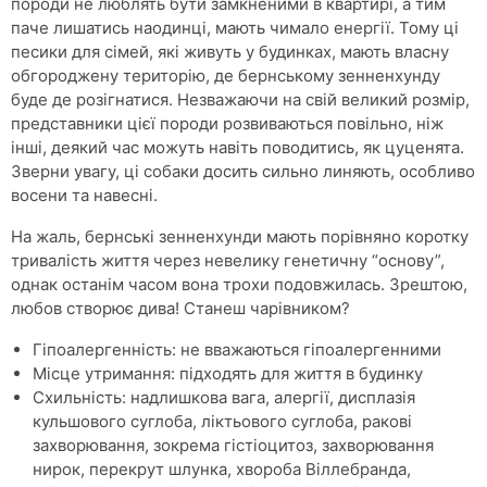
породи не люблять бути замкненими в квартирі, а тим
паче лишатись наодинці, мають чимало енергії. Тому ці
песики для сімей, які живуть у будинках, мають власну
обгороджену територію, де бернському зенненхунду
буде де розігнатися. Незважаючи на свій великий розмір,
представники цієї породи розвиваються повільно, ніж
інші, деякий час можуть навіть поводитись, як цуценята.
Зверни увагу, ці собаки досить сильно линяють, особливо
восени та навесні.
На жаль, бернські зенненхунди мають порівняно коротку
тривалість життя через невелику генетичну “основу”,
однак останім часом вона трохи подовжилась. Зрештою,
любов створює дива! Станеш чарівником?
Гіпоалергенність: не вважаються гіпоалергенними
Місце утримання: підходять для життя в будинку
Схильність: надлишкова вага, алергії, дисплазія
кульшового суглоба, ліктьового суглоба, ракові
захворювання, зокрема гістіоцитоз, захворювання
нирок, перекрут шлунка, хвороба Віллебранда,