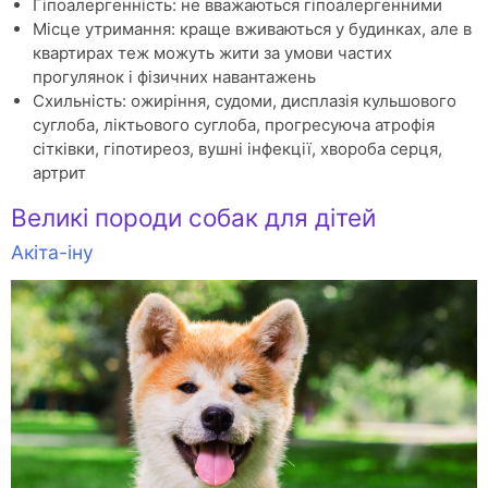
Гіпоалергенність: не вважаються гіпоалергенними
Місце утримання: краще вживаються у будинках, але в
квартирах теж можуть жити за умови частих
прогулянок і фізичних навантажень
Схильність: ожиріння, судоми, дисплазія кульшового
суглоба, ліктьового суглоба, прогресуюча атрофія
сітківки, гіпотиреоз, вушні інфекції, хвороба серця,
артрит
Великі породи собак для дітей
Акіта-іну