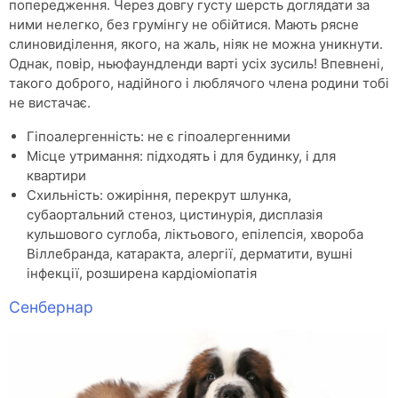
попередження. Через довгу густу шерсть доглядати за
ними нелегко, без грумінгу не обійтися. Мають рясне
слиновиділення, якого, на жаль, ніяк не можна уникнути.
Однак, повір, ньюфаундленди варті усіх зусиль! Впевнені,
такого доброго, надійного і люблячого члена родини тобі
не вистачає.
Гіпоалергенність: не є гіпоалергенними
Місце утримання: підходять і для будинку, і для
квартири
Схильність: ожиріння, перекрут шлунка,
субаортальний стеноз, цистинурія, дисплазія
кульшового суглоба, ліктьового, епілепсія, хвороба
Віллебранда, катаракта, алергії, дерматити, вушні
інфекції, розширена кардіоміопатія
Сенбернар