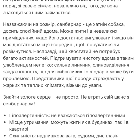
поряд зі своєю сім’єю, незалежно від того, де вона
знаходиться і чим займається.
Незважаючи на розмір, сенбернар - це хатній собака,
досить спокійний вдома. Може жити і в невеликих
приміщеннях, якщо його достатньо вигулювати і якщо він
має достатньо місця всередині, щоб порухатися чи
розімнутися. Насправді, цей хвостатий не потребує
багато активностей. Підтримувати чистоту вдома з таким
улюбленцем нелегко: сильне линяння, слиновиділення
завдає клопоту, що для вибагливих господарів може бути
проблемою. Представники цієї породи страждають у
жарких та теплих кліматах, візьми до уваги.
Знайти золоте серце - не просто. Не втрать свій шанс з
сенбернаром!
Гіпоалергенність: не вважаються гіпоалергенними
Місце утримання: можуть жити як в будинках, так і в
квартирі
Схильність: надлишкова вага, судоми, дисплазія