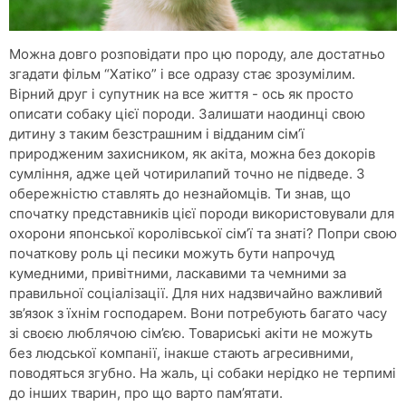
Можна довго розповідати про цю породу, але достатньо
згадати фільм “Хатіко” і все одразу стає зрозумілим.
Вірний друг і супутник на все життя - ось як просто
описати собаку цієї породи. Залишати наодинці свою
дитину з таким безстрашним і відданим сім’ї
природженим захисником, як акіта, можна без докорів
сумління, адже цей чотирилапий точно не підведе. З
обережністю ставлять до незнайомців. Ти знав, що
спочатку представників цієї породи використовували для
охорони японської королівської сім’ї та знаті? Попри свою
початкову роль ці песики можуть бути напрочуд
кумедними, привітними, ласкавими та чемними за
правильної соціалізації. Для них надзвичайно важливий
зв’язок з їхнім господарем. Вони потребують багато часу
зі своєю люблячою сім’єю. Товариські акіти не можуть
без людської компанії, інакше стають агресивними,
поводяться згубно. На жаль, ці собаки нерідко не терпимі
до інших тварин, про що варто пам’ятати.