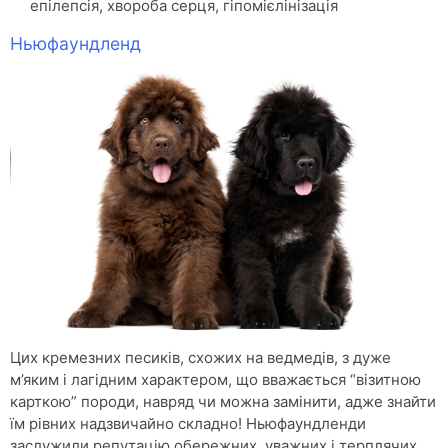
епілепсія, хвороба серця, гіпомієлінізація
Ньюфаундленд
Цих кремезних песиків, схожих на ведмедів, з дуже
м’яким і лагідним характером, що вважається “візитною
карткою” породи, навряд чи можна замінити, адже знайти
їм рівних надзвичайно складно! Ньюфаундленди
заслужили репутацію обережних, уважних і терплячих