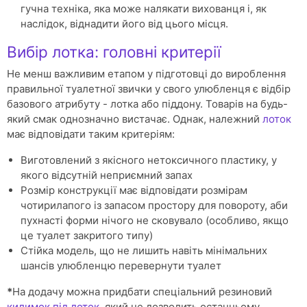
гучна техніка, яка може налякати вихованця і, як
наслідок, віднадити його від цього місця.
Вибір лотка: головні критерії
Не менш важливим етапом у підготовці до вироблення
правильної туалетної звички у свого улюбленця є відбір
базового атрибуту - лотка або піддону. Товарів на будь-
який смак однозначно вистачає. Однак, належний
лоток
має відповідати таким критеріям:
Виготовлений з якісного нетоксичного пластику, у
якого відсутній неприємний запах
Розмір конструкції має відповідати розмірам
чотирилапого із запасом простору для повороту, аби
пухнасті форми нічого не сковувало (особливо, якщо
це туалет закритого типу)
Стійка модель, що не лишить навіть мінімальних
шансів улюбленцю перевернути туалет
*
На додачу можна придбати спеціальний резиновий
килимок під лоток
, який не дозволить останньому