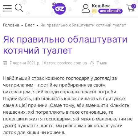
Кешбек
0
undefined%
Головна
Блог
Як правильно облаштувати котячий туалет
Як правильно облаштувати
котячий туалет
7 червня 2021 р. | Автор: goodzoo.com.ua
7 мин
Найбільший страх кожного господаря у догляді за
чотирилапим - постійне прибирання за своїм
вихованцем, який всюди справляє власні потреби.
Подейкують, що більшість кішок лишають в притулках
саме з цієї причини. Саме тому, аби зменшити кількість
нещасних, які потрапляють в таке становище, та
полегшити життя господарям, які мають маленьке (чи не
дуже) пухнасте щастя, ми розповімо як облаштувати
лоток для кішки чи кошеня.