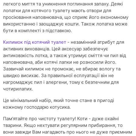
легкого миття та уникнення поглинання запаху. Деякі
лопатки для котячого туалету мають отвори для
просіювання наповнювача, що сприяє його економному
використанню і заощаджує кошти. Також лопатка може
бути в комплекті з підставкою.
Килимок під котячий туалет
- незамінний атрибут для
активних вихованців. Цей аксесуар забезпечує
антиковзкість лотка, а також утримує сміття чи пил від
наповнювача, аби котячі лапки не розносили його.
Зазвичай килимок не промокає, не вбирає вологу та
швидко висихає. За правильної есплуатації він не
нагромаджує пил і алергени, тому є безпечним для
чотирилапих.
Це мінімальний набір, який точне стане в пригоді
кожному господарю котусика.
Пам'ятайте про чистоту туалету! Коти - дуже охайні
тварини. Якщо нехтувати регулярним прибирання, то
вони завжди Вам нагадають про нього не дуже приємним