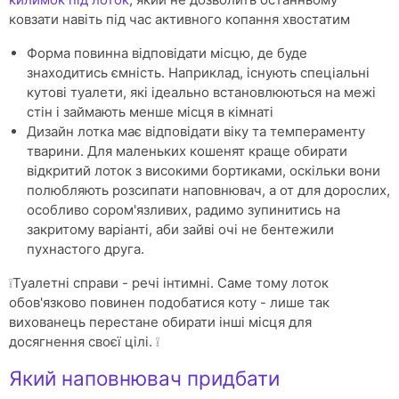
ковзати навіть під час активного копання хвостатим
Форма повинна відповідати місцю, де буде
знаходитись ємність. Наприклад, існують спеціальні
кутові туалети, які ідеально встановлюються на межі
стін і займають менше місця в кімнаті
Дизайн лотка має відповідати віку та темпераменту
тварини. Для маленьких кошенят краще обирати
відкритий лоток з високими бортиками, оскільки вони
полюбляють розсипати наповнювач, а от для дорослих,
особливо сором'язливих, радимо зупинитись на
закритому варіанті, аби зайві очі не бентежили
пухнастого друга.
❕Туалетні справи - речі інтимні. Саме тому лоток
обов'язково повинен подобатися коту - лише так
вихованець перестане обирати інші місця для
досягнення своєї цілі. ❕
Який наповнювач придбати