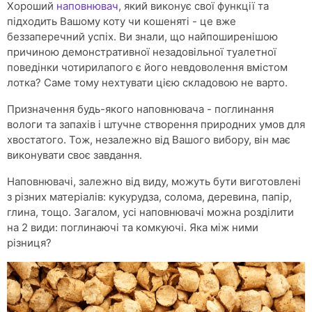
Хороший
наповнювач
, який виконує свої функції та
підходить Вашому коту чи кошеняті - це вже
беззаперечний успіх. Ви знали, що найпоширенішою
причиною демонстративної незадовільної туалетної
поведінки чотирилапого є його невдоволення вмістом
лотка? Саме тому нехтувати цією складовою не варто.
Призначення будь-якого наповнювача - поглинання
вологи та запахів і штучне створення природних умов для
хвостатого. Тож, незалежно від Вашого вибору, він має
виконувати своє завдання.
Наповнювачі, залежно від виду, можуть бути виготовлені
з різних матеріалів: кукурудза, солома, деревина, папір,
глина, тощо. Загалом, усі наповнювачі можна розділити
на 2 види: поглинаючі та комкуючі. Яка між ними
різниця?