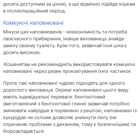
досить доступним за ціною, а ще відмінно підійде кішкам
в післяопераційний період.
Комкуючі наповнювачі
Мінуси цих наповнювачів - неекономність та потреба
своєчасного прибирання, інакше вихованець знайде
заміну своєму туалету. Крім того, зазвичай їхня ціна є
досить високою.
❕Кошенятам не рекомендують використовувати комкуючі
наповнювачі через ризик проковтування їхніх частинок
Проте такі наповнювачі чудово підходять для одного
дорослого вихованця. Окремі наповнювачі цього виду
мають індивідуальні переваги: бентонітовий
(виготовлений з бентонітової глини) зазвичай потрібно
змінювати найрідше в порівнянні з рештою, наповнювач із
кукурудзи чи соломи дозволяє уникнути пилу (не
спричиняє проблеми з диханням, тому є безпечнішим) та
біорозкладається.