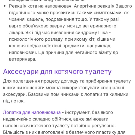
Реакція кота на наповнювач. Алергічна реакція Вашого
підопічного може проявитись такими симптомами, як
чхання, кашель, подразнення тощо. У такому разі
варто обов’язково звернутися до ветеринарного
лікаря. Як і під час виявлення синдрому Піка -
психологічного розладу, при якому кіт, кішка чи
кошеня поїдає неїстівні предмети, наприклад,
наповнювач. Це причина для негайного візиту до
ветеринара.
Аксесуари для котячого туалету
Для полегшення процесу догляду та прибирання туалету
кішки чи кошеняти можна використовувати спеціальні
аксесуари. Базовими помічниками є лопатки та килимки
під лоток.
Лопатка для наповнювача
- інструмент, без якого
надзвичайно складно обійтися, адже змінювати
наповнювач котячого туалету потрібно регулярно.
Більшість з них виготовлені з безпечного пластику для