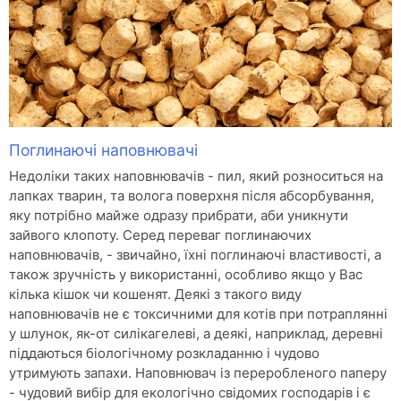
Поглинаючі наповнювачі
Недоліки таких наповнювачів - пил, який розноситься на
лапках тварин, та волога поверхня після абсорбування,
яку потрібно майже одразу прибрати, аби уникнути
зайвого клопоту. Серед переваг поглинаючих
наповнювачів, - звичайно, їхні поглинаючі властивості, а
також зручність у використанні, особливо якщо у Вас
кілька кішок чи кошенят. Деякі з такого виду
наповнювачів не є токсичними для котів при потраплянні
у шлунок, як-от силікагелеві, а деякі, наприклад, деревні
піддаються біологічному розкладанню і чудово
утримують запахи. Наповнювач із переробленого паперу
- чудовий вибір для екологічно свідомих господарів і є