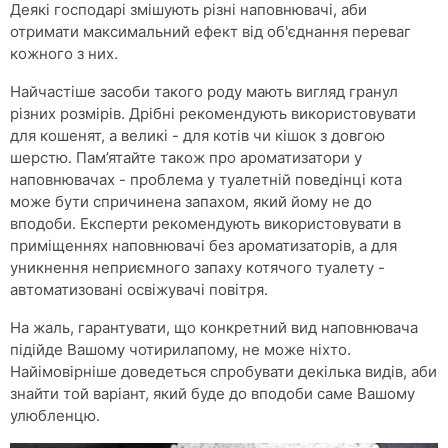
Деякі господарі змішують різні наповнювачі, аби
отримати максимальний ефект від об'єднання переваг
кожного з них.
Найчастіше засоби такого роду мають вигляд гранул
різних розмірів. Дрібні рекомендують використовувати
для кошенят, а великі - для котів чи кішок з довгою
шерстю. Пам’ятайте також про ароматизатори у
наповнювачах - проблема у туалетній поведінці кота
може бути спричинена запахом, який йому не до
вподоби. Експерти рекомендують використовувати в
приміщеннях наповнювачі без ароматизаторів, а для
уникнення неприємного запаху котячого туалету -
автоматизовані освіжувачі повітря.
На жаль, гарантувати, що конкретний вид наповнювача
підійде Вашому чотирилапому, не може ніхто.
Найімовірніше доведеться спробувати декілька видів, аби
знайти той варіант, який буде до вподоби саме Вашому
улюбленцю.