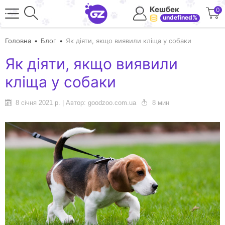
Кешбек
0
undefined%
Головна
Блог
Як діяти, якщо виявили кліща у собаки
Як діяти, якщо виявили
кліща у собаки
8 січня 2021 р. | Автор: goodzoo.com.ua
8 мин