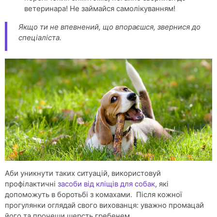
ветеринара! Не займайся самолікуванням!
Якщо ти не впевнений, що впораєшся, звернися до
спеціаліста.
Аби уникнути таких ситуацій, використовуй
профілактичні
засоби від кліщів для собак
, які
допоможуть в боротьбі з комахами. Після кожної
прогулянки оглядай свого вихованця: уважно промацай
його та прочеши шерсть гребенем.