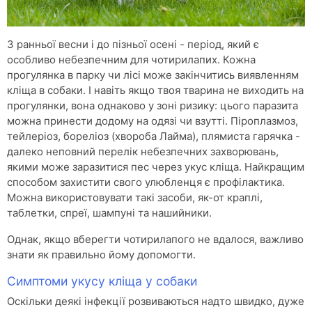
З ранньої весни і до пізньої осені - період, який є
особливо небезпечним для чотирилапих. Кожна
прогулянка в парку чи лісі може закінчитись виявленням
кліща в собаки. І навіть якщо твоя тварина не виходить на
прогулянки, вона однаково у зоні ризику: цього паразита
можна принести додому на одязі чи взутті. Піроплазмоз,
тейлеріоз, бореліоз (хвороба Лайма), плямиста гарячка -
далеко неповний перелік небезпечних захворювань,
якими може заразитися пес через укус кліща. Найкращим
способом захистити свого улюбленця є профілактика.
Можна використовувати такі засоби, як-от краплі,
таблетки, спреї, шампуні та нашийники.
Однак, якщо вберегти чотирилапого не вдалося, важливо
знати як правильно йому допомогти.
Симптоми укусу кліща у собаки
Оскільки деякі інфекції розвиваються надто швидко, дуже