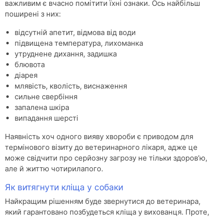
важливим є вчасно помітити їхні ознаки. Ось найбільш
поширені з них:
відсутній апетит, відмова від води
підвищена температура, лихоманка
утруднене дихання, задишка
блювота
діарея
млявість, кволість, виснаження
сильне свербіння
запалена шкіра
випадання шерсті
Наявність хоч одного вияву хвороби є приводом для
термінового візиту до ветеринарного лікаря, адже це
може свідчити про серйозну загрозу не тільки здоров’ю,
але й життю чотирилапого.
Як витягнути кліща у собаки
Найкращим рішенням буде звернутися до ветеринара,
який гарантовано позбудеться кліща у вихованця. Проте,