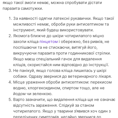
якщо такої змоги немає, можна спробувати дістати
паразита самотужки.
За наявності одягни латексні рукавички. Якщо такої
можливості немає, оброби руки антисептиком та
інструмент, який будеш використовувати.
Якомога ближче до шкіри чотирилапого міцно
захопи кліща
пінцетом
і обережно, без ривків, не
поспішаючи та не стискаючи, витягуй його,
викручуючи паразита проти годинникової стрілки.
Якщо маєш спеціальний гачок для видалення
кліщів, скористайся ним відповідно до інструкції.
Не панікуй, якщо голова кліща лишилась у шкірі
собаки. Одразу звернися до ветеринарного лікаря.
Місце ураження оброби антисептиком: перекисом
водню, хлоргексидином, спиртом тощо, але не
йодом чи зеленкою.
Варто зазначити, що видалення кліща ще не означає
відсутність зараження. Слідкуй за станом
чотирилапого. Якщо у тварини з’явився хоч один з
перелічених симптомів, негайно звернися до