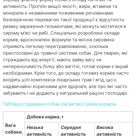
активність. Протеїн вищої якості, жири, вітаміни та
мінерали є незамінними поживними речовинами.
Безперечною перевагою такої продукції є відсутність
ризику зараження гельмінтами, які можуть міститися в
сирому м’ясі чи рибі. Спеціально розроблені склади
кормів, вдосконалені формули та якісна сировина
сприяють легкому перетравлюванню, оскільки
пристосовані до травної системи собак. Для тварин, які
страждають від алергії, мають зайву вагу чи
непереносимість білку або вагітні, готові корми є вкрай
необхідними. Крім того, до складу готових кормів часто
входять цілі комплекси лікарських трав і ягід, що є
надзвичайно корисними для здоров’я, але про які часто
забувають і не додають у натуральний раціон господарі.
Таблиця годування собак (за вагою) сухим кормом
Добова норма, г
Вага
Низька
Середня
Висока
собаки,
активність
активність
активність