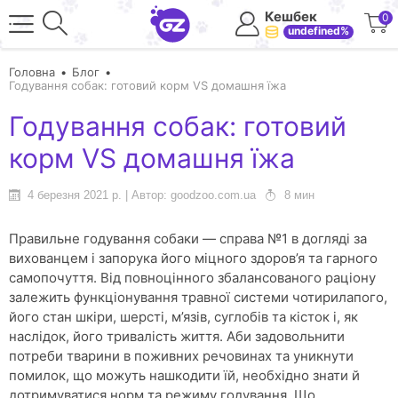
Кешбек
0
undefined%
Головна
Блог
Годування собак: готовий корм VS домашня їжа
Годування собак: готовий
корм VS домашня їжа
4 березня 2021 р. | Автор: goodzoo.com.ua
8 мин
Правильне годування собаки — справа №1 в догляді за
вихованцем і запорука його міцного здоров’я та гарного
самопочуття. Від повноцінного збалансованого раціону
залежить функціонування травної системи чотирилапого,
його стан шкіри, шерсті, м’язів, суглобів та кісток і, як
наслідок, його тривалість життя. Аби задовольнити
потреби тварини в поживних речовинах та уникнути
помилок, що можуть нашкодити їй, необхідно знати й
дотримуватися норм та режиму годування. Що