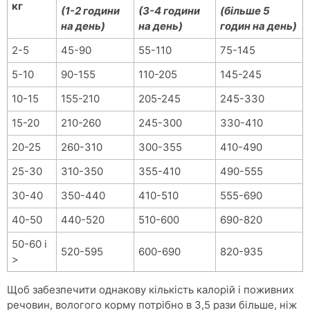
кг
(1-2 години
(3-4 години
(більше 5
на день)
на день)
годин на день)
2-5
45-90
55-110
75-145
5-10
90-155
110-205
145-245
10-15
155-210
205-245
245-330
15-20
210-260
245-300
330-410
20-25
260-310
300-355
410-490
25-30
310-350
355-410
490-555
30-40
350-440
410-510
555-690
40-50
440-520
510-600
690-820
50-60 і
520-595
600-690
820-935
>
Щоб забезпечити однакову кількість калорій і поживних
речовин, вологого корму потрібно в 3,5 рази більше, ніж