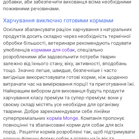
добавки, аби забезпечити вихованця всіма необхідними
поживними речовинами.
Харчування виключно готовими кормами
Оскільки збалансувати раціон харчування з натуральних
продуктів досить складно через необхідність термічної
обробки більшості, ветеринари рекомендують годувати
улюбленців
кормами для собак
, спеціально
розробленими аби задовольнити потреби тварин
залежно від їхнього стану, віку, активності, вподобань
тощо. Значно легше, швидше, безпечніше і часто
вигідніше використовувати готові корми, ніж щоденно
витрачати час на вимірювання порції та приготування їжі.
Найкращим вибором для вихованця будуть продукти
харчування класу преміум та супер-преміум: вони у
своєму складі містять усе необхідне для організму
тварини. Добре зарекомендували себе лінійки
суперпреміальних
кормів Monge
. Компанія пропонує
повноцінні та збалансовані корми для собак для всіх
порід . Рецепти кормів розроблені так, щоб підтримувати
хорошу фізичну форму собак з огляду на їх вік та