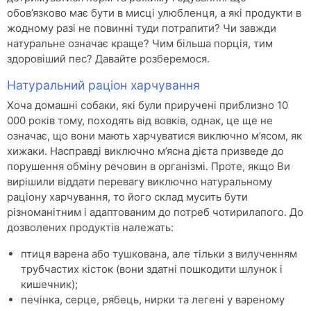
обов’язково має бути в мисці улюбленця, а які продукти в
жодному разі не повинні туди потрапити? Чи завжди
натуральне означає краще? Чим більша порція, тим
здоровіший пес? Давайте розберемося.
Натуральний раціон харчування
Хоча домашні собаки, які були приручені приблизно 10
000 років тому, походять від вовків, однак, це ще не
означає, що вони мають харчуватися виключно м’ясом, як
хижаки. Насправді виключно м’ясна дієта призведе до
порушення обміну речовин в організмі. Проте, якщо Ви
вирішили віддати перевагу виключно натуральному
раціону харчування, то його склад мусить бути
різноманітним і адаптованим до потреб чотирилапого. До
дозволених продуктів належать:
птиця варена або тушкована, але тільки з вилученням
трубчастих кісток (вони здатні пошкодити шлунок і
кишечник);
печінка, серце, рябець, нирки та легені у вареному