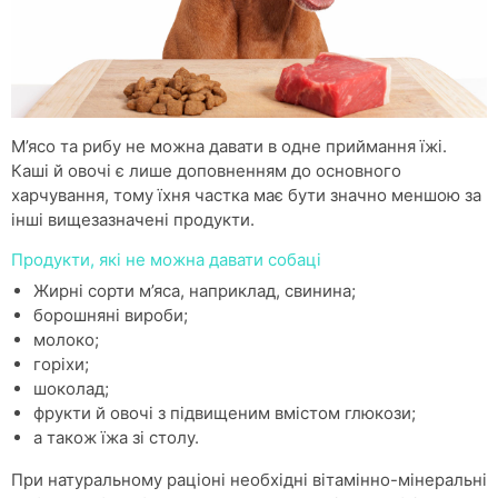
М’ясо та рибу не можна давати в одне приймання їжі.
Каші й овочі є лише доповненням до основного
харчування, тому їхня частка має бути значно меншою за
інші вищезазначені продукти.
Продукти, які не можна давати собаці
Жирні сорти м’яса, наприклад, свинина;
борошняні вироби;
молоко;
горіхи;
шоколад;
фрукти й овочі з підвищеним вмістом глюкози;
а також їжа зі столу.
При натуральному раціоні необхідні вітамінно-мінеральні