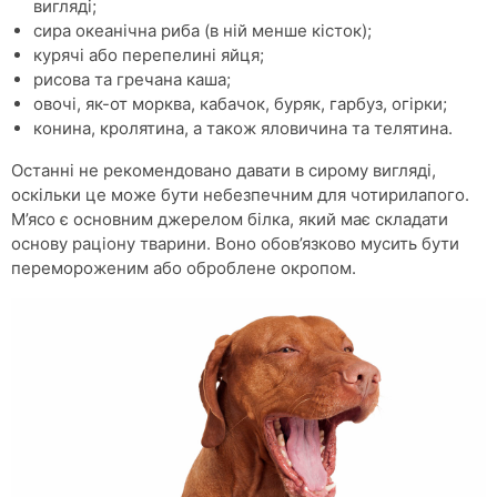
вигляді;
сира океанічна риба (в ній менше кісток);
курячі або перепелині яйця;
рисова та гречана каша;
овочі, як-от морква, кабачок, буряк, гарбуз, огірки;
конина, кролятина, а також яловичина та телятина.
Останні не рекомендовано давати в сирому вигляді,
оскільки це може бути небезпечним для чотирилапого.
М’ясо є основним джерелом білка, який має складати
основу раціону тварини. Воно обов’язково мусить бути
перемороженим або оброблене окропом.