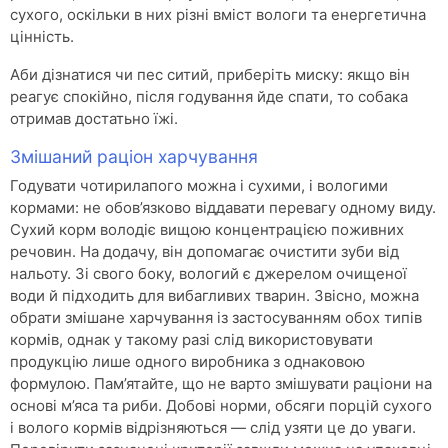
сухого, оскільки в них різні вміст вологи та енергетична
цінність.
Аби дізнатися чи пес ситий, приберіть миску: якщо він
реагує спокійно, після годування йде спати, то собака
отримав достатьно їжі.
Змішаний раціон харчування
Годувати чотирилапого можна і сухими, і вологими
кормами: не обов’язково віддавати перевагу одному виду.
Сухий корм володіє вищою концентрацією поживних
речовин. На додачу, він допомагає очистити зуби від
нальоту. Зі свого боку, вологий є джерелом очищеної
води й підходить для вибагливих тварин. Звісно, можна
обрати змішане харчування із застосуванням обох типів
кормів, однак у такому разі слід використовувати
продукцію лише одного виробника з однаковою
формулою. Пам’ятайте, що не варто змішувати раціони на
основі м’яса та риби. Добові норми, обсяги порцій сухого
і волого кормів відрізняються — слід узяти це до уваги.