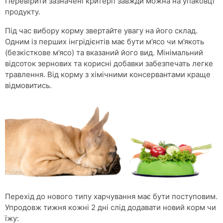
Перевірити зазначені критерії завжди можна на упаковці
продукту.
Під час вибору корму звертайте увагу на його склад.
Одним із перших інгрідієнтів має бути м’ясо чи м’якоть
(безкісткове м’ясо) та вказаний його вид. Мінімальний
відсоток зернових та корисні добавки забезпечать легке
травлення. Від корму з хімічними консервантами краще
відмовитись.
Перехід до нового типу харчування має бути поступовим.
Упродовж тижня кожні 2 дні слід додавати новий корм чи
їжу: