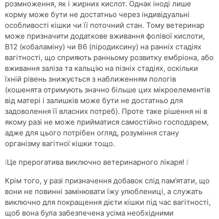
розмноження, як і жирних кислот. Однак іноді лише
корму може бути не достатньо через індивідуальні
особливості кішки чи її поточний стан. Тому ветеринар
може призначити додаткове вживання фолівої кислоти,
В12 (кобаламіну) чи В6 (піродиксину) на ранніх стадіях
вагітності, що сприяють ранньому розвитку ембріона, або
вживання заліза та кальцію на пізніх стадіях, оскільки
їхній рівень знижується з наближенням пологів
(кошенята отримують значно більше цих мікроелементів
від матері і залишків може бути не достатньо для
задоволення її власних потреб). Проте таке рішення ні в
якому разі не може прийматися самостійно господарем,
адже для цього потрібен огляд, розуміння стану
організму вагітної кішки тощо.
❕Це прерогатива виключно ветеринарного лікаря! ❕
Крім того, у разі призначення добавок слід пам’ятати, що
вони не повинні замінювати їжу улюблениці, а служать
виключно для покращення дієти кішки під час вагітності,
щоб вона була забезпечена усіма необхідними