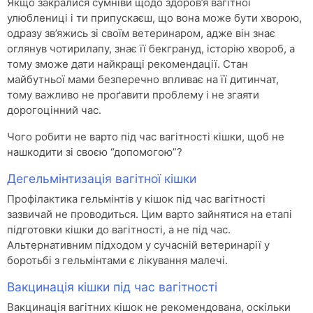
Якщо закралися сумніви щодо здоров’я вагітної
улюблениці і ти припускаєш, що вона може бути хворою,
одразу зв’яжись зі своїм ветеринаром, адже він знає
оглянув чотирилапу, знає її бекгрануд, історію хвороб, а
тому зможе дати найкращі рекомендації. Стан
майбутньої мами безперечно впливає на її дитинчат,
тому важливо не проґавити проблему і не згаяти
дорогоцінний час.
Чого робити не варто під час вагітності кішки, щоб не
нашкодити зі своєю “допомогою”?
Дегельмінтизація вагітної кішки
Профілактика гельмінтів у кішок під час вагітності
зазвичай не проводиться. Цим варто зайнятися на етапі
підготовки кішки до вагітності, а не під час.
Альтернативним підходом у сучасній ветеринарії у
боротьбі з гельмінтами є лікування малечі.
Вакцинація кішки під час вагітності
Вакцинація вагітних кішок не рекомендована, оскільки