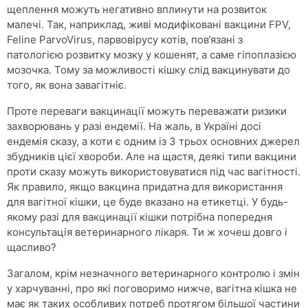
щеплення можуть негативно вплинути на розвиток
малечі. Так, наприклад, живі модифіковані вакцини FPV,
Feline ParvoVirus, парвовірусу котів, пов’язані з
патологією розвитку мозку у кошенят, а саме гіпоплазією
мозочка. Тому за можливості кішку слід вакцинувати до
того, як вона завагітніє.
Проте переваги вакцинації можуть переважати ризики
захворювань у разі ендемії. На жаль, в Україні досі
ендемія сказу, а коти є одним із 3 трьох основних джерел
збудників цієї хвороби. Але на щастя, деякі типи вакцини
проти сказу можуть використовуватися під час вагітності.
Як правило, якщо вакцина придатна для використання
для вагітної кішки, це буде вказано на етикетці. У будь-
якому разі для вакцинації кішки потрібна попередня
консультація ветеринарного лікаря. Ти ж хочеш довго і
щасливо?
Загалом, крім незначного ветеринарного контролю і змін
у харчуванні, про які поговоримо нижче, вагітна кішка не
має як таких особливих потреб протягом більшої частини