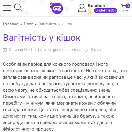
Кешбек
0
undefined%
Головна
Блог
Вагітність у кішок
Вагітність у кішок
3 липня 2021 р. | Автор: goodzoo.com.ua
6 мин
Особливий період для кожного господаря і його
нестерилізованої кішки - її вагітність. Незалежно від того
запланована вона чи раптова це час, у який вихованиця
потребує додаткової уваги, турботи та догляду, що, в
свою чергу, не обходиться без спеціальних знань.
Симптоми котячої вагітності, її термін, особливості
перебігу - мінімум, який має знати кожен люблячий
господар кішки. Ця стаття спеціально створена, аби
допомогти тим, кому цих знань ще бракує, а також
зосередитись на найважливіших моментах даного
фізіологічного процесу.