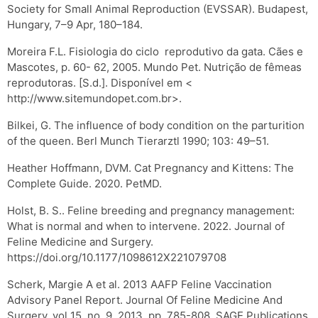
Society for Small Animal Reproduction (EVSSAR). Budapest,
Hungary, 7–9 Apr, 180–184.
Moreira F.L. Fisiologia do ciclo reprodutivo da gata. Cães e
Mascotes, p. 60- 62, 2005. Mundo Pet. Nutrição de fêmeas
reprodutoras. [S.d.]. Disponível em <
http://www.sitemundopet.com.br>.
Bilkei, G. The influence of body condition on the parturition
of the queen. Berl Munch Tierarztl 1990; 103: 49–51.
Heather Hoffmann, DVM. Cat Pregnancy and Kittens: The
Complete Guide. 2020. PetMD.
Holst, B. S.. Feline breeding and pregnancy management:
What is normal and when to intervene. 2022. Journal of
Feline Medicine and Surgery.
https://doi.org/10.1177/1098612X221079708
Scherk, Margie A et al. 2013 AAFP Feline Vaccination
Advisory Panel Report. Journal Of Feline Medicine And
Surgery, vol 15, no. 9, 2013, pp. 785-808. SAGE Publications,