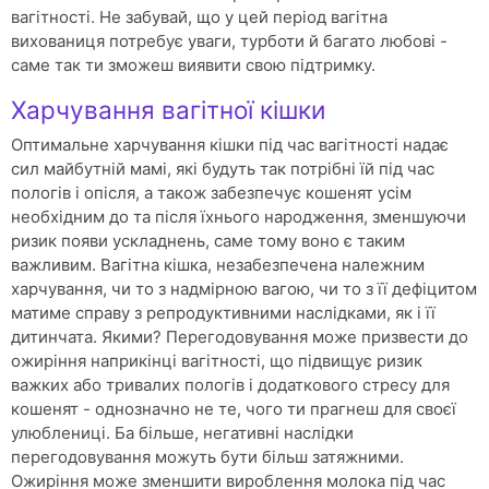
вагітності. Не забувай, що у цей період вагітна
вихованиця потребує уваги, турботи й багато любові -
саме так ти зможеш виявити свою підтримку.
Харчування вагітної кішки
Оптимальне харчування кішки під час вагітності надає
сил майбутній мамі, які будуть так потрібні їй під час
пологів і опісля, а також забезпечує кошенят усім
необхідним до та після їхнього народження, зменшуючи
ризик появи ускладнень, саме тому воно є таким
важливим. Вагітна кішка, незабезпечена належним
харчування, чи то з надмірною вагою, чи то з її дефіцитом
матиме справу з репродуктивними наслідками, як і її
дитинчата. Якими? Перегодовування може призвести до
ожиріння наприкінці вагітності, що підвищує ризик
важких або тривалих пологів і додаткового стресу для
кошенят - однозначно не те, чого ти прагнеш для своєї
улюблениці. Ба більше, негативні наслідки
перегодовування можуть бути більш затяжними.
Ожиріння може зменшити вироблення молока під час