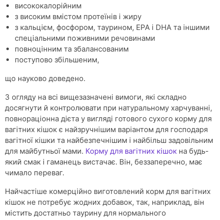
висококалорійним
з високим вмістом протеїнів і жиру
з кальцієм, фосфором, таурином, EPA і DHA та іншими
спеціальними поживними речовинами
повноцінним та збалансованим
поступово збільшеним,
що науково доведено.
З огляду на всі вищезазначені вимоги, які складно
досягнути й контролювати при натуральному харчуванні,
повнораціонна дієта у вигляді готового сухого корму для
вагітних кішок є найзручнішим варіантом для господаря
вагітної кішки та найбезпечнішим і найбільш задовільним
для майбутньої мами.
Корму для вагітних кішок
на будь-
який смак і гаманець вистачає. Він, беззаперечно, має
чимало переваг.
Найчастіше комерційно виготовлений корм для вагітних
кішок не потребує жодних добавок, так, наприклад, він
містить достатньо таурину для нормального