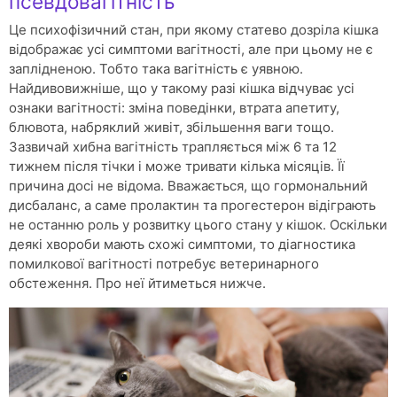
псевдовагітність
Це психофізичний стан, при якому статево дозріла кішка
відображає усі симптоми вагітності, але при цьому не є
заплідненою. Тобто така вагітність є уявною.
Найдивовижніше, що у такому разі кішка відчуває усі
ознаки вагітності: зміна поведінки, втрата апетиту,
блювота, набряклий живіт, збільшення ваги тощо.
Зазвичай хибна вагітність трапляється між 6 та 12
тижнем після тічки і може тривати кілька місяців. Її
причина досі не відома. Вважається, що гормональний
дисбаланс, а саме пролактин та прогестерон відіграють
не останню роль у розвитку цього стану у кішок. Оскільки
деякі хвороби мають схожі симптоми, то діагностика
помилкової вагітності потребує ветеринарного
обстеження. Про неї йтиметься нижче.