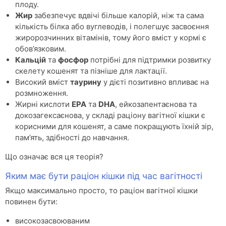
плоду.
Жир
забезпечує вдвічі більше калорій, ніж та сама
кількість білка або вуглеводів, і полегшує засвоєння
жиророзчинних вітамінів, тому його вміст у кормі є
обов’язковим.
Кальцій
та
фосфор
потрібні для підтримки розвитку
скелету кошенят та пізніше для лактації.
Високий вміст
таурину
у дієті позитивно впливає на
розмноження.
Жирні кислоти
EPA
та
DHA
, ейкозапентаєнова та
докозагексаєнова, у складі раціону вагітної кішки є
корисними для кошенят, а саме покращують їхній зір,
пам’ять, здібності до навчання.
Що означає вся ця теорія?
Яким має бути раціон кішки під час вагітності
Якщо максимально просто, то раціон вагітної кішки
повинен бути:
високозасвоюваним