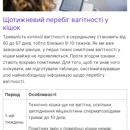
Щотижневий перебіг вагітності у
кішок
Тривалість котячої вагітності в середньому становить від
60 до 67 днів, тобто близько 9-10 тижнів. Як ми вже
зазначали раніше, у перші тижні симптоми вагітності у
кішки майже не проявляються. Проте згодом ознаки
стають яскраво помітними. Для того, щоб ти знав чого
очікувати, ми підготували таблицю, систематизувавши
усю найнеобхіднішу інформацію щодо перебігу
вагітності.
Період
Особливості
Технічно кішка ще не вагітна, оскільки
запліднення яйцеклітини сперматозоїдами
1-ий
триває до 10 днів.
тиждень
Помітних змін у поведінці кішки немає.