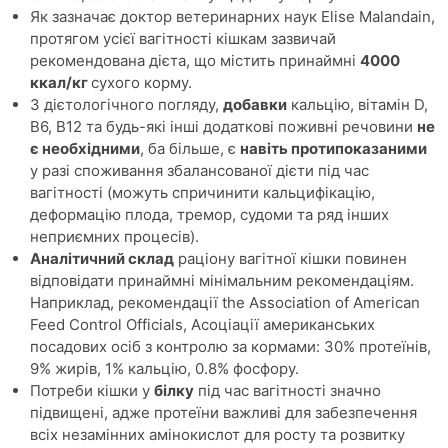
Як зазначає доктор ветеринарних наук Elise Malandain,
протягом усієї вагітності кішкам зазвичай
рекомендована дієта, що містить принаймні
4000
ккал/кг
сухого корму.
З дієтологічного погляду,
добавки
кальцію, вітамін D,
В6, В12 та будь-які інші додаткові поживні речовини
не
є необхідними
, ба більше, є
навіть протипоказаними
у разі споживання збалансованої дієти під час
вагітності (можуть спричинити кальцифікацію,
деформацію плода, тремор, судоми та ряд інших
неприємних процесів).
Аналітичний склад
раціону вагітної кішки повинен
відповідати принаймні мінімальним рекомендаціям.
Наприклад, рекомендації the Association of American
Feed Control Officials, Асоціації американських
посадових осіб з контролю за кормами: 30% протеїнів,
9% жирів, 1% кальцію, 0.8% фосфору.
Потреби кішки у
білку
під час вагітності значно
підвищені, адже протеїни важливі для забезпечення
всіх незамінних амінокислот для росту та розвитку