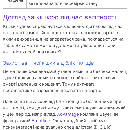
тиждень
ветеринара для перевірки стану.
Догляд за кішкою під час вагітності
Кішки чудово справляються з власним доглядом під час
вагітності самостійно, проте кілька важливих справ, з
якими вихованиця не впорається сама, покладаються на
тебе. Як саме ти можеш допомогти улюблениці, аби
вагітність пройшла гладко?
Захист вагітної кішки від бліх і кліщів
Це не лише безпека майбутньої мами, а й безпека малечі,
адже блошина анемія є однією з найчастіших причин
смерті маленьких кошенят. Тому нехтувати
профілактикою зараження паразитів не варто.
Далеко не всі засоби від бліх і кліщів є безпечними при
вагітності, хоч деякі можуть використовуватися зазвичай
у цей період, наприклад,
Advantage
компанії Bayer чи
французький
Frontline
. Однак подібний засіб має
призначатися індивідуально спеціалістом (!). З цієї