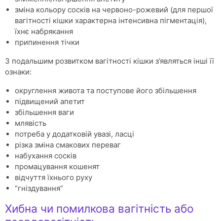
зміна кольору сосків на червоно-рожевий (для першої
вагітності кішки характерна інтенсивна пігментація),
їхнє набрякання
припинення тічки
З подальшим розвитком вагітності кішки з’являться інші її
ознаки:
округлення живота та поступове його збільшення
підвищений апетит
збільшення ваги
млявість
потреба у додатковій увазі, ласці
різка зміна смакових переваг
набухання сосків
промацування кошенят
відчуття їхнього руху
“гніздування”
Хибна чи помилкова вагітність або