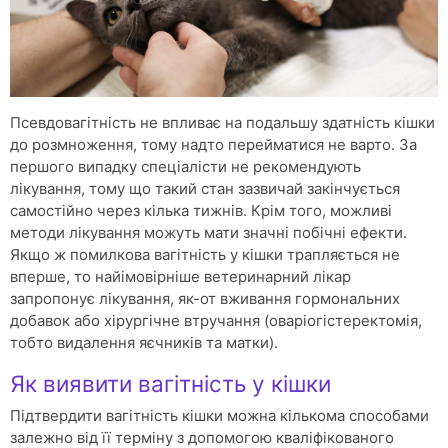
Псевдовагітність не впливає на подальшу здатність кішки
до розмноження, тому надто перейматися не варто. За
першого випадку спеціалісти не рекомендують
лікування, тому що такий стан зазвичай закінчується
самостійно через кілька тижнів. Крім того, можливі
методи лікування можуть мати значні побічні ефекти.
Якщо ж помилкова вагітність у кішки трапляється не
вперше, то найімовірніше ветеринарний лікар
запропонує лікування, як-от вживання гормональних
добавок або хірургічне втручання (оваріогістеректомія,
тобто видалення яєчників та матки).
Як виявити вагітність у кішки
Підтвердити вагітність кішки можна кількома способами
залежно від її терміну з допомогою кваліфікованого