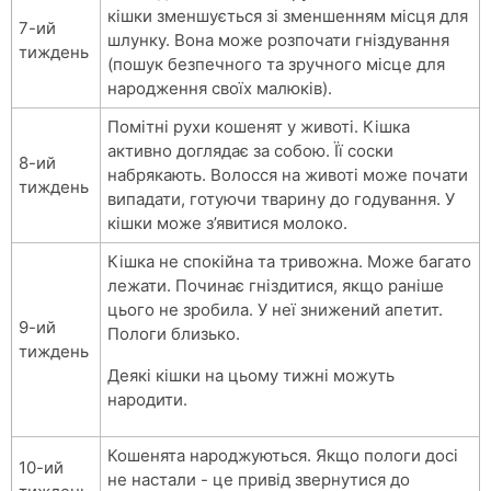
кішки зменшується зі зменшенням місця для
7-ий
шлунку. Вона може розпочати гніздування
тиждень
(пошук безпечного та зручного місце для
народження своїх малюків).
Помітні рухи кошенят у животі. Кішка
активно доглядає за собою. Її соски
8-ий
набрякають. Волосся на животі може почати
тиждень
випадати, готуючи тварину до годування. У
кішки може з’явитися молоко.
Кішка не спокійна та тривожна. Може багато
лежати. Починає гніздитися, якщо раніше
цього не зробила. У неї знижений апетит.
9-ий
Пологи близько.
тиждень
Деякі кішки на цьому тижні можуть
народити.
Кошенята народжуються. Якщо пологи досі
10-ий
не настали - це привід звернутися до