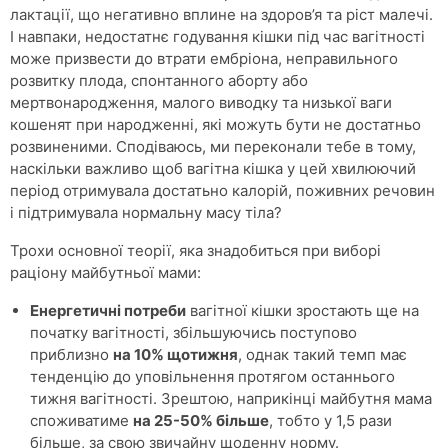
лактації, що негативно вплине на здоров’я та ріст малечі.
І навпаки, недостатнє годування кішки під час вагітності
може призвести до втрати ембріона, неправильного
розвитку плода, спонтанного аборту або
мертвонародження, малого виводку та низької ваги
кошенят при народженні, які можуть бути не достатньо
розвиненими. Сподіваюсь, ми переконали тебе в тому,
наскільки важливо щоб вагітна кішка у цей хвилюючий
період отримувала достатьно калорій, поживних речовин
і підтримувала нормальну масу тіла?
Трохи основної теорії, яка знадобиться при виборі
раціону майбутньої мами:
Енергетичні потреби
вагітної кішки зростають ще на
початку вагітності, збільшуючись поступово
приблизно
на 10% щотижня
, однак такий темп має
тенденцію до уповільнення протягом останнього
тижня вагітності. Зрештою, наприкінці майбутня мама
споживатиме
на 25-50% більше
, тобто у 1,5 рази
більше, за свою звичайну щоденну норму.