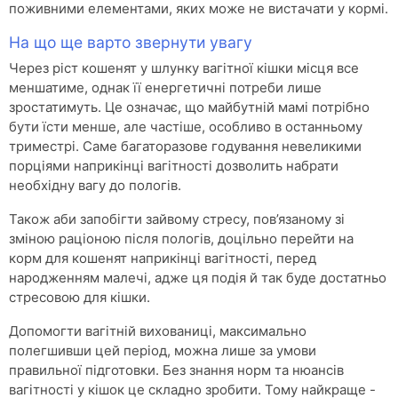
поживними елементами, яких може не вистачати у кормі.
На що ще варто звернути увагу
Через ріст кошенят у шлунку вагітної кішки місця все
меншатиме, однак її енергетичні потреби лише
зростатимуть. Це означає, що майбутній мамі потрібно
бути їсти менше, але частіше, особливо в останньому
триместрі. Саме багаторазове годування невеликими
порціями наприкінці вагітності дозволить набрати
необхідну вагу до пологів.
Також аби запобігти зайвому стресу, пов’язаному зі
зміною раціоною після пологів, доцільно перейти на
корм для кошенят наприкінці вагітності, перед
народженням малечі, адже ця подія й так буде достатньо
стресовою для кішки.
Допомогти вагітній вихованиці, максимально
полегшивши цей період, можна лише за умови
правильної підготовки. Без знання норм та нюансів
вагітності у кішок це складно зробити. Тому найкраще -