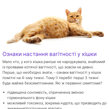
Ознаки настання вагітності у кішки
Мало хто, у кого кішка раніше не народжувала, знайомий
із проявами котячої вагітності, що зовсім не дивно.
Перше, що необхідно знати, - ознаки вагітності у кішок
помітні на 4-ому тижні. Тому її перебіг перші 3 тижні
буде майже безсимптомним. Які ж первинні симптоми?
підвищена сонливість, спричинена зміною
гормонального фону кішки
можливий токсикоз, зокрема нудота, що призводить до
зниження/погіршення апетиту