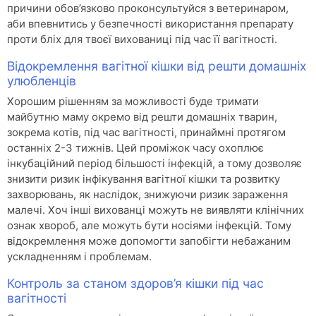
причини обов’язково проконсультуйся з ветеринаром,
аби впевнитись у безпечності використання препарату
проти бліх для твоєї вихованиці під час її вагітності.
Відокремлення вагітної кішки від решти домашніх
улюбленців
Хорошим рішенням за можливості буде тримати
майбутню маму окремо від решти домашніх тварин,
зокрема котів, під час вагітності, принаймні протягом
останніх 2-3 тижнів. Цей проміжок часу охоплює
інкубаційний період більшості інфекцій, а тому дозволяє
знизити ризик інфікування вагітної кішки та розвитку
захворювань, як наслідок, знижуючи ризик зараження
малечі. Хоч інші вихованці можуть не виявляти клінічних
ознак хвороб, але можуть бути носіями інфекцій. Тому
відокремлення може допомогти запобігти небажаним
ускладненням і проблемам.
Контроль за станом здоров’я кішки під час
вагітності