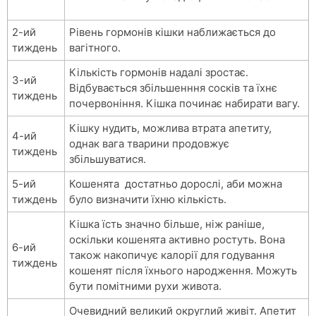
2-ий
Рівень гормонів кішки наближається до
тиждень
вагітного.
Кількість гормонів надалі зростає.
3-ий
Відбувається збільшенння сосків та їхнє
тиждень
почервоніння. Кішка починає набирати вагу.
Кішку нудить, можлива втрата апетиту,
4-ий
однак вага тварини продовжує
тиждень
збільшуватися.
5-ий
Кошенята достатньо дорослі, аби можна
тиждень
було визначити їхню кількість.
Кішка їсть значно більше, ніж раніше,
оскільки кошенята активно ростуть. Вона
6-ий
також накопичує калорії для годування
тиждень
кошенят після їхнього народження. Можуть
бути помітними рухи живота.
Очевидний великий округлий живіт. Апетит