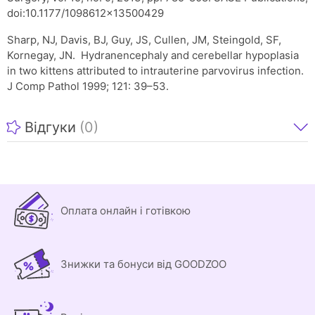
doi:10.1177/1098612x13500429
Sharp, NJ, Davis, BJ, Guy, JS, Cullen, JM, Steingold, SF,
Kornegay, JN. Hydranencephaly and cerebellar hypoplasia
in two kittens attributed to intrauterine parvovirus infection.
J Comp Pathol 1999; 121: 39–53.
Відгуки
(0)
Оплата онлайн і готівкою
Знижки та бонуси від GOODZOO