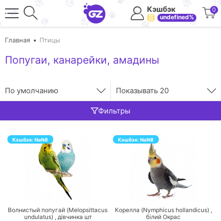
Кэшбэк
0
undefined%
Главная
Птицы
Попугаи, канарейки, амадины
По умолчанию
Показывать
20
Фильтры
Кэшбэк:
NaN
₴
Кэшбэк:
NaN
₴
ПЕРЕЙТИ
ПЕРЕЙТИ
Волнистый попугай (Melopsittacus
Корелла (Nymphicus hollandicus) ,
undulatus) ,
дівчинка
шт
білий
Окрас