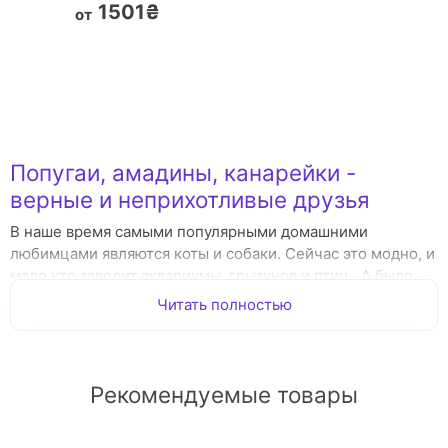
1501₴
от
Попугаи, амадины, канарейки -
верные и неприхотливые друзья
В наше время самыми популярными домашними
любимцами являются коты и собаки. Сейчас это модно, и
мало кто заводит аквариумы, грызунов и птиц. А было
время, когда в семьях заводили именно птиц – попугаев,
Читать полностью
канареек, щеглов. Эти милые творения радовали своих
хозяев утренним пением, смешными проделками и даже
разговором. Завести попугайчика и научить его говорить
было мечтой многих детей. Почти в каждом доме жили
Рекомендуемые товары
птицы. Пение канареек, например, считалось
благотворным и очищающим. А сколько радости детям и