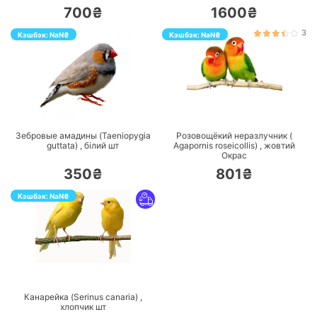
700₴
1600₴
3
Кэшбэк:
NaN
₴
Кэшбэк:
NaN
₴
ПЕРЕЙТИ
ПЕРЕЙТИ
Зебровые амадины (Taeniopygia
Розовощёкий неразлучник (
guttata) ,
білий
шт
Agapornis roseicollis) ,
жовтий
Окрас
350₴
801₴
Кэшбэк:
NaN
₴
ПЕРЕЙТИ
Канарейка (Serinus canaria) ,
хлопчик
шт