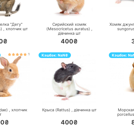
ЕРЕЙТИ
ПЕРЕЙТИ
елка "Дегу"
Сирийский хомяк
Хомяк джунг
) ,
хлопчик
шт
(Mesocricetus auratus) ,
sungorus
дівчинка
шт
0₴
400₴
1
Кэшбэк:
NaN
₴
Кэшбэк:
Na
ЕРЕЙТИ
ПЕРЕЙТИ
dae) ,
хлопчик
Крыса (Rattus) ,
дівчинка
шт
Морская
т
porcellus
00₴
400₴