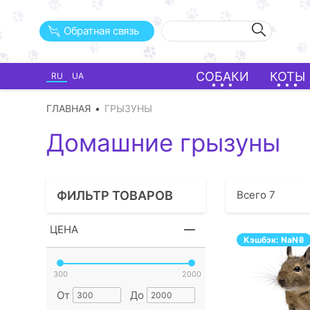
Обратная связь
СОБАКИ
КОТЫ
RU
UA
ГЛАВНАЯ
ГРЫЗУНЫ
Домашние грызуны
ФИЛЬТР ТОВАРОВ
Всего
7
ЦЕНА
Кэшбэк:
NaN
₴
300
2000
От
До