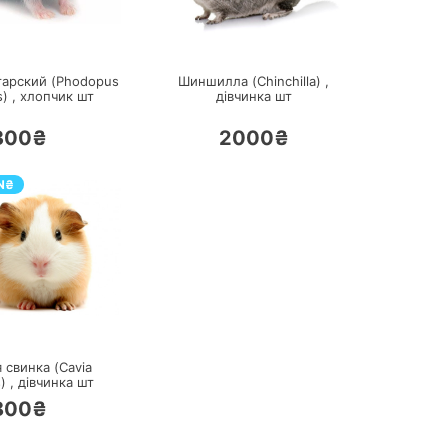
ПЕРЕЙТИ
ПЕРЕЙТИ
арский (Phodopus
Шиншилла (Chinchilla) ,
) ,
хлопчик
шт
дівчинка
шт
300₴
2000₴
N
₴
ПЕРЕЙТИ
 свинка (Cavia
) ,
дівчинка
шт
800₴