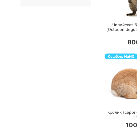
П
Чилийская б
(Octodon degus
80
Кэшбэк:
NaN
₴
П
Кролик (Lepori
ш
10