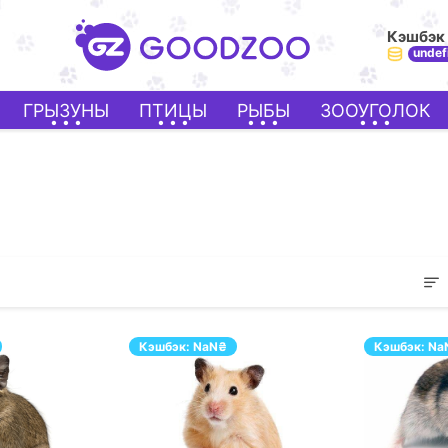
Кэшбэк
undef
ГРЫЗУНЫ
ПТИЦЫ
РЫБЫ
ЗООУГОЛОК
Кэшбэк:
NaN
₴
Кэшбэк:
Na