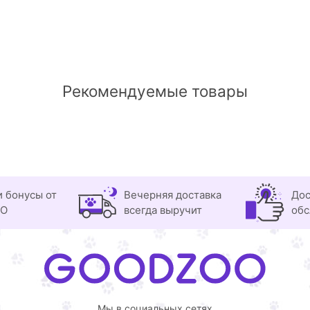
Рекомендуемые товары
и бонусы от
Вечерняя доставка
Дос
OO
всегда выручит
обс
Мы в социальных сетях