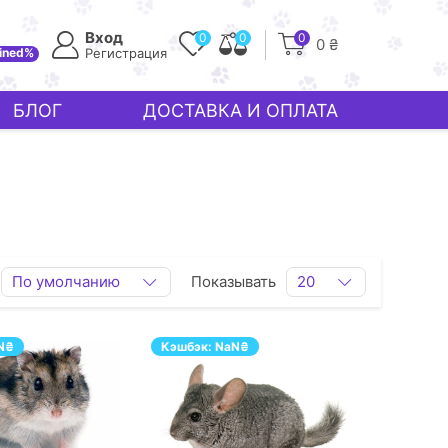
Вход
0
0
0
0 ₴
ined%
Регистрация
БЛОГ
ДОСТАВКА И ОПЛАТА
По умолчанию
Показывать
20
N
₴
Кэшбэк:
NaN
₴