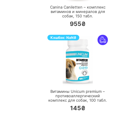
Canina Caniletten – комплекс
витаминов и минералов для
собак,
150 табл.
955₴
Кэшбэк:
NaN
₴
ПЕРЕЙТИ
Витамины Unicum premium –
противоаллергический
комплекс для собак,
100 табл.
145₴