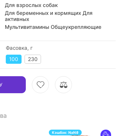
Для взрослых собак
Для беременных и кормящих Для
активных
,
Мультивитамины Общеукрепляющие
Фасовка, г
100
230
У
ва
Кэшбэк:
NaN
₴