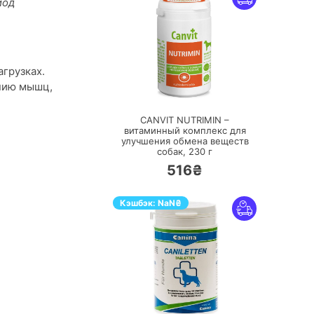
иод
грузках.
нию мышц,
ПЕРЕЙТИ
CANVIT NUTRIMIN –
витаминный комплекс для
улучшения обмена веществ
собак,
230 г
516₴
Кэшбэк:
NaN
₴
ПЕРЕЙТИ