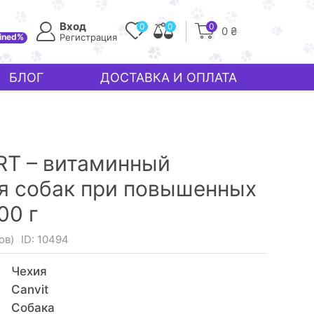
Вход
0
0
0
0 ₴
ined%
Регистрация
БЛОГ
ДОСТАВКА И ОПЛАТА
RT – витаминный
я собак при повышенных
00 г
ов)
ID: 10494
Чехия
Canvit
Собака