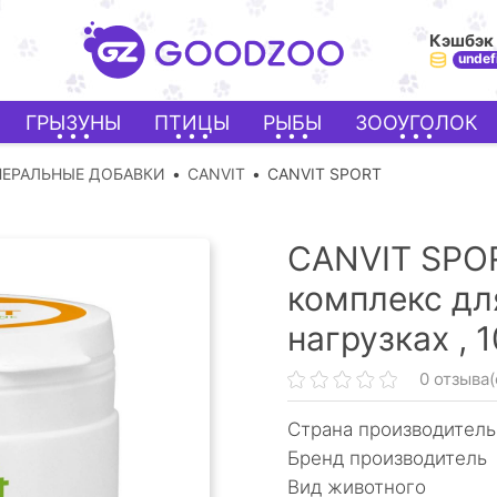
Кэшбэк
undef
ГРЫЗУНЫ
ПТИЦЫ
РЫБЫ
ЗООУГОЛОК
ЕРАЛЬНЫЕ ДОБАВКИ
CANVIT
CANVIT SPORT
CANVIT SPO
комплекс дл
нагрузках ,
1
0 отзыва(
Страна производитель
Бренд производитель
Вид животного